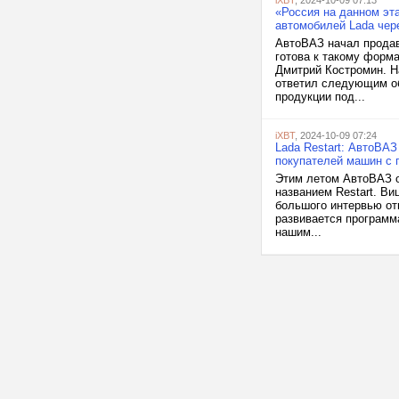
iXBT
, 2024-10-09 07:13
«Россия на данном эт
автомобилей Lada чер
АвтоВАЗ начал продав
готова к такому форм
Дмитрий Костромин. Н
ответил следующим об
продукции под...
iXBT
, 2024-10-09 07:24
Lada Restart: АвтоВАЗ
покупателей машин с 
Этим летом АвтоВАЗ о
названием Restart. В
большого интервью отв
развивается программ
нашим...