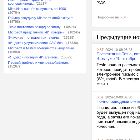
году.
корпоративной...
(21217)
Mitsubishi начнёт выпускать по 1000...
(20764)
Подробнее на
iXBT
Геймер отсудил у Microsoft свой аккаунт...
(18796)
Tesla поставила рекорд по числу...
(18574)
Microsoft представила ИИ, который...
(18245)
Предыдущие но
Энтузиаст потратил три тысячи...
(17528)
«Яндекс» улучшил поиск АЗС без...
(17330)
Microsoft и Mistral обменяются моделями...
iXBT
, 2024-10-09 08:28
(16880)
Презентация Tesla, ко
«Яндекс» посадил ИИ-агентов...
(15579)
Bros. уже 10 октября
Первый трейлер и «непревзойдённая...
Tesla начала рассыла
(15267)
которое пройдет прой
электронное письмо с
(We, robot). В электр
места...
iXBT
, 2024-10-09 07:50
Полноприводный 5-мет
Появились новые изоб
будет выпущен под наз
года, а затем его пок
системой помощи води
колесная...