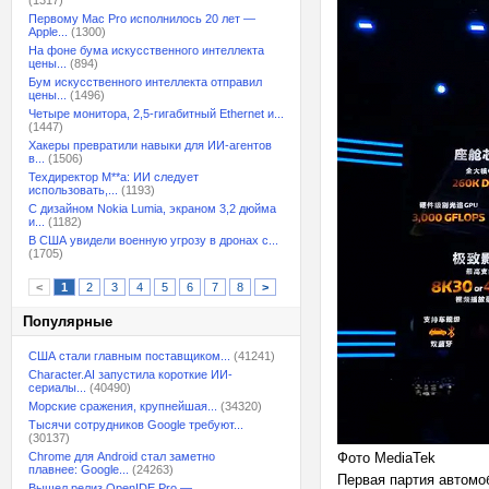
(1317)
Первому Mac Pro исполнилось 20 лет —
Apple...
(1300)
На фоне бума искусственного интеллекта
цены...
(894)
Бум искусственного интеллекта отправил
цены...
(1496)
Четыре монитора, 2,5-гигабитный Ethernet и...
(1447)
Хакеры превратили навыки для ИИ-агентов
в...
(1506)
Техдиректор M**a: ИИ следует
использовать,...
(1193)
С дизайном Nokia Lumia, экраном 3,2 дюйма
и...
(1182)
В США увидели военную угрозу в дронах с...
(1705)
<
1
2
3
4
5
6
7
8
>
Популярные
США стали главным поставщиком...
(41241)
Character.AI запустила короткие ИИ-
сериалы...
(40490)
Морские сражения, крупнейшая...
(34320)
Тысячи сотрудников Google требуют...
(30137)
Chrome для Android стал заметно
Фото MediaTek
плавнее: Google...
(24263)
Первая партия автомо
Вышел релиз OpenIDE Pro —