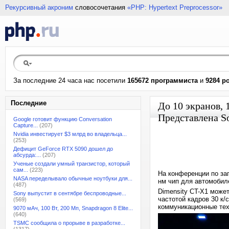
Рекурсивный акроним
словосочетания
«PHP: Hypertext Preprocessor»
За последние 24 часа нас посетили
165672 программиста
и
9284 р
Последние
До 10 экранов, 
Представлена S
Google готовит функцию Conversation
Capture...
(207)
Nvidia инвестирует $3 млрд во владельца...
(253)
Дефицит GeForce RTX 5090 дошел до
абсурда:...
(207)
Ученые создали умный транзистор, который
сам...
(223)
На конференции по за
NASA переделывало обычные ноутбуки для...
нм чип для автомобил
(487)
Dimensity CT-X1 может
Sony выпустит в сентябре беспроводные...
частотой кадров 30 к/
(569)
коммуникационные техн
9070 мАч, 100 Вт, 200 Мп, Snapdragon 8 Elite...
(640)
TSMC сообщила о прорыве в разработке...