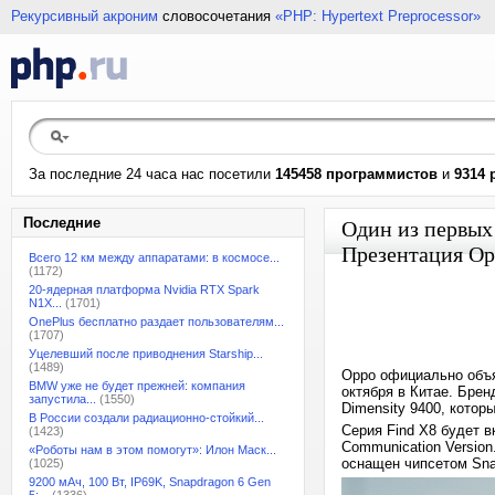
Рекурсивный акроним
словосочетания
«PHP: Hypertext Preprocessor»
За последние 24 часа нас посетили
145458 программистов
и
9314 
Последние
Один из первых
Презентация Opp
Всего 12 км между аппаратами: в космосе...
(1172)
20-ядерная платформа Nvidia RTX Spark
N1X...
(1701)
OnePlus бесплатно раздает пользователям...
(1707)
Уцелевший после приводнения Starship...
(1489)
Oppo официально объя
BMW уже не будет прежней: компания
октября в Китае. Брен
запустила...
(1550)
Dimensity 9400, котор
В России создали радиационно-стойкий...
Серия Find X8 будет вк
(1423)
Communication Version
«Роботы нам в этом помогут»: Илон Маск...
оснащен чипсетом Snap
(1025)
9200 мАч, 100 Вт, IP69K, Snapdragon 6 Gen