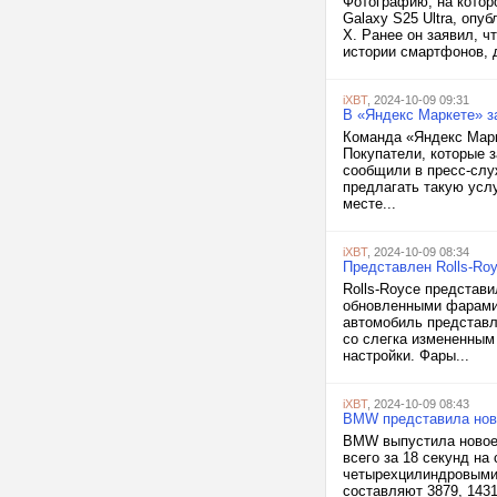
Фотографию, на котор
Galaxy S25 Ultra, опу
X. Ранее он заявил, 
истории смартфонов, д
iXBT
, 2024-10-09 09:31
В «Яндекс Маркете» з
Команда «Яндекс Марк
Покупатели, которые з
сообщили в пресс-слу
предлагать такую услу
месте...
iXBT
, 2024-10-09 08:34
Представлен Rolls-Royc
Rolls-Royce представи
обновленными фарами 
автомобиль представл
со слегка измененным
настройки. Фары...
iXBT
, 2024-10-09 08:43
BMW представила ново
BMW выпустила новое 
всего за 18 секунд на
четырехцилиндровыми
составляют 3879, 1431