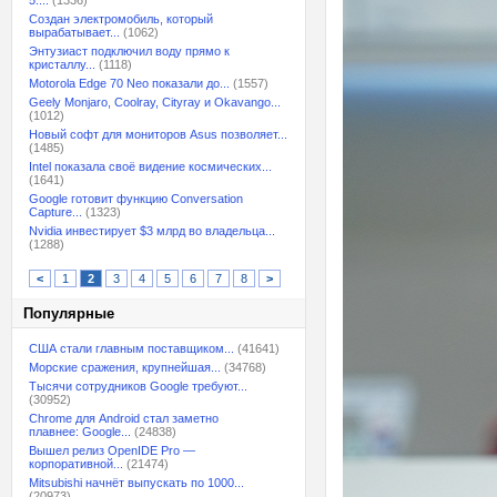
5:...
(1336)
Создан электромобиль, который
вырабатывает...
(1062)
Энтузиаст подключил воду прямо к
кристаллу...
(1118)
Motorola Edge 70 Neo показали до...
(1557)
Geely Monjaro, Coolray, Cityray и Okavango...
(1012)
Новый софт для мониторов Asus позволяет...
(1485)
Intel показала своё видение космических...
(1641)
Google готовит функцию Conversation
Capture...
(1323)
Nvidia инвестирует $3 млрд во владельца...
(1288)
<
1
2
3
4
5
6
7
8
>
Популярные
США стали главным поставщиком...
(41641)
Морские сражения, крупнейшая...
(34768)
Тысячи сотрудников Google требуют...
(30952)
Chrome для Android стал заметно
плавнее: Google...
(24838)
Вышел релиз OpenIDE Pro —
корпоративной...
(21474)
Mitsubishi начнёт выпускать по 1000...
(20973)