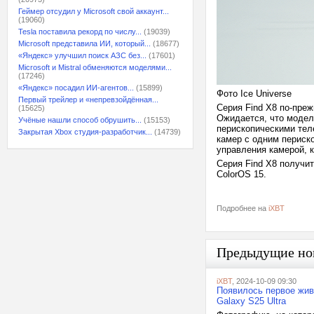
Геймер отсудил у Microsoft свой аккаунт...
(19060)
Tesla поставила рекорд по числу...
(19039)
Microsoft представила ИИ, который...
(18677)
«Яндекс» улучшил поиск АЗС без...
(17601)
Microsoft и Mistral обменяются моделями...
(17246)
«Яндекс» посадил ИИ-агентов...
(15899)
Фото Ice Universe
Первый трейлер и «непревзойдённая...
Серия Find X8 по-пре
(15625)
Ожидается, что модел
Учёные нашли способ обрушить...
(15153)
перископическими теле
Закрытая Xbox студия-разработчик...
(14739)
камер с одним периск
управления камерой, к
Серия Find X8 получит
ColorOS 15.
Подробнее на
iXBT
Предыдущие но
iXBT
, 2024-10-09 09:30
Появилось первое жив
Galaxy S25 Ultra