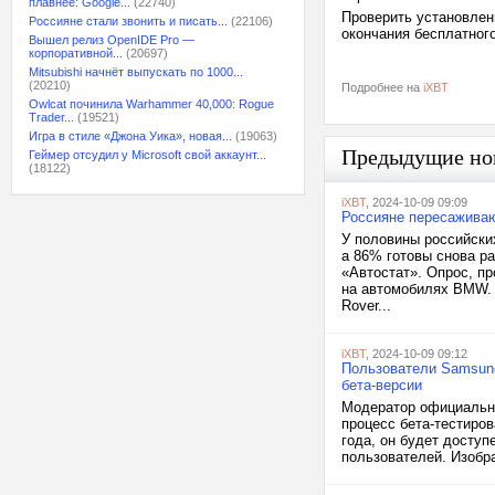
плавнее: Google...
(22740)
Проверить установлен
Россияне стали звонить и писать...
(22106)
окончания бесплатног
Вышел релиз OpenIDE Pro —
корпоративной...
(20697)
Mitsubishi начнёт выпускать по 1000...
(20210)
Подробнее на
iXBT
Owlcat починила Warhammer 40,000: Rogue
Trader...
(19521)
Игра в стиле «Джона Уика», новая...
(19063)
Предыдущие но
Геймер отсудил у Microsoft свой аккаунт...
(18122)
iXBT
, 2024-10-09 09:09
Россияне пересаживаю
У половины российски
а 86% готовы снова р
«Автостат». Опрос, пр
на автомобилях BMW. 
Rover...
iXBT
, 2024-10-09 09:12
Пользователи Samsung 
бета-версии
Модератор официально
процесс бета-тестиров
года, он будет доступ
пользователей. Изобра