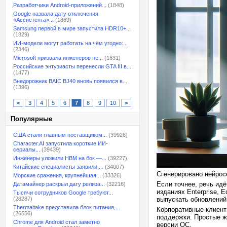
Разработчики Android-приложений...
(1848)
Google назвала дату отключения
«Ассистента»...
(1869)
Samsung первой в мире запустила HDR10+...
(1829)
ИИ-модели могут работать на чём угодно:...
(2346)
Microsoft призвала инженеров не...
(1631)
Российские энтузиасты перенесли GTA III в...
(1477)
Внедорожник BAIC BJ40 вновь появился в...
(1396)
<
3
4
5
6
7
8
9
10
>
Популярные
США стали главным поставщиком...
(39926)
Character.AI запустила короткие ИИ-
сериалы...
(39439)
Инженеры уложили HBM на бок —...
(39227)
Китайские специалисты заявили,...
(34007)
Сгенерировано нейрос
Морские сражения, крупнейшая...
(33326)
Если точнее, речь идё
Датамайнер раскрыл дату релиза...
(32216)
изданиях Enterprise, E
Тысячи сотрудников Google требуют...
(28287)
выпускать обновлений
Thermaltake представила блок питания,...
Корпоративные клиент
(26556)
поддержки. Простые ж
Chrome для Android стал заметно
версии ОС.