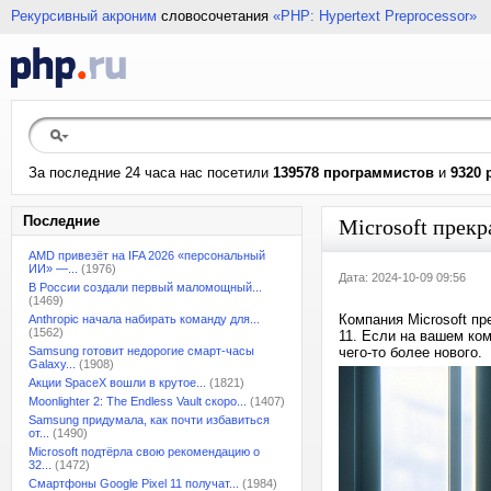
Рекурсивный акроним
словосочетания
«PHP: Hypertext Preprocessor»
За последние 24 часа нас посетили
139578 программистов
и
9320 
Последние
Microsoft прек
AMD привезёт на IFA 2026 «персональный
ИИ» —...
(1976)
Дата: 2024-10-09 09:56
В России создали первый маломощный...
(1469)
Компания Microsoft п
Anthropic начала набирать команду для...
(1562)
11. Если на вашем ко
Samsung готовит недорогие смарт-часы
чего-то более нового.
Galaxy...
(1908)
Акции SpaceX вошли в крутое...
(1821)
Moonlighter 2: The Endless Vault скоро...
(1407)
Samsung придумала, как почти избавиться
от...
(1490)
Microsoft подтёрла свою рекомендацию о
32...
(1472)
Смартфоны Google Pixel 11 получат...
(1984)