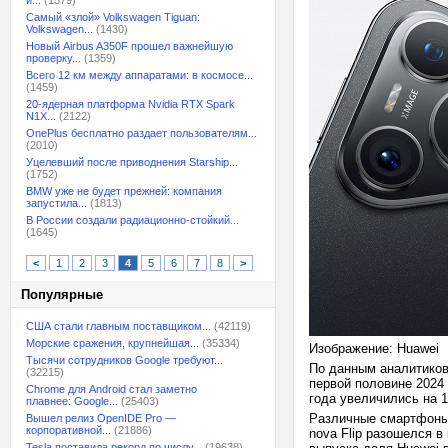
и...
(1579)
Самый «злой» Volkswagen Tiguan:
Volkswagen...
(1430)
Новый Airbus A350F прошел важнейшую
проверку...
(1359)
Всего 12 км между аппаратами: в космосе...
(1459)
20-ядерная платформа Nvidia RTX Spark
N1X...
(2122)
OnePlus бесплатно раздает пользователям...
(2010)
Уцелевший после приводнения Starship...
(1752)
BMW уже не будет прежней: компания
запустила...
(1813)
В России создали радиационно-стойкий...
(1645)
<
1
2
3
4
5
6
7
8
>
Популярные
США стали главным поставщиком...
(42119)
Морские сражения, крупнейшая...
(35334)
Изображение: Huawei
Тысячи сотрудников Google требуют...
По данным аналитиков
(32215)
первой половине 2024 
Chrome для Android стал заметно
года увеличились на 
плавнее: Google...
(25403)
Различные смартфоны 
Вышел релиз OpenIDE Pro —
корпоративной...
(21886)
nova Flip разошелся в
Tesla поставила рекорд по числу...
(19638)