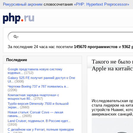
Рекурсивный акроним
словосочетания
«PHP: Hypertext Preprocessor»
За последние 24 часа нас посетили
145670 программистов
и
9362 
Последние
Такого не было 
Apple на китай
Google представила новую систему
кодовых...
(1712)
Galaxy S25 FE получит ранний доступ к One
UI...
(3008)
Чертежи Boeing 737 и 787 появились в...
(2206)
Компактная зарядка-«карточка» с
мощностью 80...
(2757)
Исследовательская ор
Турбо-версия Dimensity 7500 и большой
стала лидером на кит
экран...
(2660)
устройств Huawei, ко
Новая статья: Corsair Cove — лихая
американских санкций
гавань....
(2605)
Land Cruiser, подвинься. В Россию едет...
(1916)
С дизайном как у Ferrari, полным приводом