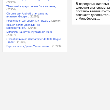
(27909)
В передовых силовых 
Thermaltake представила блок питания,...
широким значением за
(26384)
поставок галлия контр
Chrome для Android стал заметно
означают дополнитель
плавнее: Google...
(22356)
в Минобороны...
Россияне стали звонить и писать...
(21949)
Вышел релиз OpenIDE Pro —
корпоративной...
(20485)
Mitsubishi начнёт выпускать по 1000...
(20037)
Owlcat починила Warhammer 40,000: Rogue
Trader...
(19384)
Игра в стиле «Джона Уика», новая...
(18900)