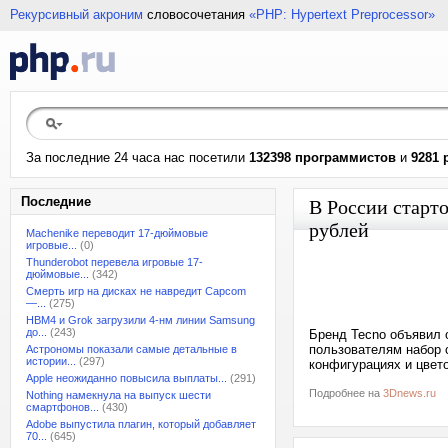
Рекурсивный акроним
словосочетания
«PHP: Hypertext Preprocessor»
За последние 24 часа нас посетили
132398 программистов
и
9281 
Последние
В России старт
рублей
Machenike переводит 17-дюймовые
игровые...
(0)
Thunderobot перевела игровые 17-
дюймовые...
(342)
Смерть игр на дисках не навредит Capcom
—...
(275)
HBM4 и Grok загрузили 4-нм линии Samsung
до...
(243)
Бренд Tecno объявил 
пользователям набор 
Астрономы показали самые детальные в
истории...
(297)
конфигурациях и цвет
Apple неожиданно повысила выплаты...
(291)
Подробнее на
3Dnews.ru
Nothing намекнула на выпуск шести
смартфонов...
(430)
Adobe выпустила плагин, который добавляет
70...
(645)