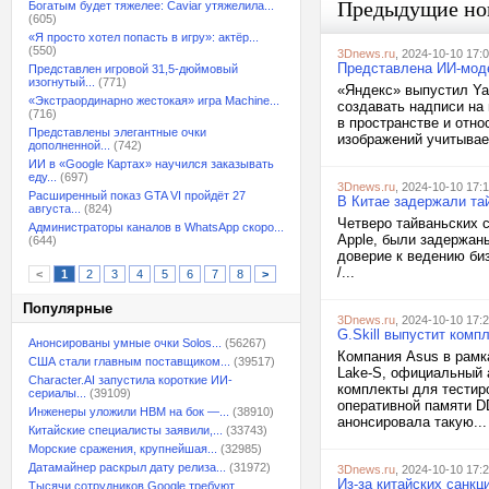
Предыдущие но
Богатым будет тяжелее: Caviar утяжелила...
(605)
«Я просто хотел попасть в игру»: актёр...
(550)
3Dnews.ru
, 2024-10-10 17:
Представлена ИИ-моде
Представлен игровой 31,5-дюймовый
изогнутый...
(771)
«Яндекс» выпустил Ya
«Экстраординарно жестокая» игра Machine...
создавать надписи на 
(716)
в пространстве и отно
Представлены элегантные очки
изображений учитывае
дополненной...
(742)
ИИ в «Google Картах» научился заказывать
еду...
(697)
3Dnews.ru
, 2024-10-10 17:
Расширенный показ GTA VI пройдёт 27
В Китае задержали та
августа...
(824)
Четверо тайваньских с
Администраторы каналов в WhatsApp скоро...
Apple, были задержан
(644)
доверие к ведению биз
/...
<
1
2
3
4
5
6
7
8
>
Популярные
3Dnews.ru
, 2024-10-10 17:
G.Skill выпустит ком
Анонсированы умные очки Solos...
(56267)
Компания Asus в рамка
США стали главным поставщиком...
(39517)
Lake-S, официальный 
Character.AI запустила короткие ИИ-
комплекты для тестир
сериалы...
(39109)
оперативной памяти DD
Инженеры уложили HBM на бок —...
(38910)
анонсировала такую...
Китайские специалисты заявили,...
(33743)
Морские сражения, крупнейшая...
(32985)
Датамайнер раскрыл дату релиза...
(31972)
3Dnews.ru
, 2024-10-10 17:
Из-за китайских санк
Тысячи сотрудников Google требуют...