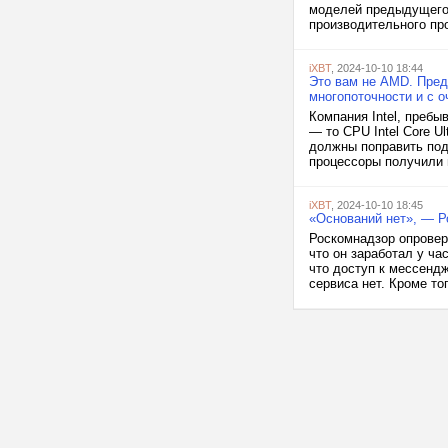
моделей предыдущего 
производительного пр
iXBT
, 2024-10-10 18:44
Это вам не AMD. Предс
многопоточности и с 
Компания Intel, преб
— то CPU Intel Core Ul
должны поправить подм
процессоры получили 
iXBT
, 2024-10-10 18:45
«Оснований нет», — Р
Роскомнадзор опровер
что он заработал у ча
что доступ к мессендж
сервиса нет. Кроме то