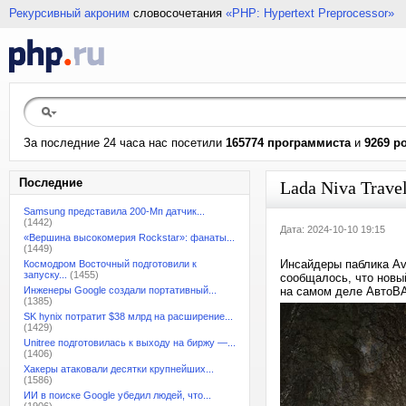
Рекурсивный акроним
словосочетания
«PHP: Hypertext Preprocessor»
За последние 24 часа нас посетили
165774 программиста
и
9269 р
Последние
Lada Niva Trave
Samsung представила 200-Мп датчик...
(1442)
Дата: 2024-10-10 19:15
«Вершина высокомерия Rockstar»: фанаты...
(1449)
Инсайдеры паблика Avt
Космодром Восточный подготовили к
запуску...
(1455)
сообщалось, что новый
Инженеры Google создали портативный...
на самом деле АвтоВА
(1385)
SK hynix потратит $38 млрд на расширение...
(1429)
Unitree подготовилась к выходу на биржу —...
(1406)
Хакеры атаковали десятки крупнейших...
(1586)
ИИ в поиске Google убедил людей, что...