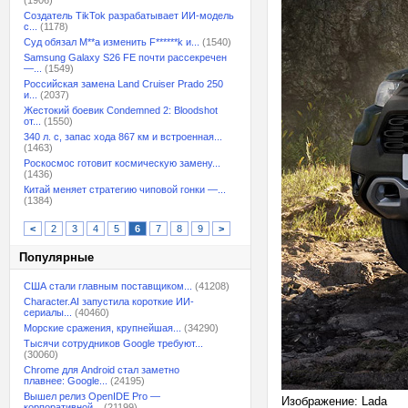
(1906)
Создатель TikTok разрабатывает ИИ-модель
с...
(1178)
Суд обязал M**a изменить F******k и...
(1540)
Samsung Galaxy S26 FE почти рассекречен
—...
(1549)
Российская замена Land Cruiser Prado 250
и...
(2037)
Жестокий боевик Condemned 2: Bloodshot
от...
(1550)
340 л. с, запас хода 867 км и встроенная...
(1463)
Роскосмос готовит космическую замену...
(1436)
Китай меняет стратегию чиповой гонки —...
(1384)
<
2
3
4
5
6
7
8
9
>
Популярные
США стали главным поставщиком...
(41208)
Character.AI запустила короткие ИИ-
сериалы...
(40460)
Морские сражения, крупнейшая...
(34290)
Тысячи сотрудников Google требуют...
(30060)
Chrome для Android стал заметно
плавнее: Google...
(24195)
Вышел релиз OpenIDE Pro —
Изображение: Lada
корпоративной...
(21199)