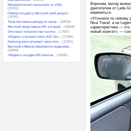
Впрочем, мотор можно
Mitsubishi начнёт выпускать по 1000...
двигателем от Lada Gr
(20751)
измениться.
Геймер отсудил у Microsoft свой аккаунт...
(18781)
«Уточнили по новому 
Tesla поставила рекорд по числу...
(18519)
Niva Travel, а не Lege
Microsoft представила ИИ, который...
(18204)
характеристики — это 
новый агрегат», — со
Энтузиаст потратил три тысячи...
(17507)
«Яндекс» улучшил поиск АЗС без...
(17306)
Samsung рассчитывает запустить...
(17051)
Microsoft и Mistral обменяются моделями...
(16839)
«Яндекс» посадил ИИ-агентов...
(15545)