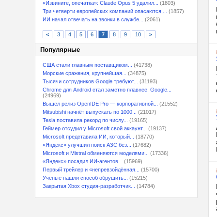
«Извините, опечатка»: Claude Opus 5 удалил...
(1803)
Три четверти европейских компаний опасаются,...
(1857)
ИИ начал отвечать на звонки в службе...
(2061)
<
3
4
5
6
7
8
9
10
>
Популярные
США стали главным поставщиком...
(41738)
Морские сражения, крупнейшая...
(34875)
Тысячи сотрудников Google требуют...
(31193)
Chrome для Android стал заметно плавнее: Google...
(24969)
Вышел релиз OpenIDE Pro — корпоративной...
(21552)
Mitsubishi начнёт выпускать по 1000...
(21017)
Tesla поставила рекорд по числу...
(19165)
Геймер отсудил у Microsoft свой аккаунт...
(19137)
Microsoft представила ИИ, который...
(18770)
«Яндекс» улучшил поиск АЗС без...
(17682)
Microsoft и Mistral обменяются моделями...
(17336)
«Яндекс» посадил ИИ-агентов...
(15969)
Первый трейлер и «непревзойдённая...
(15700)
Учёные нашли способ обрушить...
(15215)
Закрытая Xbox студия-разработчик...
(14784)