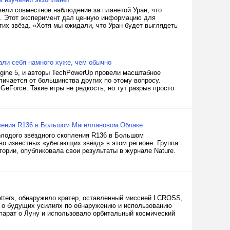
вели совместное наблюдение за планетой Уран, что
а. Этот эксперимент дал ценную информацию для
гих звёзд. «Хотя мы ожидали, что Уран будет выглядеть
зали себя намного хуже, чем обычно
Engine 5, и авторы TechPowerUp провели масштабное
тличается от большинства других по этому вопросу.
eForce. Такие игры не редкость, но тут разрыв просто
пления R136 в Большом Магеллановом Облаке
лодого звёздного скопления R136 в Большом
во известных «убегающих звёзд» в этом регионе. Группа
ории, опубликовала свои результаты в журнале Nature.
etters, обнаружило кратер, оставленный миссией LCROSS,
ь о будущих усилиях по обнаружению и использованию
парат о Луну и использовало орбитальный космический