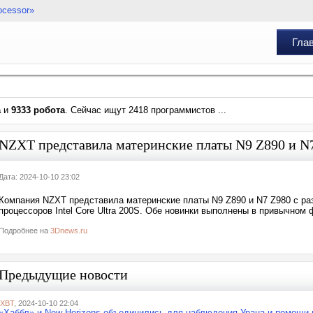
ocessor»
Гла
а
и
9333 робота
. Сейчас ищут 2418 программистов ...
NZXT представила материнские платы N9 Z890 и N7 Z
Дата: 2024-10-10 23:02
Компания NZXT представила материнские платы N9 Z890 и N7 Z980 с р
процессоров Intel Core Ultra 200S. Обе новинки выполнены в привычно
Подробнее на
3Dnews.ru
Предыдущие новости
iXBT
, 2024-10-10 22:04
«Хаббл» и New Horizons объединились для наблюдения Урана и помощи 