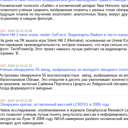
Космический телескоп «Хаббл» и космический аппарат New Horizons про
позволило учёным сравнить изображения планеты с разных точек обзор
будущих планов по изучению экзопланет, аналогичных Урану, вокруг дру
по-разному в каждом фильтре...
iXBT
, 2024-10-10 22:08
Silent Hill 2 явно очень любит GeForce. Видеокарты Radeon в тесте пока
На днях на ПК вышла игра Silent Hill 2 (Remake), основанная на Unreal 
тестирование производительности, которое показало, что игра сильно о
фото: TechPowerUp Этот проект намного лучше работает на видеокартах G
огромен. В...
iXBT
, 2024-10-10 21:23
Учёные обнаружили 55 звёзд, выброшенных из молодого звездного ско
Астрономы обнаружили 55 высокоскоростных звёзд, выброшенных из мо
Магеллановом Облаке. Это открытие в десять раз увеличивает количест
астрономов, включая Саймона Портегиса Цварта из Лейденской обсерват
Когда формируются звёздные...
iXBT
, 2024-10-10 21:38
Обнаружен кратер, оставленный миссией LCROSS в 2009 году
Новое исследование, опубликованное в журнале Geophysical Research L
что позволит учёным лучше понять результаты миссии и информироват
ресурсов на Луне. В 2009 году NASA намеренно разбило космический ап
аппарат для наблюдения...