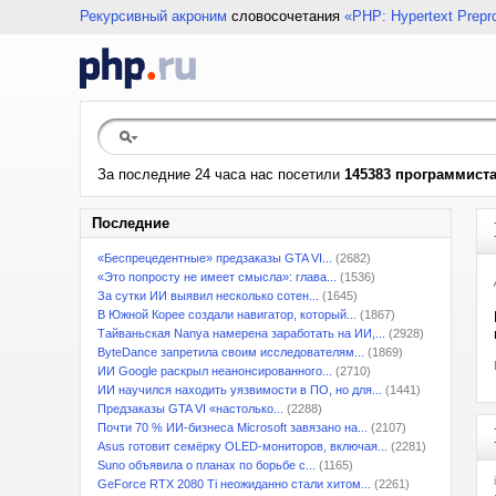
Рекурсивный акроним
словосочетания
«PHP: Hypertext Prepr
За последние 24 часа нас посетили
145383 программист
Последние
«Беспрецедентные» предзаказы GTA VI...
(2682)
«Это попросту не имеет смысла»: глава...
(1536)
За сутки ИИ выявил несколько сотен...
(1645)
В Южной Корее создали навигатор, который...
(1867)
Тайваньская Nanya намерена заработать на ИИ,...
(2928)
ByteDance запретила своим исследователям...
(1869)
ИИ Google раскрыл неанонсированного...
(2710)
ИИ научился находить уязвимости в ПО, но для...
(1441)
Предзаказы GTA VI «настолько...
(2288)
Почти 70 % ИИ-бизнеса Microsoft завязано на...
(2107)
Asus готовит семёрку OLED-мониторов, включая...
(2281)
Suno объявила о планах по борьбе с...
(1165)
GeForce RTX 2080 Ti неожиданно стали хитом...
(2261)