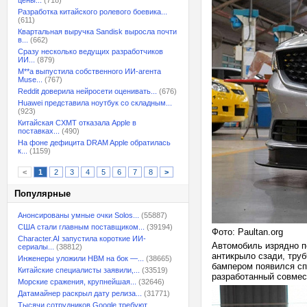
цены...
(718)
Разработка китайского ролевого боевика...
(611)
Квартальная выручка Sandisk выросла почти
в...
(662)
Сразу несколько ведущих разработчиков
ИИ...
(879)
M**a выпустила собственного ИИ-агента
Muse...
(767)
Reddit доверила нейросети оценивать...
(676)
Huawei представила ноутбук со складным...
(923)
Китайская CXMT отказала Apple в
поставках...
(490)
На фоне дефицита DRAM Apple обратилась
к...
(1159)
<
1
2
3
4
5
6
7
8
>
Популярные
Анонсированы умные очки Solos...
(55887)
США стали главным поставщиком...
(39194)
Фото: Paultan.org
Character.AI запустила короткие ИИ-
Автомобиль изрядно п
сериалы...
(38812)
антикрыло сзади, тру
Инженеры уложили HBM на бок —...
(38665)
бампером появился сп
Китайские специалисты заявили,...
(33519)
разработанный совмест
Морские сражения, крупнейшая...
(32646)
Датамайнер раскрыл дату релиза...
(31771)
Тысячи сотрудников Google требуют...