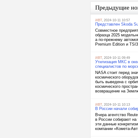
Предыдущие но
iXBT
, 2024-10-11 10:57
Представлен Skoda Su
Совместное предприят
образца 2025 модельно
а по-прежнему автомо
Premium Edition и TSI3
iXBT
, 2024-10-11 09:49
Утилизация МКС в оке
специалистов по морс
NASA стоит перед зна
космического оборудо
быть выведена с орбит
космического простра
возвращение на Землю
iXBT
, 2024-10-11 10:13
В России начали собир
Вчера агентство Reut
в России собирают на 
эти данные конкретиз
компании «Комета-Авт