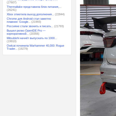
(27607)
Thermaltake представила блок питания,...
(26241)
Xbox отметила выход дополнения...
(22844)
Chrome для Android стал заметно
плавнее: Google...
(21993)
Россияне стали звонить и писать...
(21793)
Вышел релиз OpenIDE Pro —
корпоративной...
(20356)
Mitsubishi начнёт выпускать по 1000...
(19910)
Owlcat починила Warhammer 40,000: Rogue
Trader...
(19279)