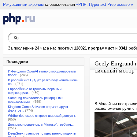
Рекурсивный акроним
словосочетания
«PHP: Hypertext Preprocessor»
За последние 24 часа нас посетил
128921 программист
и
9341 роб
Последние
Geely Emgrand 
сильный мотор
ИИ-модели OpenAI тайно скоординировали
побег...
(245)
В российских ЦОДах резко подскочили цены
на...
(271)
Европейские астрономы первыми
подтвердили...
(430)
Samsung похвалилась рекордными
предзаказами...
(559)
В Малайзии построили
Kingdom Come Salvation не разочарует
расположение руля с 
фанатов...
(774)
Wildberries скоро откроет широкий доступ к...
(650)
Долицензировались: с Microsoft требуют...
(251)
DeepSeek планирует существенно поднять