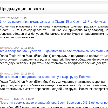
Предыдущие новости
iXBT
, 2024-10-11 11:25
В Китае начали принимать заказы на Xiaomi 15 и Xiaomi 15 Pro: бонусы,
Розничные магазины в Китае начали принимать слепые предварительные
Xiaomi 15 Pro. Размер депозита — 100 юаней (примерно 14 долларов), но
депозит, обещан ряд бонусов. Например, можно будет в приоритетном п
можно рассчитывать на...
3Dnews.ru
, 2024-10-11 10:29
Tesla представила Cybercab — двухместный электромобиль без руля и п
Глава Tesla Илон Маск (Elon Musk) официально представил беспилотны
конструкции традиционных руля и педалей. Новинка обладает футурист
всего двух человек. При этом электромобиль предложит весьма доступну
3Dnews.ru
, 2024-10-11 10:39
Tesla внезапно представила беспилотную маршрутку Robovan
Глава Tesla Илон Маск (Elon Musk) сумел удивить участников мероприят
средство, которого публика не ожидала — микроавтобус с автопилотом,
электромобиль сможет перевозить людей или грузы. Источник изображен
3Dnews.ru
, 2024-10-11 10:56
Прототип сверхзвукового авиалайнера Boom Supersonic XB-1 обновил ре
7 октября 2024 года демонстратор сверхзвукового реактивного самолет