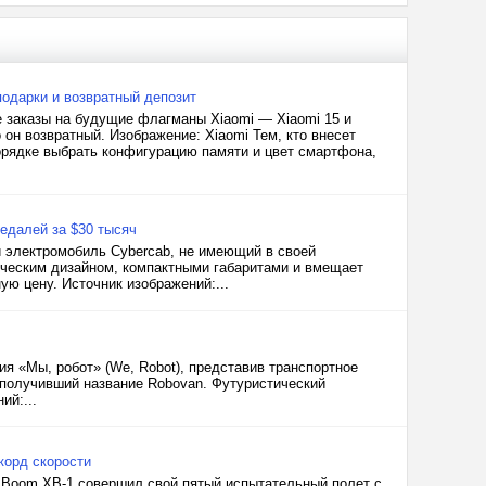
 подарки и возвратный депозит
 заказы на будущие флагманы Xiaomi — Xiaomi 15 и
 он возвратный. Изображение: Xiaomi Тем, кто внесет
орядке выбрать конфигурацию памяти и цвет смартфона,
едалей за $30 тысяч
й электромобиль Cybercab, не имеющий в своей
ическим дизайном, компактными габаритами и вмещает
ю цену. Источник изображений:...
ия «Мы, робот» (We, Robot), представив транспортное
 получивший название Robovan. Футуристический
ий:...
корд скорости
а Boom XB-1 совершил свой пятый испытательный полет с