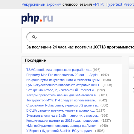
Рекурсивный акроним
словосочетания
«PHP: Hypertext Prepr
За последние 24 часа нас посетили
166718 программист
Последние
TSMC сообщила о прорыве в разработке...
(916)
Первому Mac Pro исполнилось 20 лет — Apple...
(942)
На фоне бума искусственного интеллекта цены...
(638)
Бум искусственного интеллекта отправил цены...
(1068)
Четыре монитора, 2,5-гигабитный Ethernet и...
(992)
Хакеры превратили навыки для ИИ-агентов в...
(1011)
Техдиректор M**a: ИИ следует использовать,...
(842)
С дизайном Nokia Lumia, экраном 3,2 дюйма и...
(850)
В США увидели военную угрозу в дронах с...
(1217)
Электровелосипед с 2 кВт·ч энергии, запасом...
(886)
Конфигурация памяти из 2015 года, процессор...
(1237)
«Мы собираемся построить заводы на Луне»....
(940)
У Европы будет свой Starlink: ЕС утвердил...
(1503)