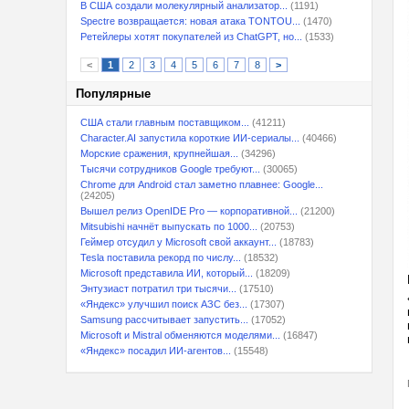
В США создали молекулярный анализатор...
(1191)
Spectre возвращается: новая атака TONTOU...
(1470)
Ретейлеры хотят покупателей из ChatGPT, но...
(1533)
<
1
2
3
4
5
6
7
8
>
Популярные
США стали главным поставщиком...
(41211)
Character.AI запустила короткие ИИ-сериалы...
(40466)
Морские сражения, крупнейшая...
(34296)
Тысячи сотрудников Google требуют...
(30065)
Chrome для Android стал заметно плавнее: Google...
(24205)
Вышел релиз OpenIDE Pro — корпоративной...
(21200)
Mitsubishi начнёт выпускать по 1000...
(20753)
Геймер отсудил у Microsoft свой аккаунт...
(18783)
Tesla поставила рекорд по числу...
(18532)
Microsoft представила ИИ, который...
(18209)
Энтузиаст потратил три тысячи...
(17510)
«Яндекс» улучшил поиск АЗС без...
(17307)
Samsung рассчитывает запустить...
(17052)
Microsoft и Mistral обменяются моделями...
(16847)
«Яндекс» посадил ИИ-агентов...
(15548)