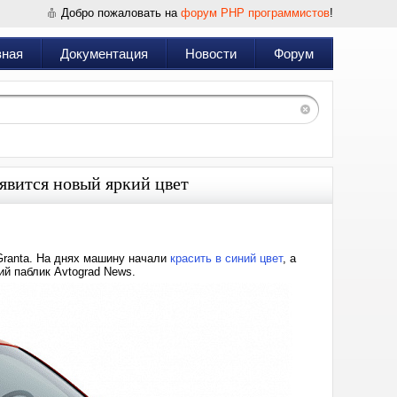
Добро пожаловать на
форум PHP программистов
!
вная
Документация
Новости
Форум
явится новый яркий цвет
Granta. На днях машину начали
красить в синий цвет
, а
ий паблик Avtograd News.