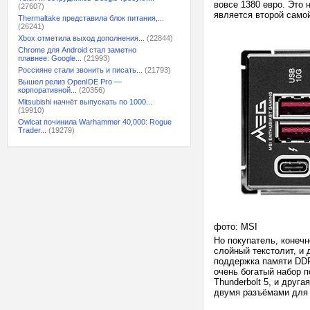
вовсе 1380 евро. Это 
(27607)
является второй само
Thermaltake представила блок питания,...
(26241)
Xbox отметила выход дополнения...
(22844)
Chrome для Android стал заметно
плавнее: Google...
(21993)
Россияне стали звонить и писать...
(21793)
Вышел релиз OpenIDE Pro —
корпоративной...
(20356)
Mitsubishi начнёт выпускать по 1000...
(19910)
Owlcat починила Warhammer 40,000: Rogue
Trader...
(19279)
фото: MSI
Но покупатель, конечн
слойный текстолит, и
поддержка памяти DDR
очень богатый набор п
Thunderbolt 5, и дру
двумя разъёмами для