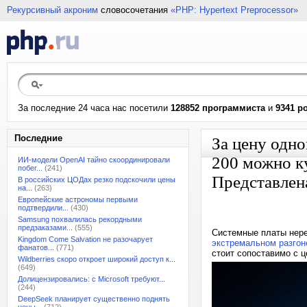
Рекурсивный акроним
словосочетания
«PHP: Hypertext Preprocessor»
За последние 24 часа нас посетили
128852 программиста
и
9341 р
Последние
За цену одно
200 можно ку
ИИ-модели OpenAI тайно скоординировали
побег...
(241)
Представлен
В российских ЦОДах резко подскочили цены
на...
(263)
Европейские астрономы первыми
подтвердили...
(430)
Samsung похвалилась рекордными
предзаказами...
(555)
Системные платы неред
Kingdom Come Salvation не разочарует
экстремальном разгон
фанатов...
(771)
стоит сопоставимо с ц
Wildberries скоро откроет широкий доступ к...
(649)
Долицензировались: с Microsoft требуют...
(244)
DeepSeek планирует существенно поднять