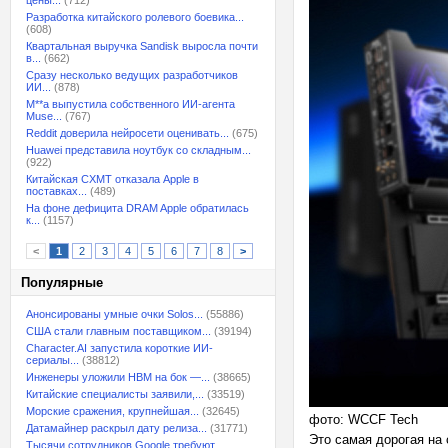
цены...
(712)
Разработка китайского ролевого боевика...
(608)
Квартальная выручка Sandisk выросла почти
в...
(662)
Сразу несколько ведущих разработчиков
ИИ...
(878)
M**a выпустила собственного ИИ-агента
Muse...
(767)
Reddit доверила нейросети оценивать...
(675)
Huawei представила ноутбук со складным...
(922)
Китайская CXMT отказала Apple в
поставках...
(489)
На фоне дефицита DRAM Apple обратилась
к...
(1157)
<
1
2
3
4
5
6
7
8
>
Популярные
Анонсированы умные очки Solos...
(55886)
США стали главным поставщиком...
(39194)
Character.AI запустила короткие ИИ-
сериалы...
(38812)
Инженеры уложили HBM на бок —...
(38665)
Китайские специалисты заявили,...
(33519)
Морские сражения, крупнейшая...
(32645)
фото: WCCF Tech
Датамайнер раскрыл дату релиза...
(31771)
Это самая дорогая на 
Тысячи сотрудников Google требуют...