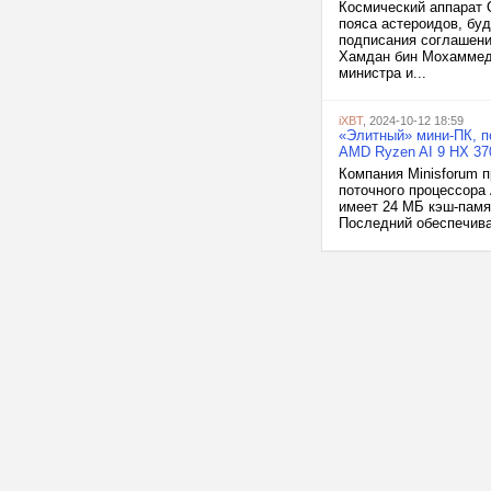
Космический аппарат 
пояса астероидов, буд
подписания соглашени
Хамдан бин Мохаммед 
министра и...
iXBT
, 2024-10-12 18:59
«Элитный» мини-ПК, по
AMD Ryzen AI 9 HX 37
Компания Minisforum п
поточного процессора 
имеет 24 МБ кэш-памя
Последний обеспечивает