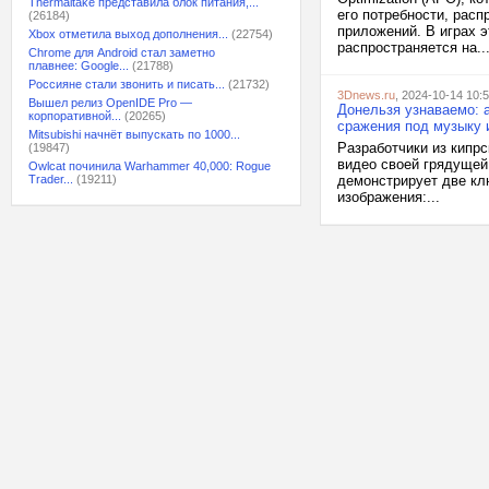
Thermaltake представила блок питания,...
его потребности, рас
(26184)
приложений. В играх 
Xbox отметила выход дополнения...
(22754)
распространяется на..
Chrome для Android стал заметно
плавнее: Google...
(21788)
Россияне стали звонить и писать...
(21732)
3Dnews.ru
, 2024-10-14 10:
Вышел релиз OpenIDE Pro —
Донельзя узнаваемо: а
корпоративной...
(20265)
сражения под музыку и
Mitsubishi начнёт выпускать по 1000...
Разработчики из кипр
(19847)
видео своей грядущей 
Owlcat починила Warhammer 40,000: Rogue
Trader...
(19211)
демонстрирует две кл
изображения:...