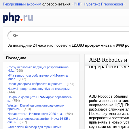
Рекурсивный акроним
словосочетания
«PHP: Hypertext Preprocessor»
За последние 24 часа нас посетили
123383 программиста
и
9449 р
Последние
ABB Robotics и
переработке эл
Сразу несколько ведущих разработчиков
ИИ...
(290)
M**a выпустила собственного ИИ-агента
Muse...
(172)
Reddit доверила нейросети оценивать...
(154)
Huawei представила ноутбук со складным...
(444)
ABB Robotics объявил
На фоне дефицита DRAM Apple обратилась
роботизированных мик
к...
(754)
оборудование ЦОД. По
Western Digital удвоила операционную
прибыль...
(424)
разбирают сложные эл
Поскольку многие из 
Новая статья: ИИтоги июля 2026 г.: а...
(604)
переработки обеспеч
Huawei выпустила смартфон Nova 16 SE с
применять в новых ус
очень...
(667)
крупными сетями дата-
«Абсолютный позор для франшизы»: