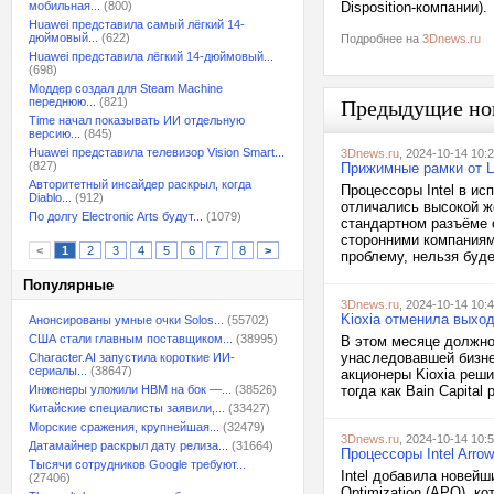
мобильная...
(800)
Disposition-компании).
Huawei представила самый лёгкий 14-
дюймовый...
(622)
Подробнее на
3Dnews.ru
Huawei представила лёгкий 14-дюймовый...
(698)
Моддер создал для Steam Machine
переднюю...
(821)
Предыдущие но
Time начал показывать ИИ отдельную
версию...
(845)
Huawei представила телевизор Vision Smart...
3Dnews.ru
, 2024-10-14 10:
(827)
Прижимные рамки от LG
Авторитетный инсайдер раскрыл, когда
Процессоры Intel в и
Diablo...
(912)
отличались высокой ж
По долгу Electronic Arts будут...
(1079)
стандартном разъёме 
сторонними компаниям
<
1
2
3
4
5
6
7
8
>
проблему, нельзя будет
Популярные
3Dnews.ru
, 2024-10-14 10:
Kioxia отменила выход
Анонсированы умные очки Solos...
(55702)
США стали главным поставщиком...
(38995)
В этом месяце должно
унаследовавшей бизне
Character.AI запустила короткие ИИ-
сериалы...
(38647)
акционеры Kioxia реши
Инженеры уложили HBM на бок —...
(38526)
тогда как Bain Capita
Китайские специалисты заявили,...
(33427)
Морские сражения, крупнейшая...
(32479)
3Dnews.ru
, 2024-10-14 10:
Датамайнер раскрыл дату релиза...
(31664)
Процессоры Intel Arro
Тысячи сотрудников Google требуют...
Intel добавила новейш
(27406)
Optimization (APO), к