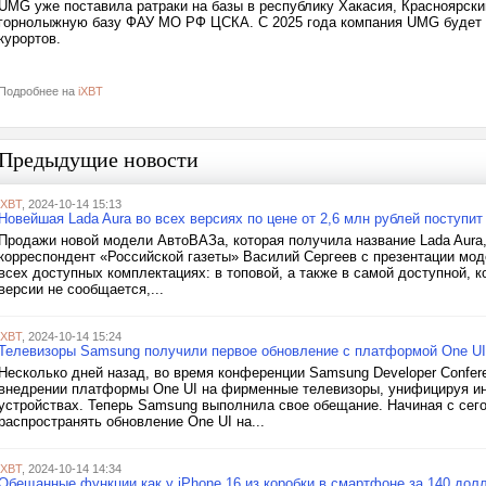
UMG уже поставила ратраки на базы в республику Хакасия, Красноярский
горнолыжную базу ФАУ МО РФ ЦСКА. С 2025 года компания UMG будет г
курортов.
Подробнее на
iXBT
Предыдущие новости
iXBT
, 2024-10-14 15:13
Новейшая Lada Aura во всех версиях по цене от 2,6 млн рублей поступит
Продажи новой модели АвтоВАЗа, которая получила название Lada Aura,
корреспондент «Российской газеты» Василий Сергеев с презентации моде
всех доступных комплектациях: в топовой, а также в самой доступной, к
версии не сообщается,...
iXBT
, 2024-10-14 15:24
Телевизоры Samsung получили первое обновление с платформой One UI
Несколько дней назад, во время конференции Samsung Developer Confer
внедрении платформы One UI на фирменные телевизоры, унифицируя ин
устройствах. Теперь Samsung выполнила свое обещание. Начиная с сего
распространять обновление One UI на...
iXBT
, 2024-10-14 14:34
Обещанные функции как у iPhone 16 из коробки в смартфоне за 140 дол