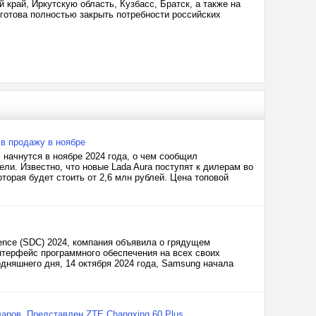
 край, Иркутскую область, Кузбасс, Братск, а также на
отова полностью закрыть потребности российских
 в продажу в ноябре
 начнутся в ноябре 2024 года, о чем сообщил
ли. Известно, что новые Lada Aura поступят к дилерам во
оторая будет стоить от 2,6 млн рублей. Цена топовой
ence (SDC) 2024, компания объявила о грядущем
терфейс программного обеспечения на всех своих
дняшнего дня, 14 октября 2024 года, Samsung начала
ларов. Представлен ZTE Changxing 60 Plus