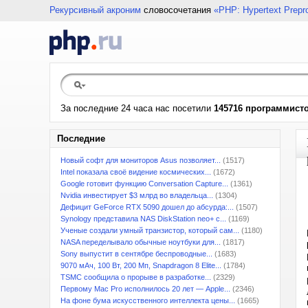
Рекурсивный акроним
словосочетания
«PHP: Hypertext Prepr
За последние 24 часа нас посетили
145716 программист
Последние
Новый софт для мониторов Asus позволяет...
(1517)
Intel показала своё видение космических...
(1672)
Google готовит функцию Conversation Capture...
(1361)
Nvidia инвестирует $3 млрд во владельца...
(1304)
Дефицит GeForce RTX 5090 дошел до абсурда:...
(1507)
Synology представила NAS DiskStation neo+ с...
(1169)
Ученые создали умный транзистор, который сам...
(1180)
NASA переделывало обычные ноутбуки для...
(1817)
Sony выпустит в сентябре беспроводные...
(1683)
9070 мАч, 100 Вт, 200 Мп, Snapdragon 8 Elite...
(1784)
TSMC сообщила о прорыве в разработке...
(2329)
Первому Mac Pro исполнилось 20 лет — Apple...
(2346)
На фоне бума искусственного интеллекта цены...
(1665)