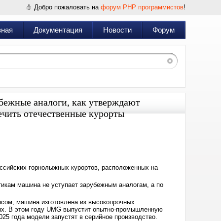
Добро пожаловать на
форум PHP программистов
!
вная
Документация
Новости
Форум
убежные аналоги, как утверждают
чить отечественные курорты
Дата:
2024-
10-
14
15:06
оссийских горнолыжных курортов, расположенных на
тикам машина не уступает зарубежным аналогам, а по
рсом, машина изготовлена из высокопрочных
иях. В этом году UMG выпустит опытно-промышленную
025 года модели запустят в серийное производство.