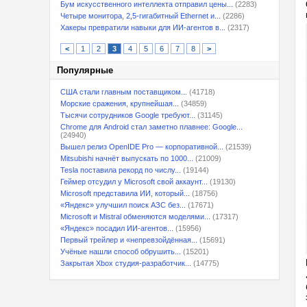
Бум искусственного интеллекта отправил цены...
(2283)
Четыре монитора, 2,5-гигабитный Ethernet и...
(2286)
Хакеры превратили навыки для ИИ-агентов в...
(2317)
<
1
2
3
4
5
6
7
8
>
Популярные
США стали главным поставщиком...
(41718)
Морские сражения, крупнейшая...
(34859)
Тысячи сотрудников Google требуют...
(31145)
Chrome для Android стал заметно плавнее: Google...
(24940)
Вышел релиз OpenIDE Pro — корпоративной...
(21539)
Mitsubishi начнёт выпускать по 1000...
(21009)
Tesla поставила рекорд по числу...
(19144)
Геймер отсудил у Microsoft свой аккаунт...
(19130)
Microsoft представила ИИ, который...
(18756)
«Яндекс» улучшил поиск АЗС без...
(17671)
Microsoft и Mistral обменяются моделями...
(17317)
«Яндекс» посадил ИИ-агентов...
(15956)
Первый трейлер и «непревзойдённая...
(15691)
Учёные нашли способ обрушить...
(15201)
Закрытая Xbox студия-разработчик...
(14775)