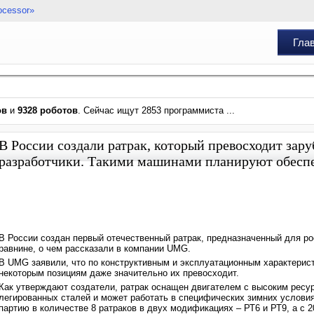
ocessor»
Гла
ов
и
9328 роботов
. Сейчас ищут 2853 программиста ...
В России создали ратрак, который превосходит зар
разработчики. Такими машинами планируют обеспе
В России создан первый отечественный ратрак, предназначенный для р
равнине, о чем рассказали в компании UMG.
В UMG заявили, что по конструктивным и эксплуатационным характерис
некоторым позициям даже значительно их превосходит.
Как утверждают создатели, ратрак оснащен двигателем с высоким ресу
легированных сталей и может работать в специфических зимних услов
партию в количестве 8 ратраков в двух модификациях – РТ6 и РТ9, а с 2