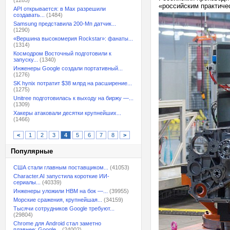
(1285)
«российским практиче
API открывается: в Max разрешили
создавать...
(1484)
Samsung представила 200-Мп датчик...
(1290)
«Вершина высокомерия Rockstar»: фанаты...
(1314)
Космодром Восточный подготовили к
запуску...
(1340)
Инженеры Google создали портативный...
(1276)
SK hynix потратит $38 млрд на расширение...
(1275)
Unitree подготовилась к выходу на биржу —...
(1309)
Хакеры атаковали десятки крупнейших...
(1466)
<
1
2
3
4
5
6
7
8
>
Популярные
США стали главным поставщиком...
(41053)
Character.AI запустила короткие ИИ-
сериалы...
(40339)
Инженеры уложили HBM на бок —...
(39955)
Морские сражения, крупнейшая...
(34159)
Тысячи сотрудников Google требуют...
(29804)
Chrome для Android стал заметно
плавнее: Google...
(24002)