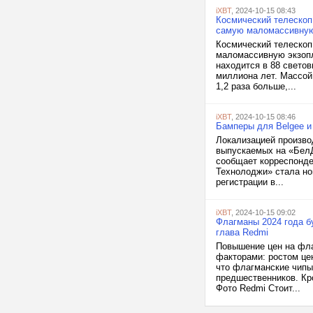
iXBT
, 2024-10-15 08:43
Космический телескоп
самую маломассивную
Космический телескоп
маломассивную экзопл
находится в 88 светов
миллиона лет. Массой
1,2 раза больше,...
iXBT
, 2024-10-15 08:46
Бамперы для Belgee и
Локализацией произво
выпускаемых на «БелД
сообщает корреспонде
Технолоджи» стала но
регистрации в...
iXBT
, 2024-10-15 09:02
Флагманы 2024 года б
глава Redmi
Повышение цен на фла
факторами: ростом цен
что флагманские чипы
предшественников. Кр
Фото Redmi Стоит...