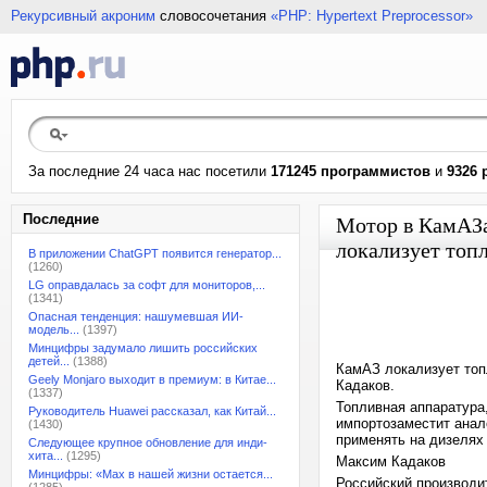
Рекурсивный акроним
словосочетания
«PHP: Hypertext Preprocessor»
За последние 24 часа нас посетили
171245 программистов
и
9326 
Последние
Мотор в КамАЗа
локализует топ
В приложении ChatGPT появится генератор...
(1260)
LG оправдалась за софт для мониторов,...
(1341)
Опасная тенденция: нашумевшая ИИ-
модель...
(1397)
Минцифры задумало лишить российских
детей...
(1388)
КамАЗ локализует топ
Geely Monjaro выходит в премиум: в Китае...
Кадаков.
(1337)
Топливная аппаратура
Руководитель Huawei рассказал, как Китай...
импортозаместит анал
(1430)
применять на дизелях
Следующее крупное обновление для инди-
хита...
(1295)
Максим Кадаков
Минцифры: «Max в нашей жизни остается...
Российский производи