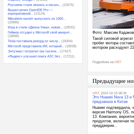
Россияне стали звонить и писать...
(22675)
Вышел релиз OpenIDE Pro —
корпоративной...
(21124)
Mitsubishi начнёт выпускать по 1000...
(20686)
Игра в стиле «Джона Уика», новая...
(19532)
Фото: Максим Кадаков
Геймер отсудил у Microsoft свой аккаунт...
(18696)
Такой силовой агрега
Tesla поставила рекорд по числу...
(18304)
пробег мотора составл
Microsoft представила ИИ, который...
(18038)
мотором расходуют 22
Энтузиаст потратил три тысячи...
(17427)
«Яндекс» улучшил поиск АЗС без...
(17211)
Подробнее на
iXBT
Предыдущие но
iXBT
, 2024-10-15 08:34
Это Huawei Nova 13 и
предзаказа в Китае
Huawei подтвердила, 
версия Harmony OS, п
13. Компания, вероят
продуктов, включая т
преддверии...