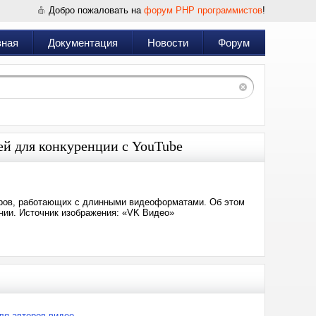
Добро пожаловать на
форум PHP программистов
!
вная
Документация
Новости
Форум
ей для конкуренции с YouTube
еров, работающих с длинными видеоформатами. Об этом
нии. Источник изображения: «VK Видео»
ля авторов видео