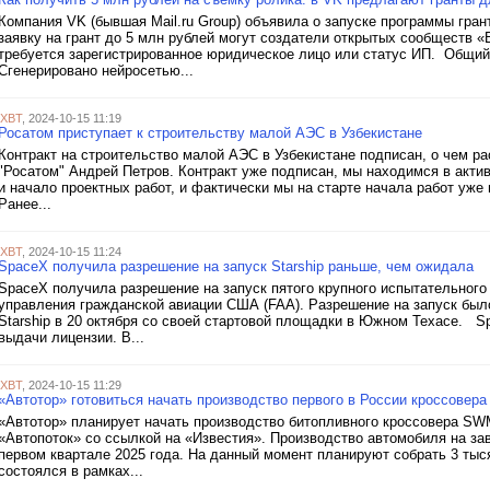
Компания VK (бывшая Mail.ru Group) объявила о запуске программы гра
заявку на грант до 5 млн рублей могут создатели открытых сообществ «
требуется зарегистрированное юридическое лицо или статус ИП. Общий
Сгенерировано нейросетью...
iXBT
, 2024-10-15 11:19
Росатом приступает к строительству малой АЭС в Узбекистане
Контракт на строительство малой АЭС в Узбекистане подписан, о чем р
"Росатом" Андрей Петров. Контракт уже подписан, мы находимся в акти
и начало проектных работ, и фактически мы на старте начала работ уже
Ранее...
iXBT
, 2024-10-15 11:24
SpaceX получила разрешение на запуск Starship раньше, чем ожидала
SpaceX получила разрешение на запуск пятого крупного испытательного 
управления гражданской авиации США (FAA). Разрешение на запуск было
Starship в 20 октября со своей стартовой площадки в Южном Техасе. 
выдачи лицензии. В...
iXBT
, 2024-10-15 11:29
«Автотор» готовиться начать производство первого в России кроссовера
«Автотор» планирует начать производство битопливного кроссовера S
«Автопоток» со ссылкой на «Известия». Производство автомобиля на за
первом квартале 2025 года. На данный момент планируют собрать 3 тыс
состоялся в рамках...