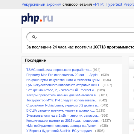
Рекурсивный акроним
словосочетания
«PHP: Hypertext Prepr
За последние 24 часа нас посетили
166718 программист
Последние
TSMC сообщила о прорыве в разработке...
(914)
Первому Mac Pro исполнилось 20 лет — Apple...
(939)
На фоне бума искусственного интеллекта цены...
(636)
Бум искусственного интеллекта отправил цены...
(1067)
Четыре монитора, 2,5-гигабитный Ethernet и...
(989)
Хакеры превратили навыки для ИИ-агентов в...
(1011)
Техдиректор M**a: ИИ следует использовать,...
(842)
С дизайном Nokia Lumia, экраном 3,2 дюйма и...
(849)
В США увидели военную угрозу в дронах с...
(1215)
Электровелосипед с 2 кВт·ч энергии, запасом...
(886)
Конфигурация памяти из 2015 года, процессор...
(1237)
«Мы собираемся построить заводы на Луне»....
(938)
У Европы будет свой Starlink: ЕС утвердил...
(1503)