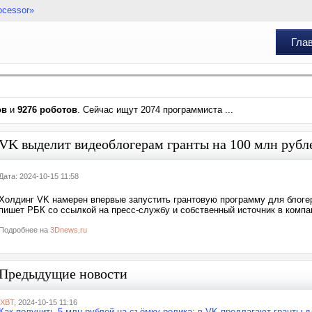
ocessor»
Гла
ов
и
9276 роботов
. Сейчас ищут 2074 программиста ...
VK выделит видеоблогерам гранты на 100 млн рубл
Дата: 2024-10-15 11:58
Холдинг VK намерен впервые запустить грантовую программу для блог
пишет РБК со ссылкой на пресс-службу и собственный источник в компа
Подробнее на
3Dnews.ru
Предыдущие новости
iXBT
, 2024-10-15 11:16
Как получить 5 млн рублей на съёмку ролика: в VK предлагают гранты д