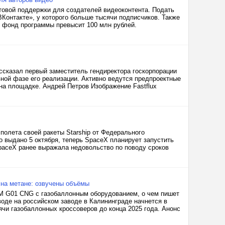
нтовой поддержки для создателей видеоконтента. Подать
ВКонтакте», у которого больше тысячи подписчиков. Также
 фонд программы превысит 100 млн рублей.
ассказал первый заместитель гендиректора госкорпорации
вной фазе его реализации. Активно ведутся предпроектные
 на площадке. Андрей Петров Изображение Fastflux
полета своей ракеты Starship от Федерального
 выдано 5 октября, теперь SpaceX планирует запустить
SpaceX ранее выражала недовольство по поводу сроков
 на метане: озвучены объёмы
WM G01 CNG с газобаллонным оборудованием, о чем пишет
воде на российском заводе в Калининграде начнется в
ячи газобаллонных кроссоверов до конца 2025 года. Анонс