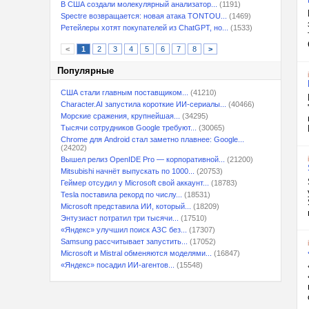
В США создали молекулярный анализатор...
(1191)
Spectre возвращается: новая атака TONTOU...
(1469)
Ретейлеры хотят покупателей из ChatGPT, но...
(1533)
<
1
2
3
4
5
6
7
8
>
Популярные
США стали главным поставщиком...
(41210)
Character.AI запустила короткие ИИ-сериалы...
(40466)
Морские сражения, крупнейшая...
(34295)
Тысячи сотрудников Google требуют...
(30065)
Chrome для Android стал заметно плавнее: Google...
(24202)
Вышел релиз OpenIDE Pro — корпоративной...
(21200)
Mitsubishi начнёт выпускать по 1000...
(20753)
Геймер отсудил у Microsoft свой аккаунт...
(18783)
Tesla поставила рекорд по числу...
(18531)
Microsoft представила ИИ, который...
(18209)
Энтузиаст потратил три тысячи...
(17510)
«Яндекс» улучшил поиск АЗС без...
(17307)
Samsung рассчитывает запустить...
(17052)
Microsoft и Mistral обменяются моделями...
(16847)
«Яндекс» посадил ИИ-агентов...
(15548)