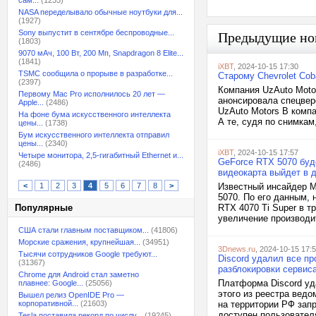
сам...
(1235)
NASA переделывало обычные ноутбуки для...
(1927)
Sony выпустит в сентябре беспроводные...
Предыдущие но
(1803)
9070 мАч, 100 Вт, 200 Мп, Snapdragon 8 Elite...
(1841)
iXBT
, 2024-10-15 17:30
TSMC сообщила о прорыве в разработке...
Старому Chevrolet Cob
(2397)
Компания UzAuto Motor
Первому Mac Pro исполнилось 20 лет —
анонсировала спецверс
Apple...
(2486)
UzAuto Motors В компа
На фоне бума искусственного интеллекта
А те, судя по снимкам
цены...
(1738)
Бум искусственного интеллекта отправил
цены...
(2340)
iXBT
, 2024-10-15 17:57
Четыре монитора, 2,5-гигабитный Ethernet и...
GeForce RTX 5070 буде
(2486)
видеокарта выйдет в 
<
1
2
3
4
5
6
7
8
>
Известный инсайдер M
5070. По его данным,
Популярные
RTX 4070 Ti Super в 
увеличение производит
США стали главным поставщиком...
(41806)
Морские сражения, крупнейшая...
(34951)
3Dnews.ru
, 2024-10-15 17:
Тысячи сотрудников Google требуют...
Discord удалил все п
(31367)
разблокировки сервис
Chrome для Android стал заметно
Платформа Discord уд
плавнее: Google...
(25056)
этого из реестра вед
Вышел релиз OpenIDE Pro —
корпоративной...
(21603)
на территории РФ запр
доступен пользовател
Tesla поставила рекорд по числу...
(19245)