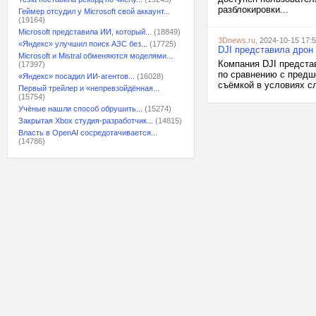
разблокировки...
Геймер отсудил у Microsoft свой аккаунт...
(19164)
Microsoft представила ИИ, который...
(18849)
3Dnews.ru
, 2024-10-15 17:
«Яндекс» улучшил поиск АЗС без...
(17725)
DJI представила дрон 
Microsoft и Mistral обменяются моделями...
Компания DJI предста
(17397)
по сравнению с предш
«Яндекс» посадил ИИ-агентов...
(16028)
съёмкой в условиях сл
Первый трейлер и «непревзойдённая...
(15754)
Учёные нашли способ обрушить...
(15274)
Закрытая Xbox студия-разработчик...
(14815)
Власть в OpenAI сосредотачивается...
(14786)