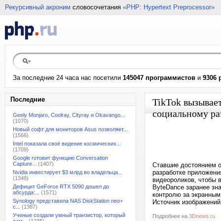
Рекурсивный акроним
словосочетания
«PHP: Hypertext Preprocessor»
За последние 24 часа нас посетили
145047 программистов
и
9306 
Последние
TikTok вызывае
социальному ра
Geely Monjaro, Coolray, Cityray и Okavango...
(1070)
Новый софт для мониторов Asus позволяет...
(1566)
Intel показала своё видение космических...
(1709)
Google готовит функцию Conversation
Capture...
(1407)
Ставшие достоянием о
разработке приложения
Nvidia инвестирует $3 млрд во владельца...
(1348)
видеороликов, чтобы в
Дефицит GeForce RTX 5090 дошел до
ByteDance заранее зн
абсурда:...
(1571)
контролю за экранным
Synology представила NAS DiskStation neo+
Источник изображений
с...
(1387)
Ученые создали умный транзистор, который
Подробнее на
3Dnews.ru