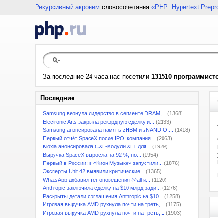
Рекурсивный акроним
словосочетания
«PHP: Hypertext Prepr
За последние 24 часа нас посетили
131510 программист
Последние
Samsung вернула лидерство в сегменте DRAM,...
(1368)
Electronic Arts закрыла рекордную сделку и...
(2133)
Samsung анонсировала память zHBM и zNAND-O,...
(1418)
Первый отчёт SpaceX после IPO: компания...
(2063)
Kioxia анонсировала CXL-модули XL1 для...
(1929)
Выручка SpaceX выросла на 92 %, но...
(1954)
Первый в России: в «Кион Музыке» запустили...
(1876)
Эксперты Unit 42 выявили критические...
(1365)
WhatsApp добавил тег оповещения @all и...
(1120)
Anthropic заключила сделку на $10 млрд ради...
(1276)
Раскрыты детали соглашения Anthropic на $10...
(1258)
Игровая выручка AMD рухнула почти на треть,...
(1175)
Игровая выручка AMD рухнула почти на треть,...
(1903)