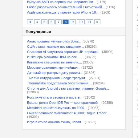
Выручка AMD на серверном направлении...
(1129)
Larian разразилась занимательной статистикой...
(1126)
Apple раскрыла дату презентации iPhone 18,...
(1209)
<
4
5
6
7
8
9
10
11
>
Популярные
Анонсированы умные очки Solos...
(55978)
США стали главным поставщиком...
(39292)
Character.AI запустила короткие ИИ-сериалы...
(38904)
Инженеры уложили HBM на бок —...
(38729)
Китайские специалисты заявили,...
(33589)
Морские сражения, крупнейшая...
(32722)
Датамайнер раскрыл дату релиза...
(31826)
Тысячи сотрудников Google требуют...
(27691)
Thermaltake представила блок питания,...
(26284)
Chrome для Android стал заметно плавнее: Google...
(22080)
Россияне стали звонить и писать...
(21842)
Вышел релиз OpenIDE Pro — корпоративной...
(20386)
Mitsubishi начнёт выпускать по 1000...
(19937)
Owlcat починила Warhammer 40,000: Rogue Trader...
(19301)
Игра в стиле «Джона Уика», новая...
(18822)