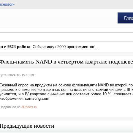
ocessor»
Гла
ов
и
9324 робота
. Сейчас ищут 2099 программистов ...
Флеш-память NAND в четвёртом квартале подешевее
Дата: 2024-10-15 18:19
Сезонный спрос на продукты на основе флеш-памяти NAND во второй по
привело к снижению контрактных цен на пластины с такими чипами в III 
усилится, и в IV квартале снижение цен составит более 10 %, сообщает
изображения: samsung.com
Подробнее на
3Dnews.ru
Предыдущие новости