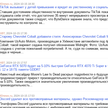
3Dnews.ru
, 2024-10-15 18:30
TikTok вызывает у детей привыкание и вредит их умственному и социаль
Ставшие достоянием общественности внутренние документы TikTok пока
отдавала себе отчёт, что достаточно 35 минут непрерывного просмотра 
этих документов также следует, что ByteDance заранее знала, что пре
инструменты по контролю за...
iXBT
, 2024-10-15 17:30
Старому Chevrolet Cobalt добавили стиля. Анонсирован Chevrolet Cobalt M
Компания UzAuto Motors, производящая в Узбекистане автомобили под б
Cobalt: такой вариант седана получил обозначение Midnight. Фото: UzAut
создана с учетом пожеланий потребителей. А те, судя по снимкам, жела
вида и черные...
iXBT
, 2024-10-15 17:57
GeForce RTX 5070 будет на 5-10% быстрее GeForce RTX 4070 Ti Super в
с 12 и 18 ГБ памяти GDDR7
Известный инсайдер Moore's Law Is Dead раскрыл подробности о будуще
продемонстрирует прирост производительности относительно GeForce RT
на 5-10%. Также ожидается значительное увеличение производительност
производительность...
3Dnews.ru
, 2024-10-15 17:53
Discord удалил все противоправные материалы, однако Роскомнадзор не
Платформа Discord удалила все противоправные материалы по требован
исчезли указания на материалы с информацией, распространение которо