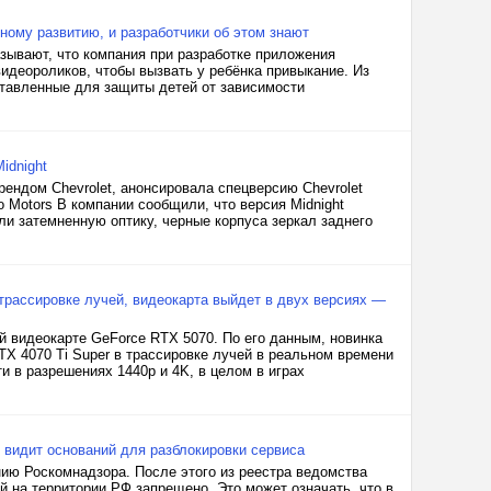
ному развитию, и разработчики об этом знают
зывают, что компания при разработке приложения
видеороликов, чтобы вызвать у ребёнка привыкание. Из
дставленные для защиты детей от зависимости
idnight
рендом Chevrolet, анонсировала спецверсию Chevrolet
o Motors В компании сообщили, что версия Midnight
ли затемненную оптику, черные корпуса зеркал заднего
 трассировке лучей, видеокарта выйдет в двух версиях —
й видеокарте GeForce RTX 5070. По его данным, новинка
X 4070 Ti Super в трассировке лучей в реальном времени
и в разрешениях 1440p и 4K, в целом в играх
 видит оснований для разблокировки сервиса
ию Роскомнадзора. После этого из реестра ведомства
й на территории РФ запрещено. Это может означать, что в