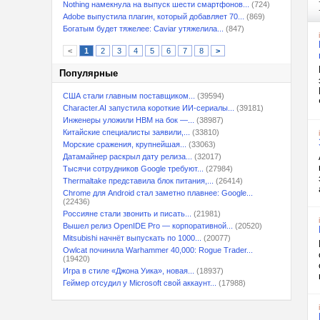
Nothing намекнула на выпуск шести смартфонов...
(724)
Adobe выпустила плагин, который добавляет 70...
(869)
Богатым будет тяжелее: Caviar утяжелила...
(847)
<
1
2
3
4
5
6
7
8
>
Популярные
США стали главным поставщиком...
(39594)
Character.AI запустила короткие ИИ-сериалы...
(39181)
Инженеры уложили HBM на бок —...
(38987)
Китайские специалисты заявили,...
(33810)
Морские сражения, крупнейшая...
(33063)
Датамайнер раскрыл дату релиза...
(32017)
Тысячи сотрудников Google требуют...
(27984)
Thermaltake представила блок питания,...
(26414)
Chrome для Android стал заметно плавнее: Google...
(22436)
Россияне стали звонить и писать...
(21981)
Вышел релиз OpenIDE Pro — корпоративной...
(20520)
Mitsubishi начнёт выпускать по 1000...
(20077)
Owlcat починила Warhammer 40,000: Rogue Trader...
(19420)
Игра в стиле «Джона Уика», новая...
(18937)
Геймер отсудил у Microsoft свой аккаунт...
(17988)