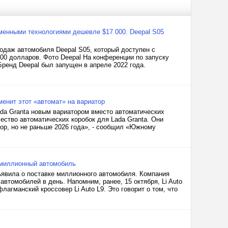
менными технологиями дешевле $17 000. Deepal S05
одаж автомобиля Deepal S05, который доступен с
100 долларов. Фото Deepal На конференции по запуску
Бренд Deepal был запущен в апреле 2022 года.
менит этот «автомат» на вариатор
da Granta новым вариатором вместо автоматических
чество автоматических коробок для Lada Granta. Они
тор, но не раньше 2026 года», - сообщил «Южному
 миллионный автомобиль
бъявила о поставке миллионного автомобиля. Компания
автомобилей в день. Напомним, ранее, 15 октября, Li Auto
агманский кроссовер Li Auto L9. Это говорит о том, что