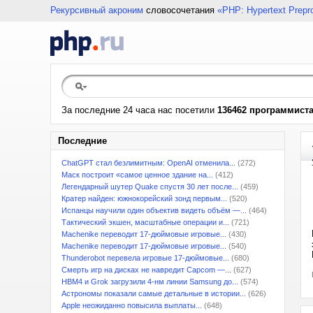
Рекурсивный акроним
словосочетания
«PHP: Hypertext Prepr
За последние 24 часа нас посетили
136462 программист
Последние
ChatGPT стал безлимитным: OpenAI отменила...
(272)
Маск построит «самое ценное здание на...
(412)
Легендарный шутер Quake спустя 30 лет после...
(459)
Кратер найден: южнокорейский зонд первым...
(520)
Испанцы научили один объектив видеть объём —...
(464)
Тактический экшен, масштабные операции и...
(721)
Machenike переводит 17-дюймовые игровые...
(430)
Machenike переводит 17-дюймовые игровые...
(540)
Thunderobot перевела игровые 17-дюймовые...
(680)
Смерть игр на дисках не навредит Capcom —...
(627)
HBM4 и Grok загрузили 4-нм линии Samsung до...
(574)
Астрономы показали самые детальные в истории...
(626)
Apple неожиданно повысила выплаты...
(648)