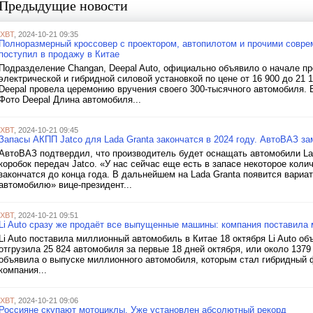
Предыдущие новости
iXBT
, 2024-10-21 09:35
Полноразмерный кроссовер с проектором, автопилотом и прочими совре
поступил в продажу в Китае
Подразделение Changan, Deepal Auto, официально объявило о начале пр
электрической и гибридной силовой установкой по цене от 16 900 до 21 
Deepal провела церемонию вручения своего 300-тысячного автомобиля. 
Фото Deepal Длина автомобиля...
iXBT
, 2024-10-21 09:45
Запасы АКПП Jatco для Lada Granta закончатся в 2024 году. АвтоВАЗ за
АвтоВАЗ подтвердил, что производитель будет оснащать автомобили La
коробок передач Jatco. «У нас сейчас еще есть в запасе некоторое коли
закончатся до конца года. В дальнейшем на Lada Granta появится вариа
автомобилю» вице-президент...
iXBT
, 2024-10-21 09:51
Li Auto сразу же продаёт все выпущенные машины: компания поставила
Li Auto поставила миллионный автомобиль в Китае 18 октября Li Auto о
отгрузила 25 824 автомобиля за первые 18 дней октября, или около 1379 
объявила о выпуске миллионного автомобиля, которым стал гибридный фл
компания...
iXBT
, 2024-10-21 09:06
Россияне скупают мотоциклы. Уже установлен абсолютный рекорд