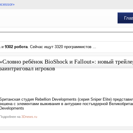
ocessor»
Гла
а
и
9302 робота
. Сейчас ищут 3320 программистов ...
«Словно ребёнок BioShock и Fallout»: новый трейлер
заинтриговал игроков
Британская студия Rebellion Developments (серия Sniper Elite) предста
экшена с элементами выживания в антураже постъядерной Великобритани
Developments
Подробнее на
3Dnews.ru