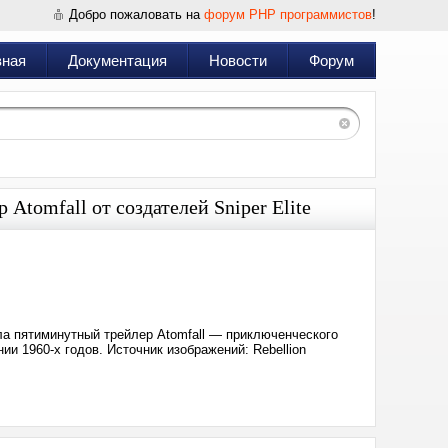
Добро пожаловать на
форум PHP программистов
!
вная
Документация
Новости
Форум
 Atomfall от создателей Sniper Elite
Дата:
2024-
10-
21
10:16
вила пятиминутный трейлер Atomfall — приключенческого
и 1960-х годов. Источник изображений: Rebellion