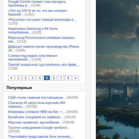
Google Gemini сможет сам находить
проблемы в...
(1248)
«Это на 100 % не то, что мы хотели»:
бывший...
(1352)
«Росатом» построит первый ветропарк в...
(1150)
Акционеры Samsung и SK hynix
потребовали...
(1126)
Марсоход Perseverance впервые показал,
как...
(1216)
Дефицит памяти грозит производству iPhone
18...
(1098)
Слежка под видом популярных
приложений:...
(1048)
OpenAI попросила суд отклонить иск Apple,...
(1258)
<
1
2
3
4
5
6
7
8
>
Популярные
США стали главным поставщиком...
(40298)
Character.AI запустила короткие ИИ-
сериалы...
(39750)
Инженеры уложили HBM на бок —...
(39448)
Китайские специалисты заявили,...
(34244)
Морские сражения, крупнейшая...
(33648)
Тысячи сотрудников Google требуют...
(28708)
Thermaltake представила блок питания,...