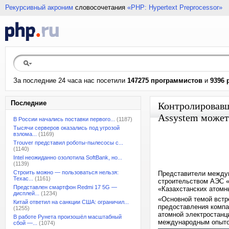
Рекурсивный акроним
словосочетания
«PHP: Hypertext Preprocessor»
За последние 24 часа нас посетили
147275 программистов
и
9396 
Последние
Контролировав
Assystem может
В России начались поставки первого...
(1187)
Тысячи серверов оказались под угрозой
взлома...
(1169)
Trouver представил роботы-пылесосы с...
(1140)
Intel неожиданно озолотила SoftBank, но...
(1139)
Строить можно — пользоваться нельзя:
Представители междун
Техас...
(1161)
строительством АЭС «
Представлен смартфон Redmi 17 5G —
«Казахстанских атомн
дисплей...
(1234)
«Основной темой встр
Китай ответил на санкции США: ограничил...
предоставления компа
(1255)
атомной электростанц
В работе Рунета произошёл масштабный
международным опытом
сбой —...
(1074)