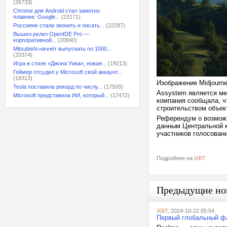
(26733)
Chrome для Android стал заметно
плавнее: Google...
(23171)
Россияне стали звонить и писать...
(22287)
Вышел релиз OpenIDE Pro —
корпоративной...
(20840)
Mitsubishi начнёт выпускать по 1000...
(20374)
Игра в стиле «Джона Уика», новая...
(19213)
Геймер отсудил у Microsoft свой аккаунт...
(18313)
Изображение Midjourn
Tesla поставила рекорд по числу...
(17500)
Assystem является ме
Microsoft представила ИИ, который...
(17472)
компания сообщала, ч
строительством объек
Референдум о возможн
данным Центральной 
участников голосовани
Подробнее на
iXBT
Предыдущие но
iXBT
, 2024-10-22 05:54
Первый глобальный фла