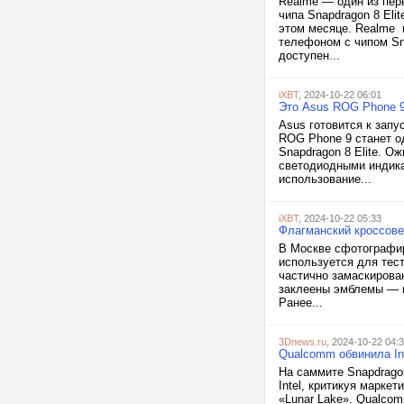
Realme — один из пер
чипа Snapdragon 8 El
этом месяце. Realme 
телефоном с чипом Sn
доступен...
iXBT
, 2024-10-22 06:01
Это Asus ROG Phone 9
Asus готовится к зап
ROG Phone 9 станет о
Snapdragon 8 Elite. О
светодиодными индика
использование...
iXBT
, 2024-10-22 05:33
Флагманский кроссове
В Москве сфотографир
используется для тес
частично замаскирова
заклеены эмблемы — в
Ранее...
3Dnews.ru
, 2024-10-22 04:
Qualcomm обвинила In
На саммите Snapdrago
Intel, критикуя маркет
«Lunar Lake». Qualcom