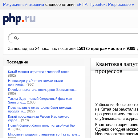
Рекурсивный акроним
словосочетания
«PHP: Hypertext Preprocessor»
За последние 24 часа нас посетили
150175 программистов
и
9399 
Последние
Квантовая запу
процессов
Китай меняет стратегию чиповой гонки —...
(892)
Неполадки у «Ростелекома» стали
причиной...
(930)
Devolver выкатила последнее бесплатное...
(985)
Таким будет новый бюджетный флагман
Samsung:...
(1038)
Учёные из Венского т
Премиальные смартфоны бьют рекорды
из Китая разработали
продаж, и...
(922)
процессы и исследова
Китай проследил за Falcon 9 до самого
опубликованы в журнал
удара...
(973)
Квантовая теория опи
Новый бойлер Xiaomi получил двойной бак
Однако сегодня можно
и...
(947)
Исследователи рассма
Мировые продажи планшетов во II квартале...