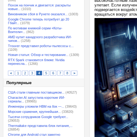
(899)
высокочастотным лазе
улетает. Если излучен
Похож на пончик и двигается: раскрыты
новые...
(1010)
подвергается воздейст
вращаться вокруг атом
Виновником сбоя в Рунете оказался...
(1003)
Google Chrome теперь потребует до 20
Гбайт...
(1079)
По мотивам книжной серии «Коты-
Воители»...
(862)
AMD купит канадского разработчика ИИ-
чипов...
(1258)
Trouver представил роботы-пылесосы с...
(1109)
Новая статья: Обзор и тестирование...
(1309)
RTX Spark становится ближе: Nvidia
перенесла...
(1266)
<
1
2
3
4
5
6
7
8
>
Популярные
США стали главным поставщиком...
(40527)
Character.AI запустила короткие ИИ-
сериалы...
(39965)
Инженеры уложили HBM на бок —...
(39643)
Морские сражения, крупнейшая...
(33820)
Тысячи сотрудников Google требуют...
(29053)
Thermaltake представила блок питания,...
(26854)
Chrome для Android стал заметно