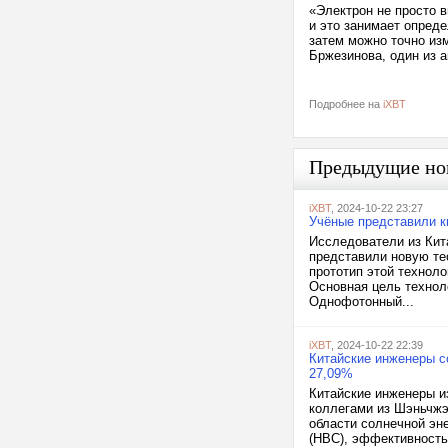
«Электрон не просто в
и это занимает опред
затем можно точно из
Бржезинова, один из а
Подробнее на
iXBT
Предыдущие но
iXBT
, 2024-10-22 23:27
Учёные представили к
Исследователи из Кита
представили новую те
прототип этой технол
Основная цель технол
Однофотонный...
iXBT
, 2024-10-22 22:39
Китайские инженеры 
27,09%
Китайские инженеры и
коллегами из Шэньчжэ
области солнечной эн
(HBC), эффективность