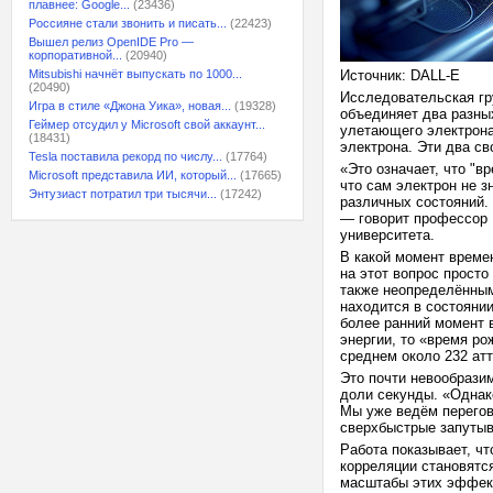
плавнее: Google...
(23436)
Россияне стали звонить и писать...
(22423)
Вышел релиз OpenIDE Pro —
корпоративной...
(20940)
Mitsubishi начнёт выпускать по 1000...
Источник: DALL-E
(20490)
Исследовательская гр
Игра в стиле «Джона Уика», новая...
(19328)
объединяет два разны
Геймер отсудил у Microsoft свой аккаунт...
улетающего электрона,
(18431)
электрона. Эти два св
Tesla поставила рекорд по числу...
(17764)
«Это означает, что "в
Microsoft представила ИИ, который...
(17665)
что сам электрон не з
Энтузиаст потратил три тысячи...
(17242)
различных состояний. 
— говорит профессор 
университета.
В какой момент време
на этот вопрос просто
также неопределённым
находится в состоянии
более ранний момент 
энергии, то «время ро
среднем около 232 ат
Это почти невообрази
доли секунды. «Однак
Мы уже ведём перегов
сверхбыстрые запутыв
Работа показывает, ч
корреляции становятс
масштабы этих эффек