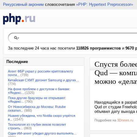
Рекурсивный акроним
словосочетания
«PHP: Hypertext Preprocessor»
За последние 24 часа нас посетили
118826 программистов
и
9670 
Последние
Спустя более
Qud — компл
Агент ФБР украл у россиян криптовалюту
почти...
(739)
можно «делат
Китайская CXMT догонит Samsung и других...
(774)
На фоне проблем с доступом к банкам:
«Яндекс...
(1325)
Пока другие браузеры не открывают:
«Яндекс...
(790)
Находящийся в разрабо
Qud от студии Freehol
От Новосибирска до Москвы: Rutube
охватил...
(980)
объявил дату выхода в
Huawei убеждена, что Nvidia скоро упрётся
в...
(1547)
Подробнее на
3Dnews.ru
Технология из глубин веков позволит
строить...
(863)
Один ИИ-агент убедил другого выполнять...