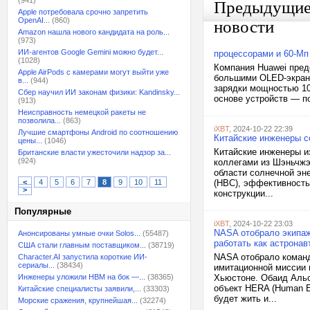
(941)
Предыдущи
Apple потребовала срочно запретить
OpenAI...
(860)
новости
Amazon нашла нового кандидата на роль...
(973)
ИИ-агентов Google Gemini можно будет...
процессорами и 60-М
(1028)
Компания Huawei пред
Apple AirPods с камерами могут выйти уже
большими OLED-экрана
в...
(944)
зарядки мощностью 10
Сбер научил ИИ законам физики: Kandinsky...
основе устройств — по
(913)
Неисправность немецкой ракеты не
позволила...
(863)
iXBT
, 2024-10-22 22:39
Лучшие смартфоны Android по соотношению
Китайские инженеры с
цены...
(1046)
Китайские инженеры и
Британские власти ужесточили надзор за...
(924)
коллегами из Шэньчжэ
области солнечной эн
<
4
5
6
7
8
9
10
11
(HBC), эффективность
>
конструкции...
Популярные
iXBT
, 2024-10-22 23:03
NASA отобрало экипаж
Анонсированы умные очки Solos...
(55487)
работать как астронав
США стали главным поставщиком...
(38719)
NASA отобрало команд
Character.AI запустила короткие ИИ-
сериалы...
(38434)
имитационной миссии 
Инженеры уложили HBM на бок —...
(38365)
Хьюстоне. Обаид Альс
объект HERA (Human E
Китайские специалисты заявили,...
(33303)
будет жить и...
Морские сражения, крупнейшая...
(32274)