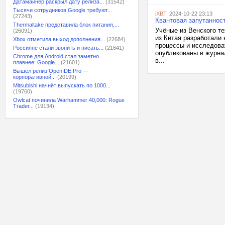
Датамайнер раскрыл дату релиза...
(31542)
Тысячи сотрудников Google требуют...
iXBT
, 2024-10-22 23:13
(27243)
Квантовая запутаннос
Thermaltake представила блок питания,...
Учёные из Венского т
(26091)
из Китая разработали
Xbox отметила выход дополнения...
(22684)
процессы и исследова
Россияне стали звонить и писать...
(21641)
опубликованы в журнал
Chrome для Android стал заметно
в...
плавнее: Google...
(21601)
Вышел релиз OpenIDE Pro —
корпоративной...
(20199)
Mitsubishi начнёт выпускать по 1000...
(19760)
Owlcat починила Warhammer 40,000: Rogue
Trader...
(19134)