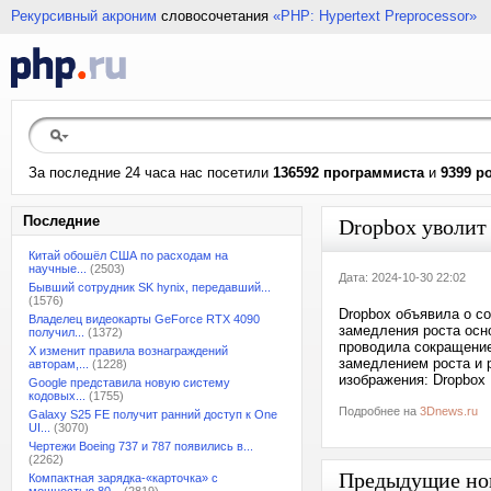
Рекурсивный акроним
словосочетания
«PHP: Hypertext Preprocessor»
За последние 24 часа нас посетили
136592 программиста
и
9399 р
Последние
Dropbox уволит
Китай обошёл США по расходам на
научные...
(2503)
Дата: 2024-10-30 22:02
Бывший сотрудник SK hynix, передавший...
(1576)
Dropbox объявила о со
Владелец видеокарты GeForce RTX 4090
замедления роста осн
получил...
(1372)
проводила сокращение 
X изменит правила вознаграждений
замедлением роста и 
авторам,...
(1228)
изображения: Dropbox
Google представила новую систему
кодовых...
(1755)
Подробнее на
3Dnews.ru
Galaxy S25 FE получит ранний доступ к One
UI...
(3070)
Чертежи Boeing 737 и 787 появились в...
(2262)
Предыдущие но
Компактная зарядка-«карточка» с