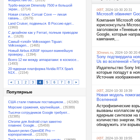
мощностью 80...
(2819)
Турбо-версия Dimensity 7500 и большой
экран...
(2714)
iXBT
, 2024-10-30 20:31
Microsoft обвиняет Go
Новая статья: Corsair Cove — лихая
гавань....
(2679)
Компания Microsoft об
Land Cruiser, подвинься. В Россию едет...
юрисконсульта Micros
(1960)
заголовком «Теневые 
С дизайном как у Ferrari, полным приводом
Google, которые напра
и...
(1628)
кампания,...
Самый «злой» Volkswagen Tiguan:
Volkswagen...
(1465)
Новый Airbus A350F прошел важнейшую
3Dnews.ru
, 2024-10-30 20:
проверку...
(1394)
Sony подтвердила ноя
Всего 12 км между аппаратами: в космосе...
Us во вселенной «Тет
(1493)
Издательство Sony Int
20-ядерная платформа Nvidia RTX Spark
которые попадут в ноя
N1X...
(2154)
Источник изображения
<
1
2
3
4
5
6
7
8
>
iXBT
, 2024-10-30 19:39
Популярные
Новая модель помогае
Вселенной
США стали главным поставщиком...
(42180)
Астрофизические взры
Морские сражения, крупнейшая...
(35389)
вызваны коллапсом яд
Тысячи сотрудников Google требуют...
ядерным синтезом на 
(32385)
количество энергии. 
Chrome для Android стал заметно
обнаружить эти взрывы
плавнее: Google...
(25459)
Вышел релиз OpenIDE Pro —
корпоративной...
(21929)
iXBT
, 2024-10-30 19:55
Tesla поставила рекорд по числу...
(19699)