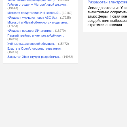
Разработан электрохи
Геймер отсудил у Microsoft свой аккаунт...
Исследователи из Уни
(19413)
значительно сократить
Microsoft представила ИИ, который...
(19162)
атмосферы. Новая кон
«Яндекс» улучшил поиск АЗС без...
(17925)
воздействия выбросов
Microsoft и Mistral обменяются моделями...
стратегии снижения...
(17683)
«Яндекс» посадил ИИ-агентов...
(16270)
Первый трейлер и «непревзойдённая...
(16035)
Учёные нашли способ обрушить...
(15472)
Власть в OpenAI сосредотачивается...
(15005)
Закрытая Xbox студия-разработчик...
(14962)