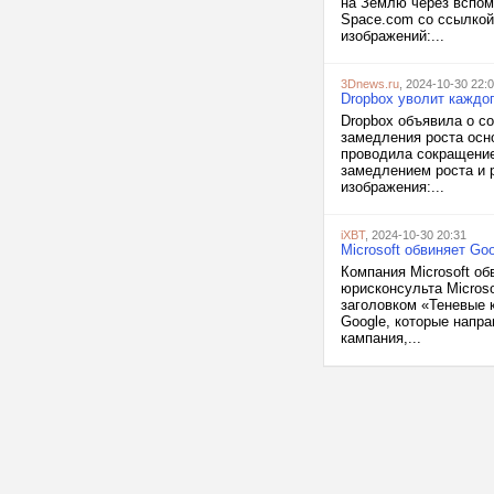
на Землю через вспом
Space.com со ссылкой
изображений:...
3Dnews.ru
, 2024-10-30 22:
Dropbox уволит каждог
Dropbox объявила о со
замедления роста осн
проводила сокращение 
замедлением роста и 
изображения:...
iXBT
, 2024-10-30 20:31
Microsoft обвиняет Go
Компания Microsoft об
юрисконсульта Micros
заголовком «Теневые 
Google, которые напра
кампания,...