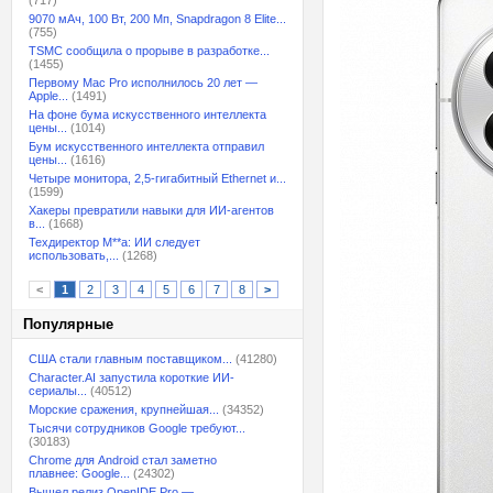
(717)
9070 мАч, 100 Вт, 200 Мп, Snapdragon 8 Elite...
(755)
TSMC сообщила о прорыве в разработке...
(1455)
Первому Mac Pro исполнилось 20 лет —
Apple...
(1491)
На фоне бума искусственного интеллекта
цены...
(1014)
Бум искусственного интеллекта отправил
цены...
(1616)
Четыре монитора, 2,5-гигабитный Ethernet и...
(1599)
Хакеры превратили навыки для ИИ-агентов
в...
(1668)
Техдиректор M**a: ИИ следует
использовать,...
(1268)
<
1
2
3
4
5
6
7
8
>
Популярные
США стали главным поставщиком...
(41280)
Character.AI запустила короткие ИИ-
сериалы...
(40512)
Морские сражения, крупнейшая...
(34352)
Тысячи сотрудников Google требуют...
(30183)
Chrome для Android стал заметно
плавнее: Google...
(24302)
Вышел релиз OpenIDE Pro —