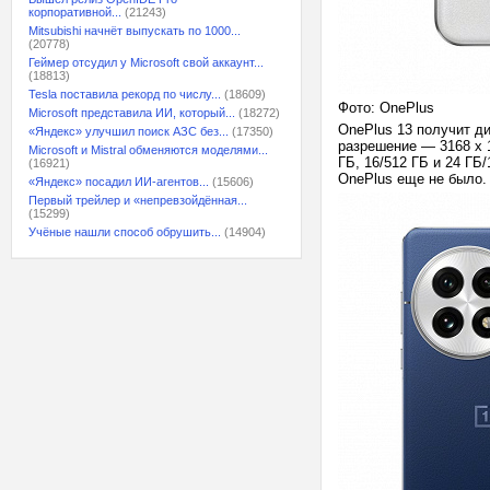
корпоративной...
(21243)
Mitsubishi начнёт выпускать по 1000...
(20778)
Геймер отсудил у Microsoft свой аккаунт...
(18813)
Tesla поставила рекорд по числу...
(18609)
Фото: OnePlus
Microsoft представила ИИ, который...
(18272)
OnePlus 13 получит д
«Яндекс» улучшил поиск АЗС без...
(17350)
разрешение — 3168 х 1
Microsoft и Mistral обменяются моделями...
ГБ, 16/512 ГБ и 24 Г
(16921)
OnePlus еще не было.
«Яндекс» посадил ИИ-агентов...
(15606)
Первый трейлер и «непревзойдённая...
(15299)
Учёные нашли способ обрушить...
(14904)