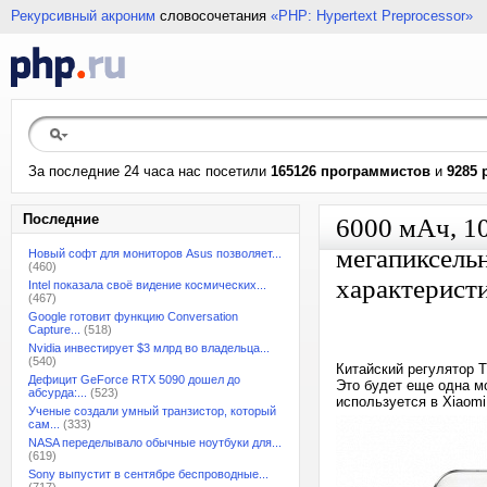
Рекурсивный акроним
словосочетания
«PHP: Hypertext Preprocessor»
За последние 24 часа нас посетили
165126 программистов
и
9285 
Последние
6000 мАч, 10
мегапиксельн
Новый софт для мониторов Asus позволяет...
(460)
характерист
Intel показала своё видение космических...
(467)
Google готовит функцию Conversation
Capture...
(518)
Nvidia инвестирует $3 млрд во владельца...
(540)
Китайский регулятор 
Дефицит GeForce RTX 5090 дошел до
Это будет еще одна м
абсурда:...
(523)
используется в Xiaomi
Ученые создали умный транзистор, который
сам...
(333)
NASA переделывало обычные ноутбуки для...
(619)
Sony выпустит в сентябре беспроводные...