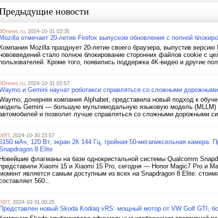
Предыдущие новости
3Dnews.ru
, 2024-10-31 03:35
Mozilla отмечает 20-летие Firefox выпуском обновления с полной блокир
Компания Mozilla празднует 20-летие своего браузера, выпустив версию
нововведений стало полное блокирование сторонних файлов cookie с 
пользователей. Кроме того, появились поддержка 4K-видео и другие пол
3Dnews.ru
, 2024-10-31 03:57
Waymo и Gemini научат роботакси справляться со сложными дорожными
Waymo, дочерняя компания Alphabet, представила новый подход к обуч
модель Gemini — большую мультимодальную языковую модель (MLLM) о
автомобилей и позволит лучше справляться со сложными дорожными сит
iXBT
, 2024-10-30 23:57
6150 мАч, 120 Вт, экран 2К 144 Гц, тройная 50-мегапиксельная камера
Snapdragon 8 Elite
Новейшие флагманы на базе однокристальной системы Qualcomm Snapdrag
представили Xiaomi 15 и Xiaomi 15 Pro, сегодня — Honor Magic7 Pro и M
момент является самым доступным из всех на Snapdragon 8 Elite: стоим
составляет 560...
iXBT
, 2024-10-31 00:25
Представлен новый Skoda Kodiaq vRS: мощный мотор от VW Golf GTI, бо