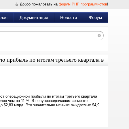
Добро пожаловать на
форум PHP программистов
!
вная
Документация
Новости
Форум
ую прибыль по итогам третьего квартала в
Дата:
2024-
10-
31
04:59
ст операционной прибыли по итогам третьего квартала
олее чем на 11 %. В полупроводниковом сегменте
о $2,83 млрд. Это значительно меньше ожидаемых $4,9