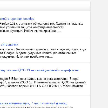
овкой сторонних cookies
 Firefox 132 с важными обновлениями. Одним из главных
целью усиления защиты конфиденциальности
езные функции. Источник изображения:...
 ситуациями
ению своих беспилотных транспортных средств, используя
т Google. Модель улучшит навигацию автономных
уациями. Источник изображения:...
. Представлен iQOO 13 — самый дешевый смартфон на
on 8 Elite посыпались как из рога изобилия. Вчера
agic7, а также iQOO 13. И именно аппарат iQOO на данный
ость базовой версии с 12 ГБ ОЗУ и 256 ГБ флеш-памяти
гатая комплектация, 7 мест и полный привод