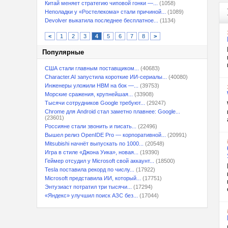
Китай меняет стратегию чиповой гонки —...
(1058)
Неполадки у «Ростелекома» стали причиной...
(1089)
Devolver выкатила последнее бесплатное...
(1134)
<
1
2
3
4
5
6
7
8
>
Популярные
США стали главным поставщиком...
(40683)
Character.AI запустила короткие ИИ-сериалы...
(40080)
Инженеры уложили HBM на бок —...
(39753)
Морские сражения, крупнейшая...
(33908)
Тысячи сотрудников Google требуют...
(29247)
Chrome для Android стал заметно плавнее: Google...
(23601)
Россияне стали звонить и писать...
(22496)
Вышел релиз OpenIDE Pro — корпоративной...
(20991)
Mitsubishi начнёт выпускать по 1000...
(20548)
Игра в стиле «Джона Уика», новая...
(19390)
Геймер отсудил у Microsoft свой аккаунт...
(18500)
Tesla поставила рекорд по числу...
(17922)
Microsoft представила ИИ, который...
(17751)
Энтузиаст потратил три тысячи...
(17294)
«Яндекс» улучшил поиск АЗС без...
(17044)