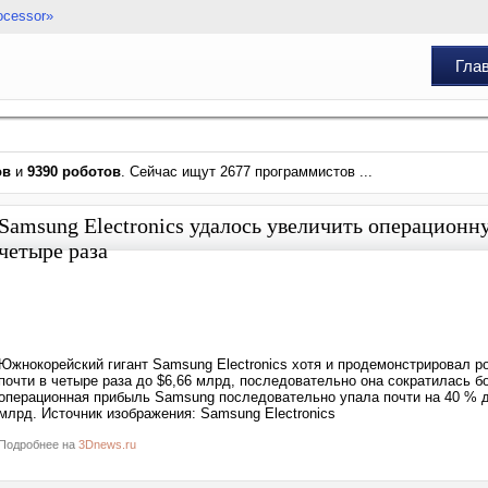
ocessor»
Гла
ов
и
9390 роботов
. Сейчас ищут 2677 программистов ...
Samsung Electronics удалось увеличить операционн
четыре раза
Южнокорейский гигант Samsung Electronics хотя и продемонстрировал ро
почти в четыре раза до $6,66 млрд, последовательно она сократилась б
операционная прибыль Samsung последовательно упала почти на 40 % д
млрд. Источник изображения: Samsung Electronics
Подробнее на
3Dnews.ru