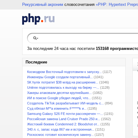
Рекурсивный акроним
словосочетания
«PHP: Hypertext Prepr
За последние 24 часа нас посетили
153168 программист
Последние
Космодром Восточный подготовили к запуску...
(1117)
Инженеры Google создали портативный...
(1041)
SK hynix потратит $38 млрд на расширение...
(1046)
Unitree подготовилась к выходу на биржу —...
(1128)
Хакеры атаковали десятки крупнейших...
(1082)
ИИ в поиске Google убедил людей, что...
(1551)
Создатель TikTok разрабатывает ИИ-модель с...
(894)
Суд обязал M**a изменить F******k и...
(1195)
Samsung Galaxy S26 FE почти рассекречен —...
(1191)
Российская замена Land Cruiser Prado 250 и...
(1562)
Жестокий боевик Condemned 2: Bloodshot от...
(1155)
340 л. с, запас хода 867 км и встроенная...
(1151)
Роскосмос готовит космическую замену...
(1157)