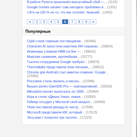
В работе Рунета произошёл масштабный сбой —...
(1123)
Google Gemini сможет сам находить проблемы в...
(1301)
«Это на 100 % не то, что мы хотели»: бывший...
(1402)
<
2
3
4
5
6
7
8
9
>
Популярные
США стали главным поставщиком...
(40466)
Character.AI запустила короткие ИИ-сериалы...
(39924)
Инженеры уложили HBM на бок —...
(39610)
Морские сражения, крупнейшая...
(33777)
Тысячи сотрудников Google требуют...
(28976)
Thermaltake представила блок питания,...
(26822)
Chrome для Android стал заметно плавнее: Google...
(23369)
Россияне стали звонить и писать...
(22398)
Вышел релиз OpenIDE Pro — корпоративной...
(20918)
Mitsubishi начнёт выпускать по 1000...
(20464)
Игра в стиле «Джона Уика», новая...
(19300)
Геймер отсудил у Microsoft свой аккаунт...
(18406)
Tesla поставила рекорд по числу...
(17695)
Microsoft представила ИИ, который...
(17613)
Энтузиаст потратил три тысячи...
(17223)