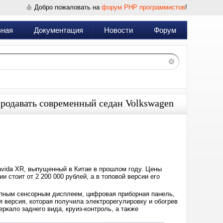
Добро пожаловать на
форум PHP программистов
!
вная
Документация
Новости
Форум
продавать современный седан Volkswagen
Дата:
2024-
10-
31
12:15
avida XR, выпущенный в Китае в прошлом году. Цены
и стоит от 2 200 000 рублей, а в топовой версии его
рупным сенсорным дисплеем, цифровая приборная панель,
я версия, которая получила электрорегулировку и обогрев
ркало заднего вида, круиз-контроль, а также