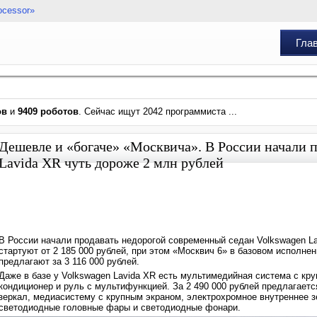
ocessor»
Гла
ов
и
9409 роботов
. Сейчас ищут 2042 программиста ...
Дешевле и «богаче» «Москвича». В России начали 
Lavida XR чуть дороже 2 млн рублей
В России начали продавать недорогой современный седан Volkswagen L
стартуют от 2 185 000 рублей, при этом «Москвич 6» в базовом исполнени
предлагают за 3 116 000 рублей.
Даже в базе у Volkswagen Lavida XR есть мультимедийная система с к
кондиционер и руль с мультифункцией. За 2 490 000 рублей предлагаетс
зеркал, медиасистему с крупным экраном, электрохромное внутреннее зе
светодиодные головные фары и светодиодные фонари.