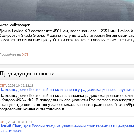
Фото Volkswagen
Длина Lavida XR составляет 4561 мм, колесная база – 2651 мм. Lavida 
базируется Skoda Slavia. Машина получила 1,5-литровый бензиновый а
работает по обычному циклу Отто и сочетается с классическим шестис
Подробнее на
iXBT
Предыдущие новости
iXBT
, 2024-10-31 12:18
На космодроме Восточный начали заправку радиолокационного спутник
На космодроме Восточный началась заправка радиолокационного космич
«Кондор-ФКА» №2. В понедельник специалисты Роскосмоса транспортир
станцию, где ещё в пятницу завершилась заправка разгонного блока «Фр
подготовили компоненты топлива и...
iXBT
, 2024-10-31 11:50
Новый Chery для России получит увеличенный срок гарантии и централ
пассажиром