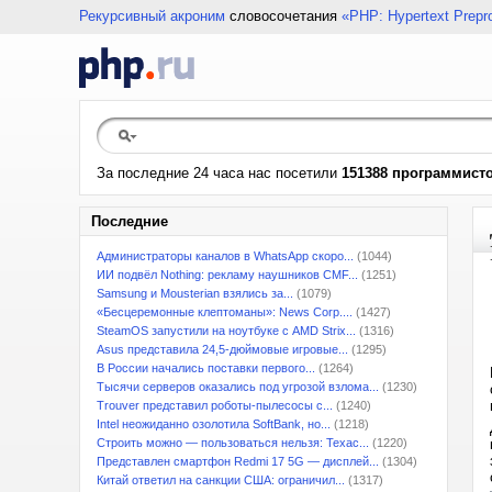
Рекурсивный акроним
словосочетания
«PHP: Hypertext Prepr
За последние 24 часа нас посетили
151388 программист
Последние
Администраторы каналов в WhatsApp скоро...
(1044)
ИИ подвёл Nothing: рекламу наушников CMF...
(1251)
Samsung и Mousterian взялись за...
(1079)
«Бесцеремонные клептоманы»: News Corp....
(1427)
SteamOS запустили на ноутбуке с AMD Strix...
(1316)
Asus представила 24,5-дюймовые игровые...
(1295)
В России начались поставки первого...
(1264)
Тысячи серверов оказались под угрозой взлома...
(1230)
Trouver представил роботы-пылесосы с...
(1240)
Intel неожиданно озолотила SoftBank, но...
(1218)
Строить можно — пользоваться нельзя: Техас...
(1220)
Представлен смартфон Redmi 17 5G — дисплей...
(1304)
Китай ответил на санкции США: ограничил...
(1317)