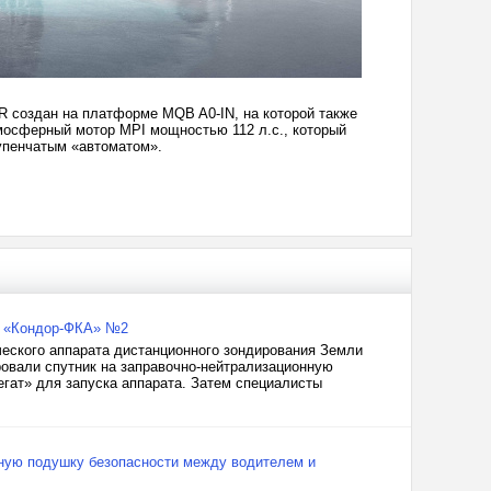
XR создан на платформе MQB A0-IN, на которой также
тмосферный мотор MPI мощностью 112 л.с., который
тупенчатым «автоматом».
а «Кондор-ФКА» №2
еского аппарата дистанционного зондирования Земли
овали спутник на заправочно-нейтрализационную
егат» для запуска аппарата. Затем специалисты
ьную подушку безопасности между водителем и