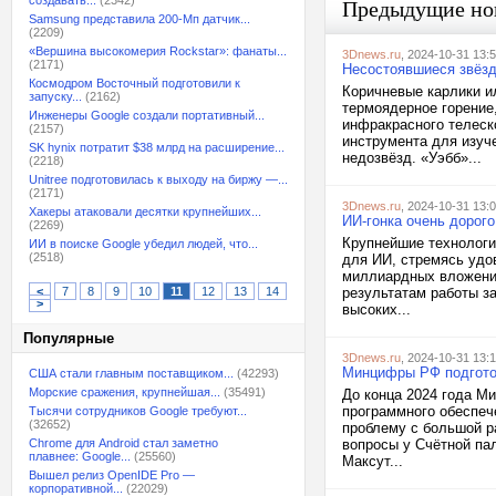
создавать...
(2342)
Предыдущие но
Samsung представила 200-Мп датчик...
(2209)
«Вершина высокомерия Rockstar»: фанаты...
3Dnews.ru
, 2024-10-31 13:
(2171)
Несостоявшиеся звёзд
Космодром Восточный подготовили к
Коричневые карлики ил
запуску...
(2162)
термоядерное горение
Инженеры Google создали портативный...
инфракрасного телеск
(2157)
инструмента для изуч
SK hynix потратит $38 млрд на расширение...
недозвёзд. «Уэбб»...
(2218)
Unitree подготовилась к выходу на биржу —...
(2171)
3Dnews.ru
, 2024-10-31 13:
Хакеры атаковали десятки крупнейших...
ИИ-гонка очень дорого
(2269)
Крупнейшие технологи
ИИ в поиске Google убедил людей, что...
(2518)
для ИИ, стремясь удо
миллиардных вложений
<
7
8
9
10
11
12
13
14
результатам работы за
>
высоких...
Популярные
3Dnews.ru
, 2024-10-31 13:
Минцифры РФ подготов
США стали главным поставщиком...
(42293)
Морские сражения, крупнейшая...
(35491)
До конца 2024 года М
программного обеспеч
Тысячи сотрудников Google требуют...
(32652)
проблему с большой р
Chrome для Android стал заметно
вопросы у Счётной па
плавнее: Google...
(25560)
Максут...
Вышел релиз OpenIDE Pro —
корпоративной...
(22029)