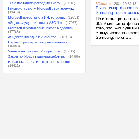
Tesla поставила рекорд по числу...
(19810)
3Dnews.ru
, 2024-10-31 13:
Рынок смартфонов пока
Геймер отсудил у Microsoft свой аккаунт...
(19478)
Samsung теряет рынок
Microsoft представила ИИ, который...
(19231)
По итогам третьего кв
«Яндекс» улучшил поиск АЗС без...
(17967)
309,9 млн смартфонов
того, это был лучший 
Microsoft и Mistral обменяются моделями...
(17768)
стимулировала спрос 
«Яндекс» посадил ИИ-агентов...
(16313)
Samsung, но она...
Первый трейлер и «непревзойдённая...
(16088)
Учёные нашли способ обрушить...
(15519)
Закрытая Xbox студия-разработчик...
(14999)
Новая статья: CFET: быстрее, меньше,...
(14421)