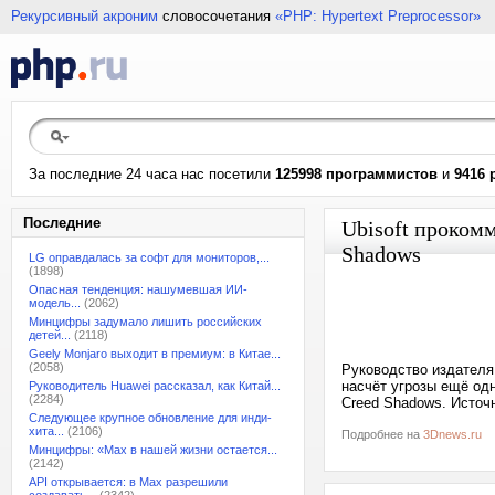
Рекурсивный акроним
словосочетания
«PHP: Hypertext Preprocessor»
За последние 24 часа нас посетили
125998 программистов
и
9416 
Последние
Ubisoft прокомм
Shadows
LG оправдалась за софт для мониторов,...
(1898)
Опасная тенденция: нашумевшая ИИ-
модель...
(2062)
Минцифры задумало лишить российских
детей...
(2118)
Geely Monjaro выходит в премиум: в Китае...
(2058)
Руководство издателя
насчёт угрозы ещё од
Руководитель Huawei рассказал, как Китай...
(2284)
Creed Shadows. Источн
Следующее крупное обновление для инди-
хита...
(2106)
Подробнее на
3Dnews.ru
Минцифры: «Max в нашей жизни остается...
(2142)
API открывается: в Max разрешили