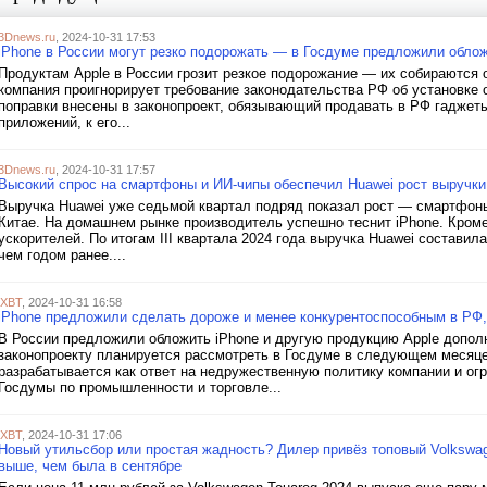
3Dnews.ru
, 2024-10-31 17:53
iPhone в России могут резко подорожать — в Госдуме предложили обло
Продуктам Apple в России грозит резкое подорожание — их собираются
компания проигнорирует требование законодательства РФ об установке
поправки внесены в законопроект, обязывающий продавать в РФ гаджеты
приложений, к его...
3Dnews.ru
, 2024-10-31 17:57
Высокий спрос на смартфоны и ИИ-чипы обеспечил Huawei рост выручки
Выручка Huawei уже седьмой квартал подряд показал рост — смартфон
Китае. На домашнем рынке производитель успешно теснит iPhone. Кроме
ускорителей. По итогам III квартала 2024 года выручка Huawei составила
чем годом ранее....
iXBT
, 2024-10-31 16:58
iPhone предложили сделать дороже и менее конкурентоспособным в РФ
В России предложили обложить iPhone и другую продукцию Apple допо
законопроекту планируется рассмотреть в Госдуме в следующем месяце
разрабатывается как ответ на недружественную политику компании и ог
Госдумы по промышленности и торговле...
iXBT
, 2024-10-31 17:06
Новый утильсбор или простая жадность? Дилер привёз топовый Volkswage
выше, чем была в сентябре