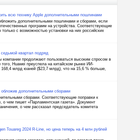
жить всю технику Apple дополнительными пошлинами
 обложить дополнительными пошлинами и сборами, если
 отечественных программ на устройства. Соответствующие
 только с возможностью установки на них российских
 седьмой квартал подряд
ы компании продолжают пользоваться высоким спросом в
 того, Huawei преуспела на китайском рынке ИИ-
 168,4 млрд юаней ($23,7 млрд), что на 15,6 % больше,
, обложив дополнительными сборами
лнительными сборами. Соответствующие поправки к
, о чем пишет «Парламентская газета». Документ
раничения, о чем рассказал председатель комитета
n Touareg 2024 R-Line, но цена теперь на 4 млн рублей