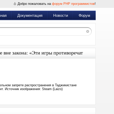
Добро пожаловать на
форум PHP программистов
!
вная
Документация
Новости
Форум
e вне закона: «Эти игры противоречат
Дата:
2024-
10-
31
17:49
ельном запрете распространения в Таджикистане
т. Источник изображения: Steam (Laizo)