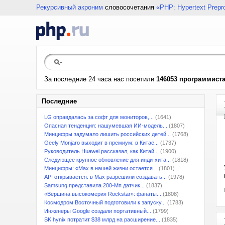
Рекурсивный акроним
словосочетания
«PHP: Hypertext Prepr
За последние 24 часа нас посетили
146053 программист
Последние
LG оправдалась за софт для мониторов,...
(1641)
Опасная тенденция: нашумевшая ИИ-модель...
(1807)
Минцифры задумало лишить российских детей...
(1768)
Geely Monjaro выходит в премиум: в Китае...
(1737)
Руководитель Huawei рассказал, как Китай...
(1900)
Следующее крупное обновление для инди-хита...
(1818)
Минцифры: «Max в нашей жизни остается...
(1801)
API открывается: в Max разрешили создавать...
(1978)
Samsung представила 200-Мп датчик...
(1837)
«Вершина высокомерия Rockstar»: фанаты...
(1808)
Космодром Восточный подготовили к запуску...
(1783)
Инженеры Google создали портативный...
(1799)
SK hynix потратит $38 млрд на расширение...
(1835)