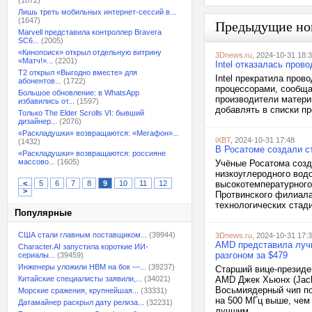
(1872)
Лишь треть мобильных интернет-сессий в...
(1647)
Предыдущие но
Marvell представила контроллер Bravera
SC6...
(2005)
«Кинопоиск» открыл отдельную витрину
3Dnews.ru
, 2024-10-31 18:
«Матч!»...
(2201)
Intel отказалась пров
T2 открыл «Выгодно вместе» для
Intel прекратила про
абонентов...
(1722)
процессорами, сообща
Большое обновление: в WhatsApp
производители материн
избавились от...
(1597)
добавлять в списки п
Только The Elder Scrolls VI: бывший
дизайнер...
(2076)
«Раскладушки» возвращаются: «Мегафон»...
iXBT
, 2024-10-31 17:48
(1432)
В Росатоме создали с
«Раскладушки» возвращаются: россияне
массово...
(1605)
Учёные Росатома созд
низкоуглеродного вод
<
5
6
7
8
9
10
11
12
высокотемпературного
>
Протвинского филиала
технологических стади
Популярные
США стали главным поставщиком...
(39944)
3Dnews.ru
, 2024-10-31 17:
AMD представила лучш
Character.AI запустила короткие ИИ-
разгоном за $479
сериалы...
(39459)
Инженеры уложили HBM на бок —...
(39237)
Старший вице-президе
Китайские специалисты заявили,...
(34021)
AMD Джек Хьюнх (Jack
Восьмиядерный чип по
Морские сражения, крупнейшая...
(33331)
на 500 МГц выше, чем
Датамайнер раскрыл дату релиза...
(32231)
лучшим...