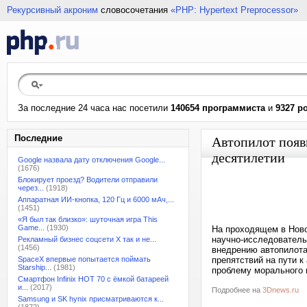
Рекурсивный акроним
словосочетания
«PHP: Hypertext Preprocessor»
За последние 24 часа нас посетили
140654 программиста
и
9327 р
Последние
Автопилот появ
десятилетии
Google назвала дату отключения Google...
(1676)
Блокирует проезд? Водители отправили
через...
(1918)
Аппаратная ИИ-кнопка, 120 Гц и 6000 мАч,...
(1451)
«Я был так близко»: шуточная игра This
Game...
(1930)
На проходящем в Ново
научно-исследователь
Рекламный бизнес соцсети X так и не...
(1456)
внедрению автопилота
SpaceX впервые попытается поймать
препятствий на пути 
Starship...
(1981)
проблему морального в
Смартфон Infinix HOT 70 с ёмкой батареей
и...
(2017)
Подробнее на
3Dnews.ru
Samsung и SK hynix присматриваются к...