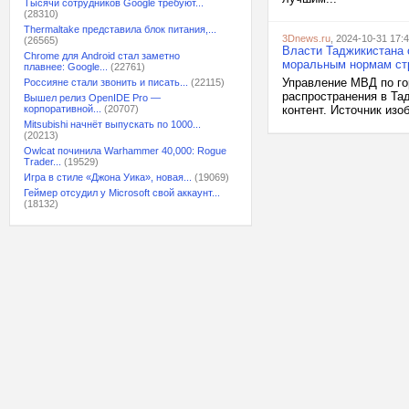
Тысячи сотрудников Google требуют...
(28310)
Thermaltake представила блок питания,...
3Dnews.ru
, 2024-10-31 17:
(26565)
Власти Таджикистана о
Chrome для Android стал заметно
моральным нормам ст
плавнее: Google...
(22761)
Управление МВД по го
Россияне стали звонить и писать...
(22115)
распространения в Та
Вышел релиз OpenIDE Pro —
корпоративной...
(20707)
контент. Источник изо
Mitsubishi начнёт выпускать по 1000...
(20213)
Owlcat починила Warhammer 40,000: Rogue
Trader...
(19529)
Игра в стиле «Джона Уика», новая...
(19069)
Геймер отсудил у Microsoft свой аккаунт...
(18132)