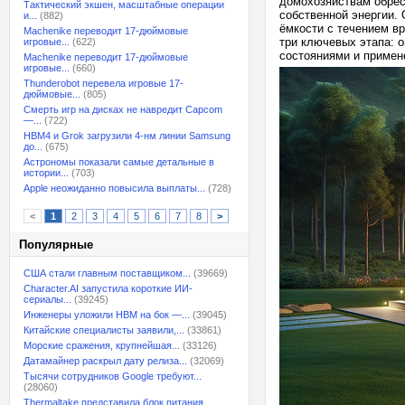
домохозяйствам обрес
Тактический экшен, масштабные операции
собственной энергии.
и...
(882)
ёмкости с течением в
Machenike переводит 17-дюймовые
три ключевых этапа: 
игровые...
(622)
состояниями и примен
Machenike переводит 17-дюймовые
игровые...
(660)
Thunderobot перевела игровые 17-
дюймовые...
(805)
Смерть игр на дисках не навредит Capcom
—...
(722)
HBM4 и Grok загрузили 4-нм линии Samsung
до...
(675)
Астрономы показали самые детальные в
истории...
(703)
Apple неожиданно повысила выплаты...
(728)
<
1
2
3
4
5
6
7
8
>
Популярные
США стали главным поставщиком...
(39669)
Character.AI запустила короткие ИИ-
сериалы...
(39245)
Инженеры уложили HBM на бок —...
(39045)
Китайские специалисты заявили,...
(33861)
Морские сражения, крупнейшая...
(33126)
Датамайнер раскрыл дату релиза...
(32069)
Тысячи сотрудников Google требуют...
(28060)
Thermaltake представила блок питания,...