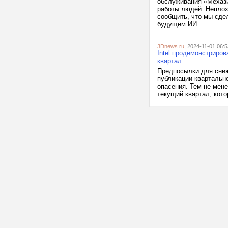
обслуживания «Мехази
работы людей. Неплохо
сообщить, что мы сде
будущем ИИ...
3Dnews.ru
, 2024-11-01 06:5
Intel продемонстриро
квартал
Предпосылки для сниж
публикации квартальн
опасения. Тем не мен
текущий квартал, кото