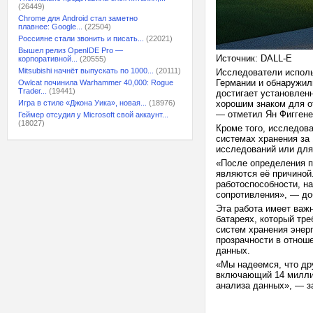
(26449)
Chrome для Android стал заметно
плавнее: Google...
(22504)
Россияне стали звонить и писать...
(22021)
Вышел релиз OpenIDE Pro —
Источник: DALL-E
корпоративной...
(20555)
Mitsubishi начнёт выпускать по 1000...
(20111)
Исследователи исполь
Германии и обнаружил
Owlcat починила Warhammer 40,000: Rogue
Trader...
(19441)
достигает установленн
Игра в стиле «Джона Уика», новая...
(18976)
хорошим знаком для о
— отметил Ян Фиггене
Геймер отсудил у Microsoft свой аккаунт...
(18027)
Кроме того, исследо
системах хранения за
исследований или для
«После определения п
являются её причиной
работоспособности, н
сопротивления», — до
Эта работа имеет важн
батареях, который тр
систем хранения энер
прозрачности в отнош
данных.
«Мы надеемся, что др
включающий 14 миллиа
анализа данных», — з