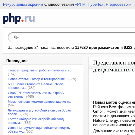
Рекурсивный акроним
словосочетания
«PHP: Hypertext Preprocessor»
За последние 24 часа нас посетили
137620 программистов
и
9322 
Последние
Представлен но
для домашних с
Trouver представил роботы-пылесосы с...
(157)
Новая статья: Обзор и тестирование...
(539)
RTX Spark становится ближе: Nvidia
перенесла...
(380)
ChatGPT стал безлимитным: OpenAI
отменила...
(460)
Маск построит «самое ценное здание на...
Новый метод оценки ё
(567)
Рейнско-Вестфальского
Легендарный шутер Quake спустя 30 лет
GmbH, может значител
после...
(550)
систем в домашних хо
Кратер найден: южнокорейский зонд
Nature Energy, позвол
первым...
(662)
основе литий-ионных 
Испанцы научили один объектив видеть
Домашние системы хра
объём —...
(558)