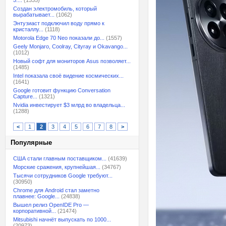
5:...
(1335)
Создан электромобиль, который
вырабатывает...
(1062)
Энтузиаст подключил воду прямо к
кристаллу...
(1118)
Motorola Edge 70 Neo показали до...
(1557)
Geely Monjaro, Coolray, Cityray и Okavango...
(1012)
Новый софт для мониторов Asus позволяет...
(1485)
Intel показала своё видение космических...
(1641)
Google готовит функцию Conversation
Capture...
(1321)
Nvidia инвестирует $3 млрд во владельца...
(1288)
<
1
2
3
4
5
6
7
8
>
Популярные
США стали главным поставщиком...
(41639)
Морские сражения, крупнейшая...
(34767)
Тысячи сотрудников Google требуют...
(30950)
Chrome для Android стал заметно
плавнее: Google...
(24838)
Вышел релиз OpenIDE Pro —
корпоративной...
(21474)
Mitsubishi начнёт выпускать по 1000...
(20973)