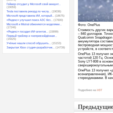
Геймер отсудил у Microsoft свой аккаунт...
(19059)
Tesla поставила рекорд по числу...
(19036)
Microsoft представила ИИ, который...
(18675)
«Яндекс» улучшил поиск АЗС без...
(17600)
Microsoft и Mistral обменяются моделями...
Фото: OnePlus
(17246)
Стоимость других вари
«Яндекс» посадил ИИ-агентов...
(15899)
– 840 долларов. Точно
Первый трейлер и «непревзойдённая...
Qualcomm Snapdragon 
(15625)
аккумулятора состави
Учёные нашли способ обрушить...
(15153)
беспроводная мощност
Закрытая Xbox студия-разработчик...
(14739)
устройств, в соответс
OnePlus 13 получил э
частотой 120 Гц. Осн
Sony LYT-808 в основ
сверхширокоугольным
OnePlus 13 получил «д
всенаправленная), ИК
cтереодинамики. В ка
Подробнее на
iXBT
Предыдущи