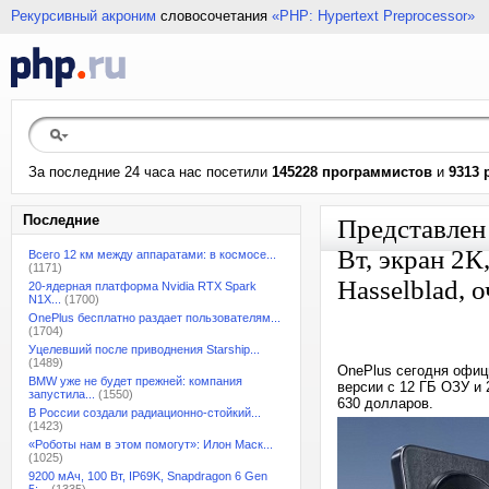
Рекурсивный акроним
словосочетания
«PHP: Hypertext Preprocessor»
За последние 24 часа нас посетили
145228 программистов
и
9313 
Последние
Представлен 
Вт, экран 2К
Всего 12 км между аппаратами: в космосе...
(1171)
Hasselblad, 
20-ядерная платформа Nvidia RTX Spark
N1X...
(1700)
OnePlus бесплатно раздает пользователям...
(1704)
Уцелевший после приводнения Starship...
(1489)
OnePlus сегодня офиц
BMW уже не будет прежней: компания
версии с 12 ГБ ОЗУ и 
запустила...
(1550)
630 долларов.
В России создали радиационно-стойкий...
(1423)
«Роботы нам в этом помогут»: Илон Маск...
(1025)
9200 мАч, 100 Вт, IP69K, Snapdragon 6 Gen