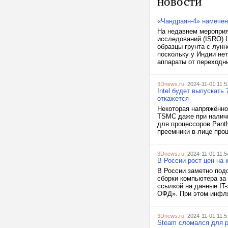
новости
«Чандраян-4» намечен
На недавнем мероприя
исследований (ISRO) 
образцы грунта с лунн
поскольку у Индии не
аппараты от переходны
3Dnews.ru
, 2024-11-01 11:5
Intel будет выпускать
откажется
Некоторая напряжённос
TSMC даже при наличи
для процессоров Panth
преемники в лице проц
3Dnews.ru
, 2024-11-01 11:5
В России рост цен на
В России заметно под
сборки компьютера за 
ссылкой на данные IT
ОФД». При этом инфля
3Dnews.ru
, 2024-11-01 11:5
Steam сломался для р