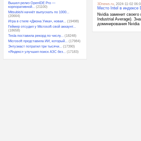
Вышел релиз OpenIDE Pro —
3Dnews.ru
, 2024-11-02 06:0
корпоративной...
(21100)
Место Intel в индексе
Mitsubishi начнёт выпускать по 1000...
Nvidia заменит своего
(20664)
Industrial Average). 
Игра в стиле «Джона Уика», новая...
(19498)
доминирования Nvidia 
Геймер отсудил у Microsoft свой аккаунт...
(18658)
Tesla поставила рекорд по числу...
(18248)
Microsoft представила ИИ, который...
(17984)
Энтузиаст потратил три тысячи...
(17390)
«Яндекс» улучшил поиск АЗС без...
(17183)