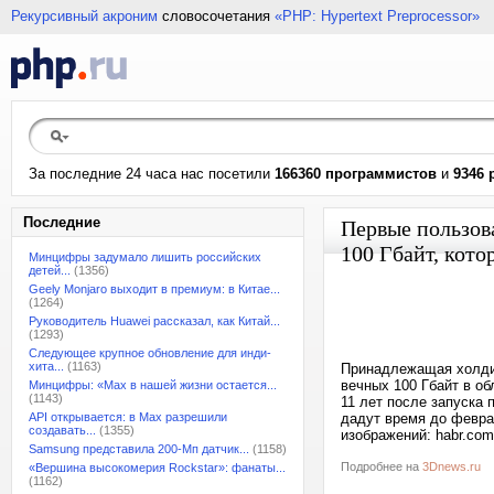
Рекурсивный акроним
словосочетания
«PHP: Hypertext Preprocessor»
За последние 24 часа нас посетили
166360 программистов
и
9346 
Последние
Первые пользов
100 Гбайт, кото
Минцифры задумало лишить российских
детей...
(1356)
Geely Monjaro выходит в премиум: в Китае...
(1264)
Руководитель Huawei рассказал, как Китай...
(1293)
Следующее крупное обновление для инди-
хита...
(1163)
Принадлежащая холдин
вечных 100 Гбайт в о
Минцифры: «Max в нашей жизни остается...
(1143)
11 лет после запуска 
API открывается: в Max разрешили
дадут время до февра
создавать...
(1355)
изображений: habr.com
Samsung представила 200-Мп датчик...
(1158)
Подробнее на
3Dnews.ru
«Вершина высокомерия Rockstar»: фанаты...
(1162)