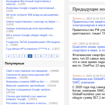
Космодром Восточный подготовили к
запуску...
(1205)
Предыдущие но
Инженеры Google создали портативный...
(1118)
SK hynix потратит $38 млрд на расширение...
(1131)
3Dnews.ru
, 2024-11-02 10:4
Правительство запрет
Unitree подготовилась к выходу на биржу —...
(1203)
электроэнергии в мес
Хакеры атаковали десятки крупнейших...
Правительство РФ утв
(1288)
криптовалют, пишет Т
ИИ в поиске Google убедил людей, что...
(1647)
Создатель TikTok разрабатывает ИИ-модель
iXBT
, 2024-11-02 08:33
с...
(1006)
Qualcomm вновь превз
Суд обязал M**a изменить F******k и...
(1307)
смартфон в мире, и он
Флагманские смартфон
<
1
2
3
4
5
6
7
8
>
весь топ-10 самых мо
что в свое время лиде
Популярные
месте. OnePlus 13 пр
США стали главным поставщиком...
(40988)
Character.AI запустила короткие ИИ-
3Dnews.ru
, 2024-11-02 07:1
сериалы...
(40296)
Американская GlobalFo
Инженеры уложили HBM на бок —...
(39928)
SMIC компании
Морские сражения, крупнейшая...
(34119)
С 2020 года под санк
Тысячи сотрудников Google требуют...
Китае, компания SMIC
(29730)
GlobalFoundries уже п
Chrome для Android стал заметно
общую сумму $17,1 млн
плавнее: Google...
(23931)
Россияне стали звонить и писать...
(22652)