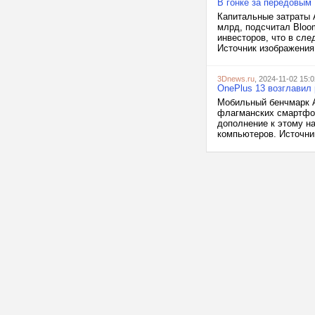
В гонке за передовым 
Капитальные затраты A
млрд, подсчитал Bloo
инвесторов, что в сл
Источник изображения: 
3Dnews.ru
, 2024-11-02 15:0
OnePlus 13 возглавил
Мобильный бенчмарк A
флагманских смартфоно
дополнение к этому н
компьютеров. Источни