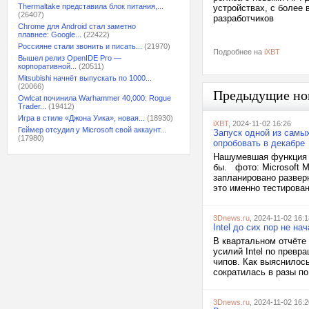
Thermaltake представила блок питания,...
устройствах, с более
(26407)
разработчиков
Chrome для Android стал заметно
плавнее: Google...
(22422)
Россияне стали звонить и писать...
(21970)
Подробнее на
iXBT
Вышел релиз OpenIDE Pro —
корпоративной...
(20511)
Mitsubishi начнёт выпускать по 1000...
(20066)
Предыдущие но
Owlcat починила Warhammer 40,000: Rogue
Trader...
(19412)
Игра в стиле «Джона Уика», новая...
(18930)
iXBT
, 2024-11-02 16:26
Геймер отсудил у Microsoft свой аккаунт...
Запуск одной из самы
(17980)
опробовать в декабре
Нашумевшая функция R
бы. фото: Microsoft M
запланировано разверн
это именно тестирован
3Dnews.ru
, 2024-11-02 16:1
Intel до сих пор не н
В квартальном отчёте
усилий Intel по превр
чипов. Как выяснилось
сократилась в разы по
3Dnews.ru
, 2024-11-02 16:2