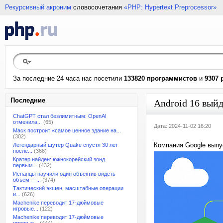
Рекурсивный акроним
словосочетания
«PHP: Hypertext Preprocessor»
За последние 24 часа нас посетили
133820 программистов
и
9307 
Последние
Android 16 вый
ChatGPT стал безлимитным: OpenAI
отменила...
(65)
Дата: 2024-11-02 16:20
Маск построит «самое ценное здание на...
(302)
Компания Google выпу
Легендарный шутер Quake спустя 30 лет
после...
(366)
Кратер найден: южнокорейский зонд
первым...
(432)
Испанцы научили один объектив видеть
объём —...
(374)
Тактический экшен, масштабные операции
и...
(626)
Machenike переводит 17-дюймовые
игровые...
(122)
Machenike переводит 17-дюймовые