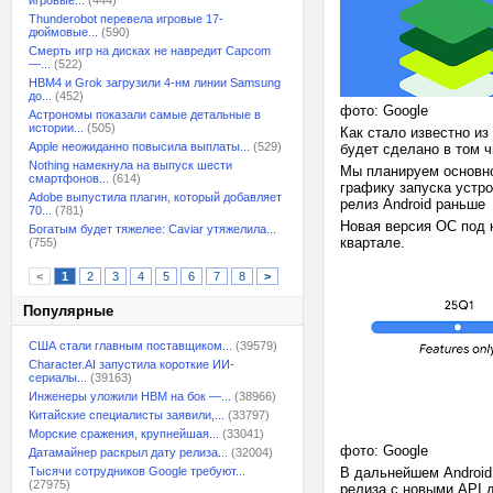
игровые...
(444)
Thunderobot перевела игровые 17-
дюймовые...
(590)
Смерть игр на дисках не навредит Capcom
—...
(522)
HBM4 и Grok загрузили 4-нм линии Samsung
до...
(452)
фото: Google
Астрономы показали самые детальные в
истории...
(505)
Как стало известно из
Apple неожиданно повысила выплаты...
(529)
будет сделано в том 
Nothing намекнула на выпуск шести
Мы планируем основной
смартфонов...
(614)
графику запуска устр
Adobe выпустила плагин, который добавляет
релиз Android раньше
70...
(781)
Новая версия ОС под 
Богатым будет тяжелее: Caviar утяжелила...
квартале.
(755)
<
1
2
3
4
5
6
7
8
>
Популярные
США стали главным поставщиком...
(39579)
Character.AI запустила короткие ИИ-
сериалы...
(39163)
Инженеры уложили HBM на бок —...
(38966)
Китайские специалисты заявили,...
(33797)
Морские сражения, крупнейшая...
(33041)
фото: Google
Датамайнер раскрыл дату релиза...
(32004)
Тысячи сотрудников Google требуют...
В дальнейшем Android
(27975)
релиза с новыми API 