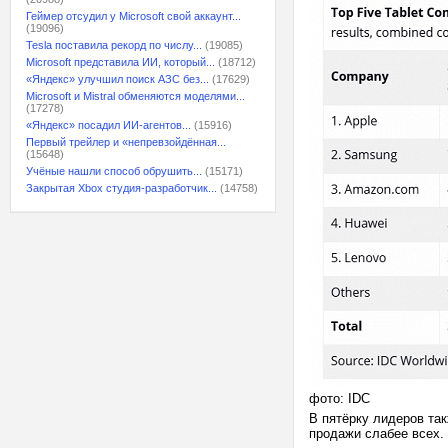
Геймер отсудил у Microsoft свой аккаунт...
(19096)
Tesla поставила рекорд по числу...
(19085)
Microsoft представила ИИ, который...
(18712)
«Яндекс» улучшил поиск АЗС без...
(17629)
Microsoft и Mistral обменяются моделями...
(17278)
«Яндекс» посадил ИИ-агентов...
(15916)
Первый трейлер и «непревзойдённая...
(15648)
Учёные нашли способ обрушить...
(15171)
Закрытая Xbox студия-разработчик...
(14758)
фото: IDC
В пятёрку лидеров так
продажи слабее всех.