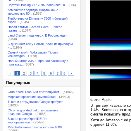
UI...
(1564)
Чертежи Boeing 737 и 787 появились в...
(906)
Компактная зарядка-«карточка» с
мощностью 80...
(1588)
Турбо-версия Dimensity 7500 и большой
экран...
(1545)
Новая статья: Corsair Cove — лихая
гавань....
(1377)
Land Cruiser, подвинься. В Россию едет...
(1460)
С дизайном как у Ferrari, полным приводом
и...
(1164)
Самый «злой» Volkswagen Tiguan:
Volkswagen...
(1178)
Новый Airbus A350F прошел важнейшую
проверку...
(1067)
<
1
2
3
4
5
6
7
8
>
Популярные
США стали главным поставщиком...
(41666)
Морские сражения, крупнейшая...
(34803)
фото: Apple
Тысячи сотрудников Google требуют...
В третьем квартале ко
(31033)
1,4%. Samsung на вто
Chrome для Android стал заметно
плавнее: Google...
(24883)
смогла повысить прода
Вышел релиз OpenIDE Pro —
Хотя до Amazon с её р
корпоративной...
(21497)
с долей 11,6%.
Mitsubishi начнёт выпускать по 1000...
(20988)