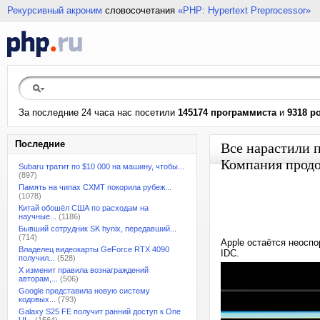
Рекурсивный акроним
словосочетания
«PHP: Hypertext Preprocessor»
За последние 24 часа нас посетили
145174 программиста
и
9318 р
Последние
Все нарастили п
Компания продо
Subaru тратит по $10 000 на машину, чтобы...
(897)
Память на чипах CXMT покорила рубеж...
(1078)
Китай обошёл США по расходам на
научные...
(1186)
Бывший сотрудник SK hynix, передавший...
(714)
Apple остаётся неосп
Владелец видеокарты GeForce RTX 4090
IDC.
получил...
(528)
X изменит правила вознаграждений
авторам,...
(506)
Google представила новую систему
кодовых...
(793)
Galaxy S25 FE получит ранний доступ к One