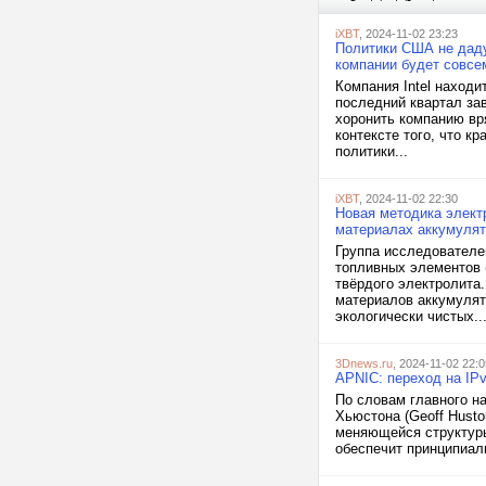
iXBT
, 2024-11-02 23:23
Политики США не даду
компании будет совсе
Компания Intel наход
последний квартал за
хоронить компанию вря
контексте того, что к
политики...
iXBT
, 2024-11-02 22:30
Новая методика элект
материалах аккумуля
Группа исследователе
топливных элементов 
твёрдого электролита
материалов аккумулят
экологически чистых..
3Dnews.ru
, 2024-11-02 22:0
APNIC: переход на IPv
По словам главного на
Хьюстона (Geoff Husto
меняющейся структуры 
обеспечит принципиал