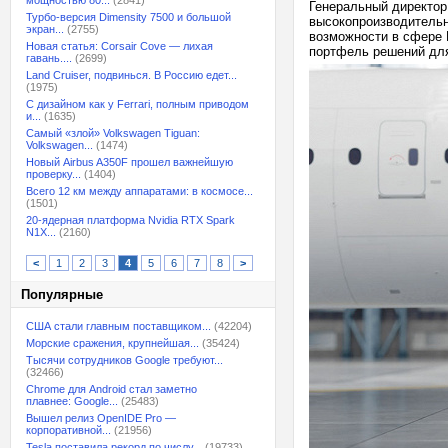
мощностью 80...
(2841)
Генеральный директор
Турбо-версия Dimensity 7500 и большой
высокопроизводительн
экран...
(2755)
возможности в сфере 
Новая статья: Corsair Cove — лихая
портфель решений для
гавань....
(2699)
Land Cruiser, подвинься. В Россию едет...
(1975)
С дизайном как у Ferrari, полным приводом
и...
(1635)
Самый «злой» Volkswagen Tiguan:
Volkswagen...
(1474)
Новый Airbus A350F прошел важнейшую
проверку...
(1404)
Всего 12 км между аппаратами: в космосе...
(1501)
20-ядерная платформа Nvidia RTX Spark
N1X...
(2160)
<
1
2
3
4
5
6
7
8
>
Популярные
США стали главным поставщиком...
(42204)
Морские сражения, крупнейшая...
(35424)
Тысячи сотрудников Google требуют...
(32466)
Chrome для Android стал заметно
плавнее: Google...
(25483)
Вышел релиз OpenIDE Pro —
корпоративной...
(21956)
Tesla поставила рекорд по числу...
(19733)