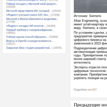
Геймер отсудил у Microsoft свой аккаунт...
(19433)
Microsoft представила ИИ, который...
(19181)
«Яндекс» улучшил поиск АЗС без...
(17935)
Источник: Siemens
Microsoft и Mistral обменяются моделями...
Altair Engineering, о
(17709)
имеет штаб-квартиру 
«Яндекс» посадил ИИ-агентов...
(16284)
миру. Siemens, в свою
Первый трейлер и «непревзойдённая...
По условиям сделки, а
(16051)
предприятия примерно
Учёные нашли способ обрушить...
(15484)
цифрового бизнеса на
Власть в OpenAI сосредотачивается...
заявленной в 2023 фи
(15017)
Закрытая Xbox студия-разработчик...
(14970)
Подразделение цифро
автоматизации промыш
годы. Приобретение по
более широкий спектр
интеллекта.
Эксперты отрасли пол
цифровые технологии 
компании. Приобретени
укрепить позиции на р
Подробнее на
iXBT
Предыдущие но