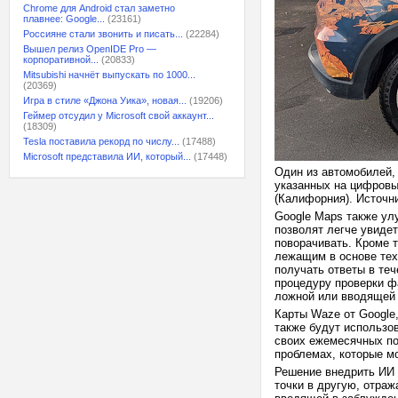
Chrome для Android стал заметно
плавнее: Google...
(23161)
Россияне стали звонить и писать...
(22284)
Вышел релиз OpenIDE Pro —
корпоративной...
(20833)
Mitsubishi начнёт выпускать по 1000...
(20369)
Игра в стиле «Джона Уика», новая...
(19206)
Геймер отсудил у Microsoft свой аккаунт...
(18309)
Tesla поставила рекорд по числу...
(17488)
Microsoft представила ИИ, который...
(17448)
Один из автомобилей,
указанных на цифровых
(Калифорния). Источник
Google Maps также ул
позволят легче увидет
поворачивать. Кроме 
лежащим в основе тех
получать ответы в теч
процедуру проверки ф
ложной или вводящей
Карты Waze от Google
также будут использо
своих ежемесячных по
проблемах, которые мо
Решение внедрить ИИ 
точки в другую, отра