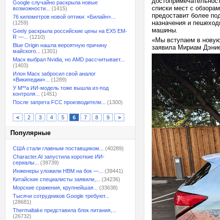
достопримечательност
Google случайно раскрыла новые
списки мест с обзорам
возможности...
(1415)
предоставит более по
76 километров новой оптики: «Билайн»...
назначения и пешеход
(1259)
машины.
Geely раскрыла российские цены на EX5 EM-
R —...
(1210)
«Мы вступаем в новую
Blue Origin нашла вероятную причину
заявила Мириам Дэние
майского...
(1301)
Маск выбрал Nvidia, но AMD рассчитывает...
(1403)
Илон Маск забросил свой аналог
«Википедии»...
(1289)
У M**a ИИ-модель тоже вышла из-под
контроля...
(1451)
После запрета FCC производители...
(1300)
<
2
3
4
5
6
7
8
9
>
Популярные
США стали главным поставщиком...
(40289)
Character.AI запустила короткие ИИ-
сериалы...
(39739)
Инженеры уложили HBM на бок —...
(39441)
Китайские специалисты заявили,...
(34236)
Морские сражения, крупнейшая...
(33638)
Тысячи сотрудников Google требуют...
(28681)
Thermaltake представила блок питания,...
(26732)