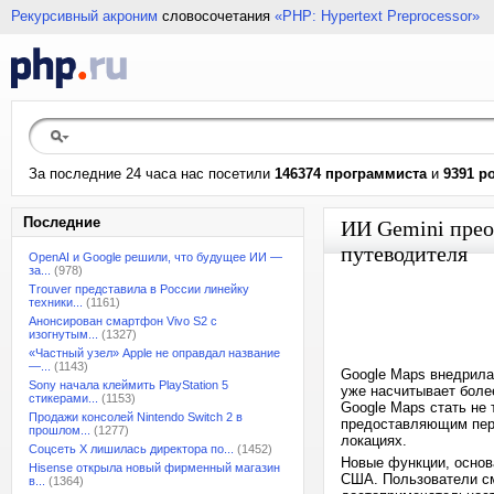
Рекурсивный акроним
словосочетания
«PHP: Hypertext Preprocessor»
За последние 24 часа нас посетили
146374 программиста
и
9391 р
Последние
ИИ Gemini прео
путеводителя
OpenAI и Google решили, что будущее ИИ —
за...
(978)
Trouver представила в России линейку
техники...
(1161)
Анонсирован смартфон Vivo S2 с
изогнутым...
(1327)
«Частный узел» Apple не оправдал название
—...
(1143)
Google Maps внедрила
Sony начала клеймить PlayStation 5
уже насчитывает боле
стикерами...
(1153)
Google Maps стать не
Продажи консолей Nintendo Switch 2 в
предоставляющим перс
прошлом...
(1277)
локациях.
Соцсеть X лишилась директора по...
(1452)
Новые функции, основ
Hisense открыла новый фирменный магазин
США. Пользователи см
в...
(1364)