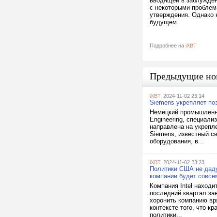
вводящей в заблужден
с некоторыми проблема
утверждения. Однако 
будущем.
Подробнее на
iXBT
Предыдущие но
iXBT
, 2024-11-02 23:14
Siemens укрепляет поз
Немецкий промышленны
Engineering, специал
направлена на укрепл
Siemens, известный с
оборудования, в...
iXBT
, 2024-11-02 23:23
Политики США не даду
компании будет совсе
Компания Intel наход
последний квартал за
хоронить компанию вря
контексте того, что к
политики...