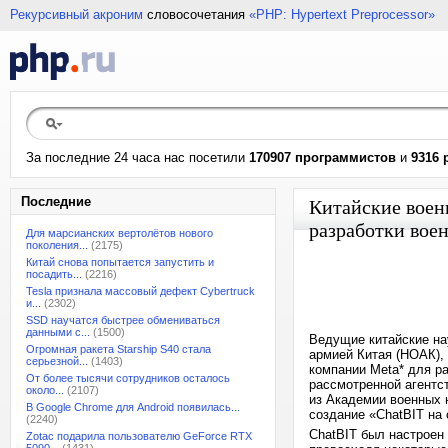
Рекурсивный акроним
словосочетания
«PHP: Hypertext Preprocessor»
За последние 24 часа нас посетили
170907 программистов
и
9316 
Последние
Китайские воен
разработки вое
Для марсианских вертолётов нового
поколения...
(2175)
Китай снова попытается запустить и
посадить...
(2216)
Tesla признала массовый дефект Cybertruck
и...
(2302)
SSD научатся быстрее обмениваться
данными с...
(1500)
Ведущие китайские на
Огромная ракета Starship S40 стала
армией Китая (НОАК),
серьезной...
(1403)
компании Meta* для ра
От более тысячи сотрудников осталось
рассмотренной агентст
около...
(2107)
из Академии военных 
В Google Chrome для Android появилась...
создание «ChatBIT на 
(2240)
ChatBIT был настроен 
Zotac подарила пользователю GeForce RTX