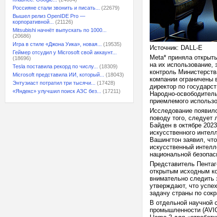
Россияне стали звонить и писать...
(22679)
Вышел релиз OpenIDE Pro —
корпоративной...
(21126)
Mitsubishi начнёт выпускать по 1000...
(20686)
Игра в стиле «Джона Уика», новая...
(19535)
Источник: DALL-E
Геймер отсудил у Microsoft свой аккаунт...
Meta* приняла открыт
(18696)
на их использование,
Tesla поставила рекорд по числу...
(18309)
контроль Министерств
Microsoft представила ИИ, который...
(18043)
компании ограничены 
Энтузиаст потратил три тысячи...
(17428)
директор по государс
«Яндекс» улучшил поиск АЗС без...
(17211)
Народно-освободитель
приемлемого использо
Исследование появило
поводу того, следует
Байден в октябре 2023
искусственного интел
Вашингтон заявил, чт
искусственный интелле
национальной безопас
Представитель Пентаг
открытым исходным ко
внимательно следить 
утверждают, что успех
задачу страны по сок
В отдельной научной 
промышленности (AVIC