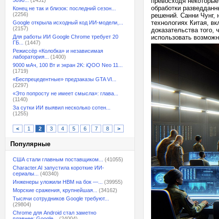
5090...
(1431)
превосходя некоторые
обработки разведданн
Конец не так и близок: последний сезон...
(2256)
решений. Санни Чунг,
технологиях Китая, в
Google открыла исходный код ИИ-модели,...
(2157)
доказательства того,
Для работы ИИ Google Chrome требует 20
использовать возможн
ГБ...
(1447)
Режиссёр «Колобка» и независимая
лаборатория...
(1400)
9000 мАч, 100 Вт и экран 2K: iQOO Neo 11...
(1719)
«Беспрецедентные» предзаказы GTA VI...
(2297)
«Это попросту не имеет смысла»: глава...
(1140)
За сутки ИИ выявил несколько сотен...
(1255)
<
1
2
3
4
5
6
7
8
>
Популярные
США стали главным поставщиком...
(41055)
Character.AI запустила короткие ИИ-
сериалы...
(40340)
Инженеры уложили HBM на бок —...
(39955)
Морские сражения, крупнейшая...
(34162)
Тысячи сотрудников Google требуют...
(29804)
Chrome для Android стал заметно
плавнее: Google...
(24004)