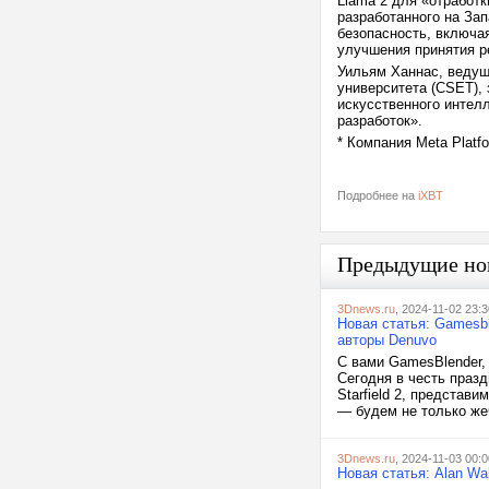
Llama 2 для «отработ
разработанного на За
безопасность, включа
улучшения принятия р
Уильям Ханнас, ведущ
университета (CSET),
искусственного интел
разработок».
* Компания Meta Platf
Подробнее на
iXBT
Предыдущие но
3Dnews.ru
, 2024-11-02 23:3
Новая статья: Gamesbl
авторы Denuvo
С вами GamesBlender,
Сегодня в честь праз
Starfield 2, представ
— будем не только жеч
3Dnews.ru
, 2024-11-03 00:0
Новая статья: Alan Wa