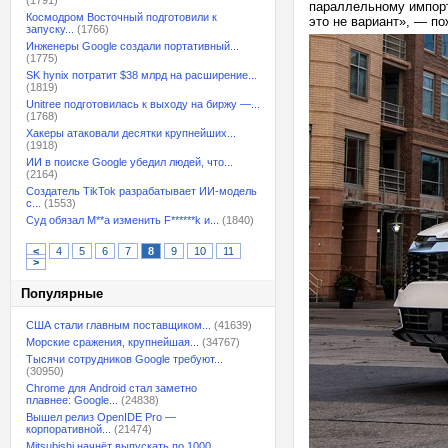
(1791)
параллельному импорту
Космодром Восточный подготовили к
это не вариант», — п
запуску...
(1766)
Инженеры Google создали портативный...
(1775)
SK hynix потратит $38 млрд на расширение...
(1819)
Unitree подготовилась к выходу на биржу —...
(1768)
Хакеры атаковали десятки крупнейших...
(1918)
ИИ в поиске Google убедил людей, что...
(2164)
Создатель TikTok разрабатывает ИИ-модель
с...
(1553)
Суд обязал M**a изменить F******k и...
(1840)
<
4
5
6
7
8
9
10
11
>
Популярные
США стали главным поставщиком...
(41639)
Морские сражения, крупнейшая...
(34767)
Тысячи сотрудников Google требуют...
(30950)
Chrome для Android стал заметно
плавнее: Google...
(24838)
Вышел релиз OpenIDE Pro —
корпоративной...
(21474)
Mitsubishi начнёт выпускать по 1000...