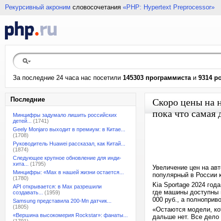
Рекурсивный акроним
словосочетания
«PHP: Hypertext Preprocessor»
За последние 24 часа нас посетили
145303 программиста
и
9314 р
Последние
Скоро цены на н
пока что самая 
Минцифры задумало лишить российских
детей...
(1741)
Geely Monjaro выходит в премиум: в Китае...
(1708)
Руководитель Huawei рассказал, как Китай...
(1874)
Следующее крупное обновление для инди-
хита...
(1795)
Увеличение цен на авт
Минцифры: «Max в нашей жизни остается...
популярный в России к
(1780)
Kia Sportage 2024 го
API открывается: в Max разрешили
где машины доступны 
создавать...
(1959)
000 руб., а полноприв
Samsung представила 200-Мп датчик...
(1805)
«Остаются модели, ко
«Вершина высокомерия Rockstar»: фанаты...
дальше нет. Все дело 