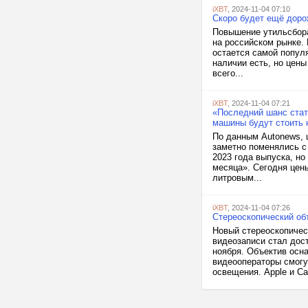
iXBT
, 2024-11-04 07:10
Скоро будет ещё доро
Повышение утильсбора
на российском рынке. 
остается самой попул
наличии есть, но цен
всего...
iXBT
, 2024-11-04 07:21
«Последний шанс стать
машины будут стоить 
По данным Autonews, ц
заметно поменялись с
2023 года выпуска, но
месяца». Сегодня цены
литровым...
iXBT
, 2024-11-04 07:26
Стереоскопический об
Новый стереоскопиче
видеозаписи стал дос
ноября. Объектив осн
видеооператоры смогу
освещения. Apple и Ca