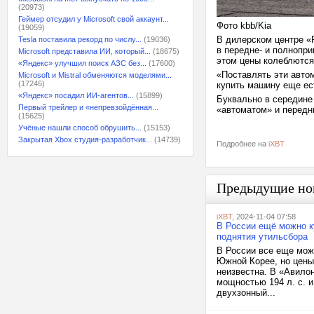
(20973)
Геймер отсудил у Microsoft свой аккаунт...
Фото kbb/Kia
(19059)
В дилерском центре «
Tesla поставила рекорд по числу...
(19036)
в передне- и полнопр
Microsoft представила ИИ, который...
(18675)
этом цены колеблются 
«Яндекс» улучшил поиск АЗС без...
(17600)
«Поставлять эти авто
Microsoft и Mistral обменяются моделями...
(17246)
купить машину еще ес
«Яндекс» посадил ИИ-агентов...
(15899)
Буквально в середине
Первый трейлер и «непревзойдённая...
«автоматом» и передн
(15625)
Учёные нашли способ обрушить...
(15153)
Закрытая Xbox студия-разработчик...
(14739)
Подробнее на
iXBT
Предыдущие но
iXBT
, 2024-11-04 07:58
В России ещё можно ку
поднятия утильсбора
В России все еще мож
Южной Корее, но цены
неизвестна. В «Авило
мощностью 194 л. с. и
двухзонный...