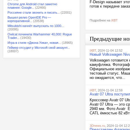
F-Design называет эт
Chrome для Android стал заметно
готов к передаче заказ
плавнее: Google...
(22466)
Россияне стали звонить и писать...
(22001)
Вышел релиз OpenIDE Pro —
Подробнее на
iXBT
корпоративной...
(20538)
Mitsubishi начнёт выпускать по 1000...
(20095)
Owlcat починила Warhammer 40,000: Rogue
Предыдущие но
Trader...
(19430)
Игра в стиле «Джона Уика», новая...
(18965)
Геймер отсудил у Microsoft свой аккаунт...
iXBT
, 2024-11-04 12:52
(18007)
Новый Volkswagen Niv
Volkswagen готовится 
камуфляжа. Фотограф
Официальное изображе
тестовый статус. Маш
но ожидается, что...
iXBT
, 2024-11-04 12:59
Avatr 07 Ultra поступи
Кроссовер Avatr 07 Ul
Avatr 07 Ultra — это 
2940 мм. Фото Avatr 
CATL ёмкостью 82 кВт·
3Dnews.ru
, 2024-11-04 12:2
Представлен флагман R