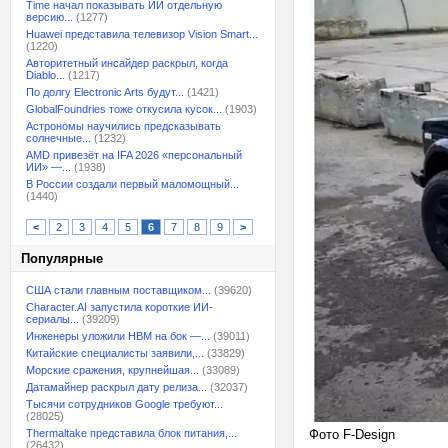
Time начал показывать ИИ отдельную
версию...
(1277)
Huawei представила телевизор Vision Smart...
(1220)
Авторитетный инсайдер раскрыл, когда
Diablo...
(1217)
По долгу Electronic Arts будут...
(1421)
GlobalFoundries тоже откусила кусок...
(1903)
Астрономы научились предсказывать
солнечные...
(1232)
AMD привезёт на IFA 2026 «персональный
ИИ» —...
(1938)
В России создали первый маломощный...
(1440)
<
2
3
4
5
6
7
8
9
>
Популярные
США стали главным поставщиком...
(39620)
Character.AI запустила короткие ИИ-
сериалы...
(39209)
Инженеры уложили HBM на бок —...
(39011)
Китайские специалисты заявили,...
(33829)
Морские сражения, крупнейшая...
(33089)
Датамайнер раскрыл дату релиза...
(32037)
Тысячи сотрудников Google требуют...
(28025)
Thermaltake представила блок питания,...
Фото F-Design
(26432)