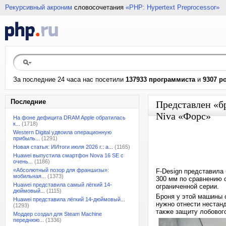
Рекурсивный акроним
словосочетания
«PHP: Hypertext Preprocessor»
За последние 24 часа нас посетили
137933 программиста
и
9307 р
Последние
Представлен «б
Niva «Форс»
На фоне дефицита DRAM Apple обратилась
к...
(1718)
Western Digital удвоила операционную
прибыль...
(1291)
Новая статья: ИИтоги июля 2026 г.: а...
(1165)
Huawei выпустила смартфон Nova 16 SE с
очень...
(1186)
«Абсолютный позор для франшизы»:
F-Design представила
мобильная...
(1373)
300 мм по сравнению 
Huawei представила самый лёгкий 14-
ограниченной серии.
дюймовый...
(1115)
Броня у этой машины 
Huawei представила лёгкий 14-дюймовый...
нужно отнести нестанд
(1293)
также защиту лобового
Моддер создал для Steam Machine
переднюю...
(1336)