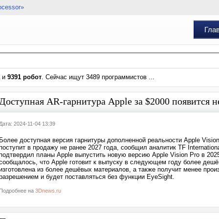
ocessor»
Гла
и
9391 робот
. Сейчас ищут 3489 программистов ...
Доступная AR-гарнитура Apple за $2000 появится не
Дата: 2024-11-04 13:39
Более доступная версия гарнитуры дополненной реальности Apple Visio
поступит в продажу не ранее 2027 года, сообщил аналитик TF Internationa
подтвердил планы Apple выпустить новую версию Apple Vision Pro в 2025
сообщалось, что Apple готовит к выпуску в следующем году более дешёв
изготовлена из более дешёвых материалов, а также получит менее прои
разрешением и будет поставляться без функции EyeSight.
Подробнее на
3Dnews.ru