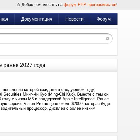
Добро пожаловать на
форум PHP программистов
!
вная
Документация
Новости
Форум
 ранее 2027 года
n, появления которой ожидали в следующем году,
l Securities Минг-Чи Куо (Ming-Chi Kuo). Вместе с тем он
 году с чипом M5 и поддержкой Apple Intelligence. Ранее
ую версию Vision Pro по цене около $2000, которая будет
зводительный процессор, дисплеи с более низким