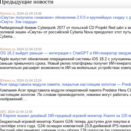
Предыдущие новости
3Dnews.ru
, 2024-11-04 13:46
«Смута» получила «знаковое» обновление 2.0.0 и крупнейшую скидку с р
«Смута: Зов сердца»
Амбициозный боевик Cyberpunk 2077 от польской CD Projekt Red шёл к ве
ролевой экшен «Смута» от российской Cyberia Nova преодолел этот путь
Cyberia...
3Dnews.ru
, 2024-11-04 13:03
iOS 18.2 выйдет раньше — интеграция с ChatGPT и ИИ-генератор эмодзи 
Apple выпустит обновление операционной системы iOS 18.2 с улучшенным
раньше привычного срока. Новый релиз платформы получит ИИ-генерато
значительно расширят возможности ИИ на мобильных устройствах компан
3Dnews.ru
, 2024-11-04 13:24
Acer представила модули памяти, покрытые настоящим золотом — Predat
Компания Acer представила модули оперативной памяти Predator Hera C
настоящим золотом. По словам производителя, новинки могут работать 
изображений:...
iXBT
, 2024-11-04 12:35
В Европе вышел дешёвый 180-герцевый игровой монитор Xiaomi за 120 е
Бюджетный игровой монитор Xiaomi G24i теперь доступен для покупки в
сентябре этого года. G24i оснащен компактной 23,8-дюймовой IPS-панель
Дисплей обеспечивает широкие углы обзора 178 градусов (по горизонтал