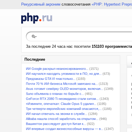
Рекурсивный акроним
словосочетания
«PHP: Hypertext Prepr
За последние 24 часа нас посетили
151103 программиста
Последние
ИИ Google раскрыл неанонсированного...
(1571)
ИИ научился находить уязвимости в ПО, но для...
(673)
Предзаказы GTA VI «настолько...
(1193)
Почти 70 % ИИ-бизнеса Microsoft завязано на...
(1313)
Asus готовит семёрку OLED-мониторов, включая...
(1349)
Suno объявила о планах по борьбе с...
(481)
GeForce RTX 2080 Ti неожиданно стали хитом...
(1343)
«Извините, опечатка»: Claude Opus 5 удалил...
(1195)
Три четверти европейских компаний опасаются,...
(1166)
ИИ начал отвечать на звонки в службе...
(1284)
Alibaba нашла способ заработать на открытом...
(946)
Вашингтон расследует доступ Китая к...
(922)
ИИ впервые создал жизнеспособные вирусы — в...
(1347)