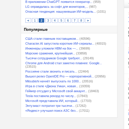
В приложении ChatGPT появится генератор...
(959)
LG оправдалась за софт для мониторов,...
(987)
Опасная тенденция: нашумевшая ИИ-модель...
(1031)
<
1
2
3
4
5
6
7
8
>
Популярные
США стали главным поставщиком...
(40596)
Character.AI запустила короткие ИИ-сериалы...
(40015)
Инженеры уложили HBM на бок —...
(39699)
Морские сражения, крупнейшая...
(33858)
Тысячи сотрудников Google требуют...
(29149)
Chrome для Android стал заметно плавнее: Google...
(23515)
Россияне стали звонить и писать...
(22464)
Вышел релиз OpenIDE Pro — корпоративной...
(20956)
Mitsubishi начнёт выпускать по 1000...
(20516)
Игра в стиле «Джона Уика», новая...
(19359)
Геймер отсудил у Microsoft свой аккаунт...
(18463)
Tesla поставила рекорд по числу...
(17843)
Microsoft представила ИИ, который...
(17703)
Энтузиаст потратил три тысячи...
(17262)
«Яндекс» улучшил поиск АЗС без...
(17011)