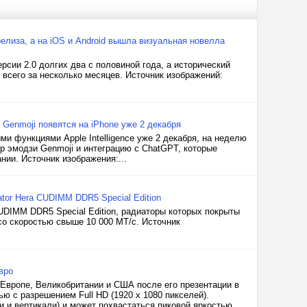
елиза, а на iOS и Android вышла визуальная новелла
рсии 2.0 долгих два с половиной года, а исторический
 всего за несколько месяцев. Источник изображений:
Genmoji появятся на iPhone уже 2 декабря
и функциями Apple Intelligence уже 2 декабря, на неделю
р эмодзи Genmoji и интеграцию с ChatGPT, которые
ии. Источник изображения:...
or Hera CUDIMM DDR5 Special Edition
UDIMM DDR5 Special Edition, радиаторы которых покрыты
со скоростью свыше 10 000 МТ/с. Источник
вро
 Европе, Великобритании и США после его презентации в
ю с разрешением Full HD (1920 х 1080 пикселей).
и и вертикали) и может похвастаться пиковой яркостью