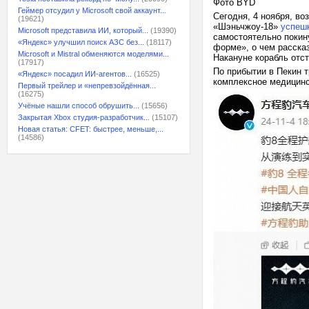
Фото BYD
Геймер отсудил у Microsoft свой аккаунт...
Сегодня, 4 ноября, в
(19621)
«Шэньчжоу-18»
успеш
Microsoft представила ИИ, который...
(19390)
самостоятельно покин
«Яндекс» улучшил поиск АЗС без...
(18117)
форме», о чем расска
Microsoft и Mistral обменяются моделями...
Накануне корабль отст
(17917)
По прибытии в Пекин т
«Яндекс» посадил ИИ-агентов...
(16525)
комплексное медицинск
Первый трейлер и «непревзойдённая...
(16275)
Учёные нашли способ обрушить...
(15656)
Закрытая Xbox студия-разработчик...
(15107)
Новая статья: CFET: быстрее, меньше,...
(14586)