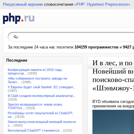
Рекурсивный акроним
словосочетания
«PHP: Hypertext Preprocessor»
За последние 24 часа нас посетили
104159 программистов
и
9427 
Последние
И в лес, и по
Новейший вн
Конфигурация памяти из 2015 года,
процессор...
(2930)
поисково-сп
«Мы собираемся построить заводы на
Луне»....
(2486)
«Шэньчжоу-
У Европы будет свой Starlink: ЕС утвердил...
(3387)
В США создали молекулярный анализатор...
(3116)
BYD объявила сегодня
Spectre возвращается: новая атака
приземления на внедо
TONTOU...
(3318)
Ретейлеры хотят покупателей из ChatGPT,
но...
(3518)
Xiaomi выпустила мощный моющий пылесос
с...
(3064)
Бесплатный ChatGPT становится...
(2225)