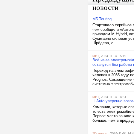
новости
M5 Touring
Стартовало серийное 
чем сообщили «Автоно
приводом M Hybrid, к
Суммарно силовая уст
Шрёдера, с...
iXBT
, 2024-11-04 15:19
Всё из-за электромоб
останутся без работы 
Переход на электрифи
человек к 2035 году п
Prognos. Сокращение 
системы» электромоби
iXBT
, 2024-11-04 14:51
Li Auto уверенно возг
Компании, которые сп
то есть электромобиле
Первое место заняла к
больше, чем в предыду
3Dnews.ru
, 2024-11-04 14:4