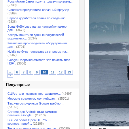
Российские банки получат доступ ко всем...
(2749)
Cloudflare представила облачный браузер...
(3569)
Европа доработала планы по созданию...
(2838)
Зонд NASA Lucy начал настройку камер
для...
(3672)
Хакеры похитили данные покупателей
модульных...
(2834)
Китайские производители оборудования
для...
(3701)
Nvidia не будет успевать за спросом на...
(3507)
Google DeepMind считает, что память типа
HBF...
(3656)
<
6
7
8
9
10
11
12
13
>
Популярные
США стали главным поставщиком...
(42496)
Морские сражения, крупнейшая...
(35701)
Тысячи сотрудников Google требуют...
(33162)
Chrome для Android стал заметно
плавнее: Google...
(25813)
Вышел релиз OpenIDE Pro —
корпоративной...
(22198)
Tesla поставила рекорд по числу...
(20090)