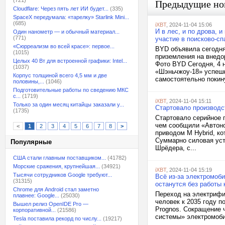
(721)
Предыдущие но
Cloudflare: Через пять лет ИИ будет...
(335)
SpaceX передумала: «тарелку» Starlink Mini...
(685)
iXBT
, 2024-11-04 15:06
И в лес, и по дрова, 
Один нанометр — и обычный материал...
(771)
участие в поисково-с
«Сюрреализм во всей красе»: первое...
BYD объявила сегодня
(1015)
приземления на внедо
Целых 40 Вт для встроенной графики: Intel...
Фото BYD Сегодня, 4 
(1037)
«Шэньчжоу-18» успешн
Корпус толщиной всего 4,5 мм и две
самостоятельно покину
половины,...
(1046)
Подготовительные работы по сведению МКС
с...
(1719)
iXBT
, 2024-11-04 15:11
Только за один месяц китайцы заказали у...
Стартовало производс
(1735)
Стартовало серийное 
чем сообщили «Автоно
<
1
2
3
4
5
6
7
8
>
приводом M Hybrid, к
Суммарно силовая уст
Популярные
Шрёдера, с...
США стали главным поставщиком...
(41782)
Морские сражения, крупнейшая...
(34921)
iXBT
, 2024-11-04 15:19
Тысячи сотрудников Google требуют...
Всё из-за электромоб
(31315)
останутся без работы 
Chrome для Android стал заметно
Переход на электрифи
плавнее: Google...
(25030)
человек к 2035 году п
Вышел релиз OpenIDE Pro —
Prognos. Сокращение 
корпоративной...
(21586)
системы» электромоби
Tesla поставила рекорд по числу...
(19217)