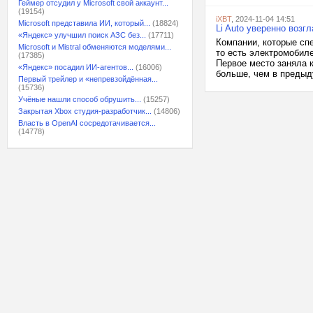
Геймер отсудил у Microsoft свой аккаунт...
(19154)
iXBT
, 2024-11-04 14:51
Microsoft представила ИИ, который...
(18824)
Li Auto уверенно возг
«Яндекс» улучшил поиск АЗС без...
(17711)
Компании, которые сп
Microsoft и Mistral обменяются моделями...
то есть электромобиле
(17385)
Первое место заняла к
«Яндекс» посадил ИИ-агентов...
(16006)
больше, чем в предыду
Первый трейлер и «непревзойдённая...
(15736)
Учёные нашли способ обрушить...
(15257)
Закрытая Xbox студия-разработчик...
(14806)
Власть в OpenAI сосредотачивается...
(14778)