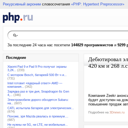
Рекурсивный акроним
словосочетания
«PHP: Hypertext Preprocessor»
За последние 24 часа нас посетили
144829 программистов
и
9299 
Последние
Дебютировал эл
420 км и 268 л.с
Xiaomi Pad 9 и Pad 9 Pro получат экраны
3,2K...
(233)
С мотором Bosch, батареей 500 Вт·ч и...
(731)
Intel готовит «ядерный ответ» AMD —
компания...
(342)
Зарядка раз в три дня, Snapdragon 6s Gen
4,...
(346)
Компания Zeekr анонси
будет доступен на до
Электромобили дорого обходятся Subaru:
на...
(607)
повышение продаж авт
CATL испытала батарею для электрических...
(674)
Подробнее на
3Dnews.ru
Похоже, зря Mazda рвалась в премиум....
(687)
Не нужны ни 5G, ни LTE, ни мобильные...