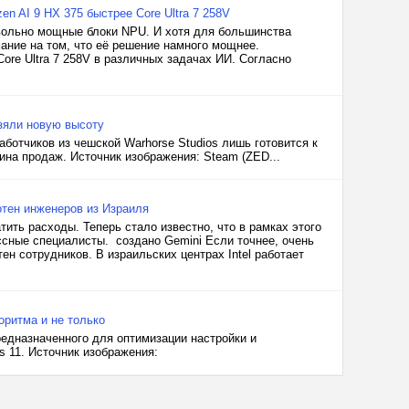
n AI 9 HX 375 быстрее Core Ultra 7 258V
овольно мощные блоки NPU. И хотя для большинства
мание на том, что её решение намного мощнее.
ore Ultra 7 258V в различных задачах ИИ. Согласно
зяли новую высоту
аботчиков из чешской Warhorse Studios лишь готовится к
ина продаж. Источник изображения: Steam (ZED...
отен инженеров из Израиля
ить расходы. Теперь стало известно, что в рамках этого
ссные специалисты. создано Gemini Если точнее, очень
ен сотрудников. В израильских центрах Intel работает
оритма и не только
едназначенного для оптимизации настройки и
 11. Источник изображения: