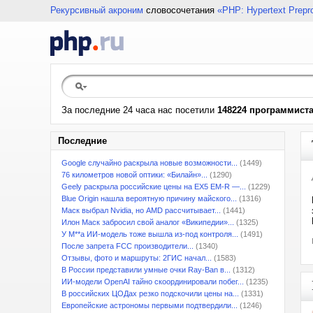
Рекурсивный акроним
словосочетания
«PHP: Hypertext Prepr
За последние 24 часа нас посетили
148224 программист
Последние
Google случайно раскрыла новые возможности...
(1449)
76 километров новой оптики: «Билайн»...
(1290)
Geely раскрыла российские цены на EX5 EM-R —...
(1229)
Blue Origin нашла вероятную причину майского...
(1316)
Маск выбрал Nvidia, но AMD рассчитывает...
(1441)
Илон Маск забросил свой аналог «Википедии»...
(1325)
У M**a ИИ-модель тоже вышла из-под контроля...
(1491)
После запрета FCC производители...
(1340)
Отзывы, фото и маршруты: 2ГИС начал...
(1583)
В России представили умные очки Ray-Ban в...
(1312)
ИИ-модели OpenAI тайно скоординировали побег...
(1235)
В российских ЦОДах резко подскочили цены на...
(1331)
Европейские астрономы первыми подтвердили...
(1246)