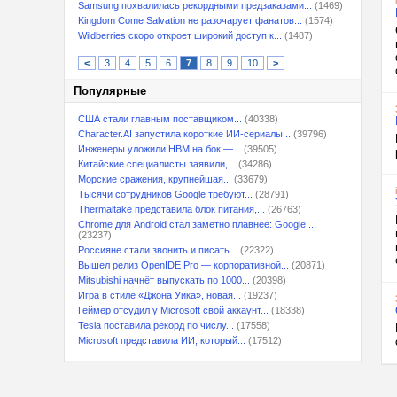
Samsung похвалилась рекордными предзаказами...
(1469)
Kingdom Come Salvation не разочарует фанатов...
(1574)
Wildberries скоро откроет широкий доступ к...
(1487)
<
3
4
5
6
7
8
9
10
>
Популярные
США стали главным поставщиком...
(40338)
Character.AI запустила короткие ИИ-сериалы...
(39796)
Инженеры уложили HBM на бок —...
(39505)
Китайские специалисты заявили,...
(34286)
Морские сражения, крупнейшая...
(33679)
Тысячи сотрудников Google требуют...
(28791)
Thermaltake представила блок питания,...
(26763)
Chrome для Android стал заметно плавнее: Google...
(23237)
Россияне стали звонить и писать...
(22322)
Вышел релиз OpenIDE Pro — корпоративной...
(20871)
Mitsubishi начнёт выпускать по 1000...
(20398)
Игра в стиле «Джона Уика», новая...
(19237)
Геймер отсудил у Microsoft свой аккаунт...
(18338)
Tesla поставила рекорд по числу...
(17558)
Microsoft представила ИИ, который...
(17512)