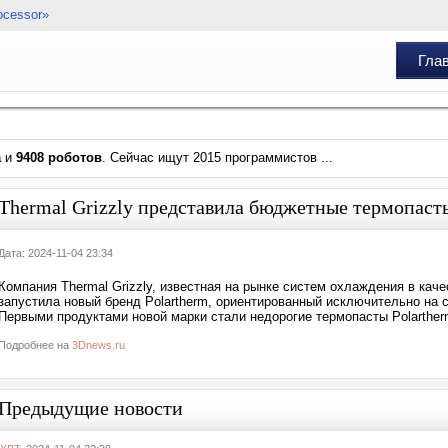
ocessor»
Гла
а
и
9408 роботов
. Сейчас ищут 2015 программистов ...
Thermal Grizzly представила бюджетные термопасты
Дата: 2024-11-04 23:34
Компания Thermal Grizzly, известная на рынке систем охлаждения в кач
запустила новый бренд Polartherm, ориентированный исключительно на
Первыми продуктами новой марки стали недорогие термопасты Polartherm
Подробнее на
3Dnews.ru
Предыдущие новости