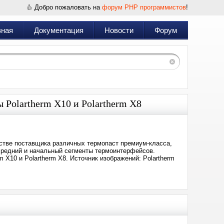
Добро пожаловать на
форум PHP программистов
!
вная
Документация
Новости
Форум
 Polartherm X10 и Polartherm X8
естве поставщика различных термопаст премиум-класса,
 средний и начальный сегменты термоинтерфейсов.
 X10 и Polartherm X8. Источник изображений: Polartherm