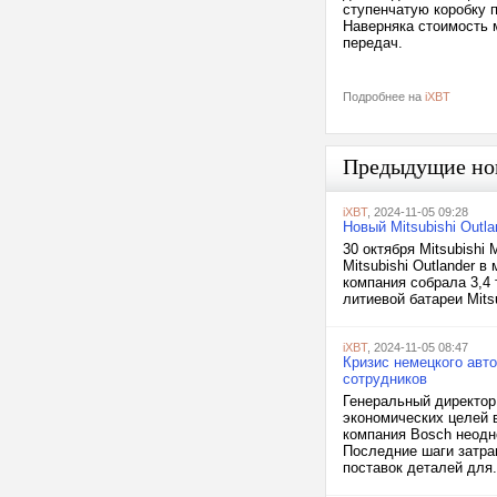
ступенчатую коробку п
Наверняка стоимость 
передач.
Подробнее на
iXBT
Предыдущие но
iXBT
, 2024-11-05 09:28
Новый Mitsubishi Out
30 октября Mitsubishi
Mitsubishi Outlander
компания собрала 3,4
литиевой батареи Mits
iXBT
, 2024-11-05 08:47
Кризис немецкого авт
сотрудников
Генеральный директор
экономических целей 
компания Bosch неодн
Последние шаги затра
поставок деталей для.