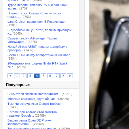
мощностью 80...
(2846)
Турбо-версия Dimensity 7500 и большой
экран...
(2759)
Новая статья: Corsair Cove — лихая
гавань....
(2703)
Land Cruiser, подвинься. В Россию едет...
(1981)
С дизайном как у Ferrari, полным приводом
и...
(1645)
Самый «злой» Volkswagen Tiguan:
Volkswagen...
(1475)
Новый Airbus A350F прошел важнейшую
проверку...
(1407)
Всего 12 км между аппаратами: в космосе...
(1504)
20-ядерная платформа Nvidia RTX Spark
N1X...
(2160)
<
1
2
3
4
5
6
7
8
>
Популярные
США стали главным поставщиком...
(42210)
Морские сражения, крупнейшая...
(35430)
Тысячи сотрудников Google требуют...
(32483)
Chrome для Android стал заметно
плавнее: Google...
(25489)
Вышел релиз OpenIDE Pro —
корпоративной...
(21960)
Tesla поставила рекорд по числу...
(19739)