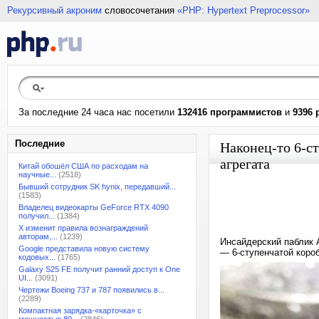
Рекурсивный акроним
словосочетания
«PHP: Hypertext Preprocessor»
За последние 24 часа нас посетили
132416 программистов
и
9396 
Последние
Наконец-то 6-ст
агрегата
Китай обошёл США по расходам на
научные...
(2518)
Бывший сотрудник SK hynix, передавший...
(1583)
Владелец видеокарты GeForce RTX 4090
получил...
(1384)
X изменит правила вознаграждений
авторам,...
(1239)
Инсайдерский паблик 
Google представила новую систему
— 6-ступенчатой коро
кодовых...
(1765)
Galaxy S25 FE получит ранний доступ к One
UI...
(3091)
Чертежи Boeing 737 и 787 появились в...
(2289)
Компактная зарядка-«карточка» с