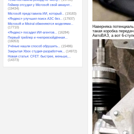
Геймер отсудил у Microsoft свой аккаунт...
(19434)
Microsoft представила ИИ, который...
(19183)
«Яндекс» улучшил поиск АЗС без...
(17937)
Microsoft и Mistral обменяются моделями...
Наверняка потенциаль
(17710)
такая коробка передач
«Яндекс» посадил ИИ-агентов...
(16284)
АвтоВАЗ, а вот 6-ступ
Первый трейлер и «непревзойдённая...
(16053)
Учёные нашли способ обрушить...
(15486)
Закрытая Xbox студия-разработчик...
(14972)
Новая статья: CFET: быстрее, меньше,...
(14373)