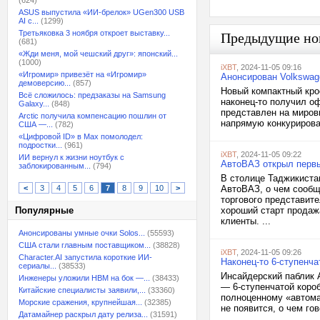
(624)
ASUS выпустила «ИИ-брелок» UGen300 USB
AI с...
(1299)
Третьяковка 3 ноября откроет выставку...
Предыдущие но
(681)
«Жди меня, мой чешский друг»: японский...
(1000)
iXBT
, 2024-11-05 09:16
«Игромир» привезёт на «Игромир»
Анонсирован Volkswag
демоверсию...
(857)
Новый компактный кро
Всё сложилось: предзаказы на Samsung
наконец-то получил о
Galaxy...
(848)
представлен на мировы
Arctic получила компенсацию пошлин от
напрямую конкурироват
США —...
(782)
«Цифровой ID» в Max помолодел:
подростки...
(961)
iXBT
, 2024-11-05 09:22
ИИ вернул к жизни ноутбук с
АвтоВАЗ открыл первы
заблокированным...
(794)
В столице Таджикиста
<
3
4
5
6
7
8
9
10
>
АвтоВАЗ, о чем сообщ
торгового представит
Популярные
хороший старт продаж
клиенты. ...
Анонсированы умные очки Solos...
(55593)
США стали главным поставщиком...
(38828)
iXBT
, 2024-11-05 09:26
Character.AI запустила короткие ИИ-
Наконец-то 6-ступенча
сериалы...
(38533)
Инсайдерский паблик 
Инженеры уложили HBM на бок —...
(38433)
— 6-ступенчатой коро
Китайские специалисты заявили,...
(33360)
полноценному «автомат
Морские сражения, крупнейшая...
(32385)
не появится, о чем го
Датамайнер раскрыл дату релиза...
(31591)