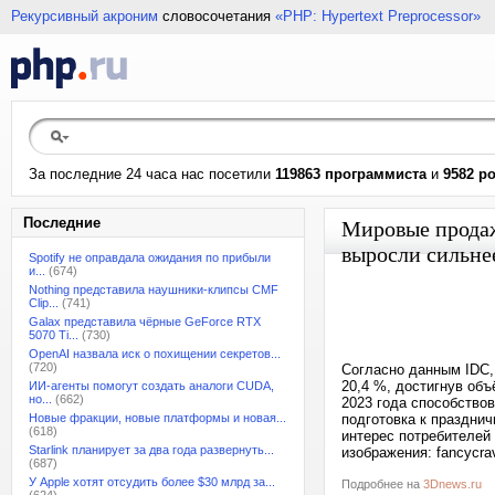
Рекурсивный акроним
словосочетания
«PHP: Hypertext Preprocessor»
За последние 24 часа нас посетили
119863 программиста
и
9582 р
Последние
Мировые продаж
выросли сильнее
Spotify не оправдала ожидания по прибыли
и...
(674)
Nothing представила наушники-клипсы CMF
Clip...
(741)
Galax представила чёрные GeForce RTX
5070 Ti...
(730)
OpenAI назвала иск о похищении секретов...
(720)
Согласно данным IDC, 
20,4 %, достигнув об
ИИ-агенты помогут создать аналоги CUDA,
но...
(662)
2023 года способство
Новые фракции, новые платформы и новая...
подготовка к празднич
(618)
интерес потребителей
Starlink планирует за два года развернуть...
изображения: fancycra
(687)
У Apple хотят отсудить более $30 млрд за...
Подробнее на
3Dnews.ru