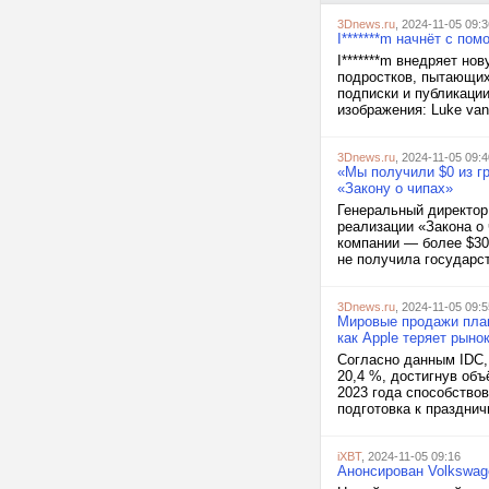
3Dnews.ru
, 2024-11-05 09:3
I*******m начнёт с п
I*******m внедряет но
подростков, пытающих
подписки и публикаци
изображения: Luke van Z
3Dnews.ru
, 2024-11-05 09:4
«Мы получили $0 из г
«Закону о чипах»
Генеральный директор 
реализации «Закона о 
компании — более $30
не получила государст
3Dnews.ru
, 2024-11-05 09:5
Мировые продажи план
как Apple теряет рыно
Согласно данным IDC, 
20,4 %, достигнув об
2023 года способство
подготовка к празднич
iXBT
, 2024-11-05 09:16
Анонсирован Volkswag