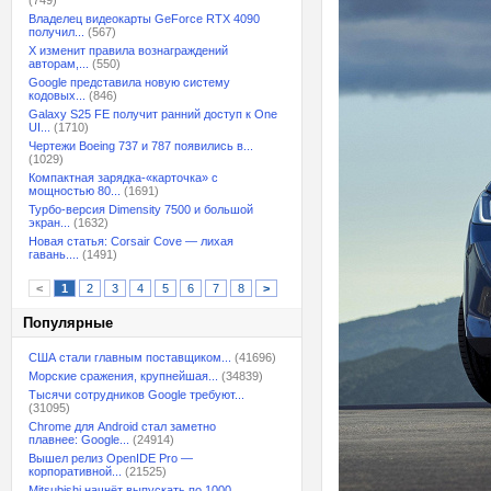
(749)
Владелец видеокарты GeForce RTX 4090
получил...
(567)
X изменит правила вознаграждений
авторам,...
(550)
Google представила новую систему
кодовых...
(846)
Galaxy S25 FE получит ранний доступ к One
UI...
(1710)
Чертежи Boeing 737 и 787 появились в...
(1029)
Компактная зарядка-«карточка» с
мощностью 80...
(1691)
Турбо-версия Dimensity 7500 и большой
экран...
(1632)
Новая статья: Corsair Cove — лихая
гавань....
(1491)
<
1
2
3
4
5
6
7
8
>
Популярные
США стали главным поставщиком...
(41696)
Морские сражения, крупнейшая...
(34839)
Тысячи сотрудников Google требуют...
(31095)
Chrome для Android стал заметно
плавнее: Google...
(24914)
Вышел релиз OpenIDE Pro —
корпоративной...
(21525)
Mitsubishi начнёт выпускать по 1000...