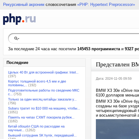
Рекурсивный акроним
словосочетания
«PHP: Hypertext Preprocessor»
За последние 24 часа нас посетили
145453 программиста
и
9327 р
Последние
Представлен BM
Целых 40 Вт для встроенной графики: Intel...
(197)
Дата: 2024-11-05 09:59
Корпус толщиной всего 4,5 мм и две
половины,...
(192)
BMW X3 30e xDrive пос
Подготовительные работы по сведению МКС
с...
(753)
6100 долларов меньше
Только за один месяц китайцы заказали у...
BMW X3 30e xDrive буд
(756)
созданы на базе уходя
Subaru тратит по $10 000 на машину, чтобы...
четырехцилиндровый б
(1051)
и восьмиступенчатой 
Память на чипах CXMT покорила рубеж...
(1182)
Китай обошёл США по расходам на
научные...
(1262)
Бывший сотрудник SK hynix, передавший...