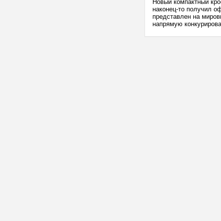
Новый компактный кро
наконец-то получил о
представлен на мировы
напрямую конкурироват