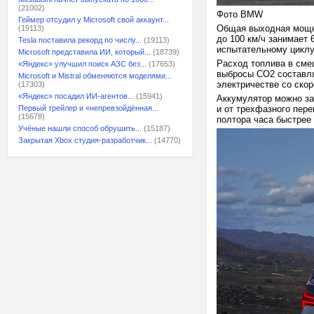
(21002)
Фото BMW
Геймер отсудил у Microsoft свой аккаунт...
Общая выходная мощно
(19113)
до 100 км/ч занимает 
Tesla поставила рекорд по числу...
(19113)
испытательному циклу
Microsoft представила ИИ, который...
(18739)
Расход топлива в смеш
«Яндекс» улучшил поиск АЗС без...
(17653)
выбросы CO2 составля
Microsoft и Mistral обменяются моделями...
электричестве со скор
(17303)
«Яндекс» посадил ИИ-агентов...
(15941)
Аккумулятор можно за
Первый трейлер и «непревзойдённая...
и от трехфазного пере
(15678)
полтора часа быстрее
Учёные нашли способ обрушить...
(15187)
Закрытая Xbox студия-разработчик...
(14770)