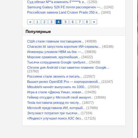
Суд обязал M**a изменить F******k и...
(1250)
Samsung Galaxy S26 FE почти рассекречен —...
(1242)
Российская замена Land Cruiser Prado 250 и...
(1643)
<
1
2
3
4
5
6
7
8
>
Популярные
США стали главным поставщиком...
(40808)
Character.AI запустила короткие ИИ-сериалы...
(40186)
Инженеры уложили HBM на бок —...
(39835)
Морские сражения, крупнейшая...
(34022)
Тысячи сотрудников Google требуют...
(29438)
Chrome для Android стал заметно плавнее: Google...
(23760)
Россияне стали звонить и писать...
(22557)
Вышел релиз OpenIDE Pro — корпоративной...
(21047)
Mitsubishi начнёт выпускать по 1000...
(20594)
Игра в стиле «Джона Уика», новая...
(19435)
Геймер отсудил у Microsoft свой аккаунт...
(18566)
Tesla поставила рекорд по числу...
(18077)
Microsoft представила ИИ, который...
(17889)
Энтузиаст потратил три тысячи...
(17334)
«Яндекс» улучшил поиск АЗС без...
(17115)