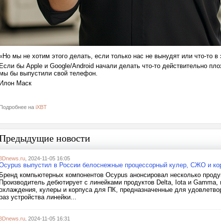
«Но мы не хотим этого делать, если только нас не вынудят или что-то в
Если бы Apple и Google/Android начали делать что-то действительно пло
мы бы выпустили свой телефон.
Илон Маск
Подробнее на
iXBT
Предыдущие новости
3Dnews.ru
, 2024-11-05 16:05
Ocypus выпустил в России белоснежные процессорный кулер, СЖО и ко
Бренд компьютерных компонентов Ocypus анонсировал несколько продук
Производитель дебютирует с линейками продуктов Delta, Iota и Gamma,
охлаждения, кулеры и корпуса для ПК, предназначенные для удовлетво
раз устройства линейки...
3Dnews.ru
, 2024-11-05 16:31