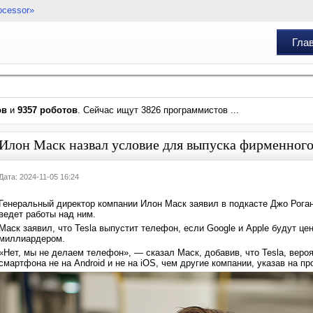
ocessor»
Гла
ов
и
9357 роботов
. Сейчас ищут 3826 программистов ...
Илон Маск назвал условие для выпуска фирменного
Дата: 2024-11-05 16:24
Генеральный директор компании Илон Маск заявил в подкасте Джо Рогану
ведет работы над ним.
Маск заявил, что Tesla выпустит телефон, если Google и Apple будут ц
миллиардером.
«Нет, мы не делаем телефон», — сказал Маск, добавив, что Tesla, вер
смартфона не на Android и не на iOS, чем другие компании, указав на 