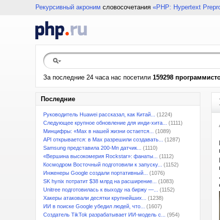
Рекурсивный акроним
словосочетания
«PHP: Hypertext Prepr
За последние 24 часа нас посетили
159298 программист
Последние
Руководитель Huawei рассказал, как Китай...
(1224)
Следующее крупное обновление для инди-хита...
(1111)
Минцифры: «Max в нашей жизни остается...
(1089)
API открывается: в Max разрешили создавать...
(1287)
Samsung представила 200-Мп датчик...
(1110)
«Вершина высокомерия Rockstar»: фанаты...
(1112)
Космодром Восточный подготовили к запуску...
(1152)
Инженеры Google создали портативный...
(1076)
SK hynix потратит $38 млрд на расширение...
(1083)
Unitree подготовилась к выходу на биржу —...
(1152)
Хакеры атаковали десятки крупнейших...
(1238)
ИИ в поиске Google убедил людей, что...
(1607)
Создатель TikTok разрабатывает ИИ-модель с...
(954)