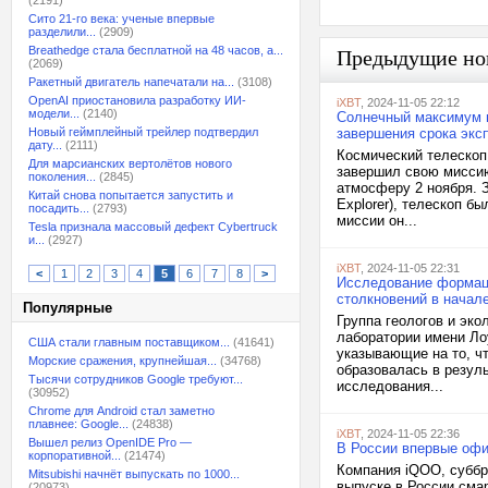
(2191)
Сито 21-го века: ученые впервые
разделили...
(2909)
Breathedge стала бесплатной на 48 часов, а...
Предыдущие но
(2069)
Ракетный двигатель напечатали на...
(3108)
OpenAI приостановила разработку ИИ-
iXBT
, 2024-11-05 22:12
модели...
(2140)
Солнечный максимум 
Новый геймплейный трейлер подтвердил
завершения срока экс
дату...
(2111)
Космический телескоп
Для марсианских вертолётов нового
завершил свою миссию
поколения...
(2845)
атмосферу 2 ноября. З
Китай снова попытается запустить и
Explorer), телескоп б
посадить...
(2793)
миссии он...
Tesla признала массовый дефект Cybertruck
и...
(2927)
iXBT
, 2024-11-05 22:31
<
1
2
3
4
5
6
7
8
>
Исследование формаци
столкновений в начал
Популярные
Группа геологов и эк
лаборатории имени Ло
США стали главным поставщиком...
(41641)
указывающие на то, чт
Морские сражения, крупнейшая...
(34768)
образовалась в резул
Тысячи сотрудников Google требуют...
исследования...
(30952)
Chrome для Android стал заметно
плавнее: Google...
(24838)
iXBT
, 2024-11-05 22:36
Вышел релиз OpenIDE Pro —
В России впервые оф
корпоративной...
(21474)
Компания iQOO, суббр
Mitsubishi начнёт выпускать по 1000...
выпуске в России смар
(20973)