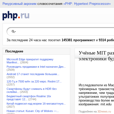
Рекурсивный акроним
словосочетания
«PHP: Hypertext Preprocessor»
За последние 24 часа нас посетил
145381 программист
и
9314 роб
Последние
Учёные MIT раз
электроники бу
Microsoft Edge прекратит поддержку
Manifest...
(2604)
Руководить продажами в Intel назначен Дин...
(2509)
Android 17 станет последним большим...
(2932)
120 Гц и 7500 мАч за 220 евро. Redmi 17...
(2257)
Исследователи из Мас
трёхмерных транзисто
Смартфоны будут снимать в HDR без
склейки...
(2543)
напряжении, чем трад
Бюджетный смартфон Realme 16x
ультратонких полупро
представят 12...
(2744)
производства более м
Китай подвесил над морем 16-мегаваттную...
изображения: mit.edu
(2827)
Новая статья: Kusan: City of Wolves —...
Подробнее на
3Dnews.ru