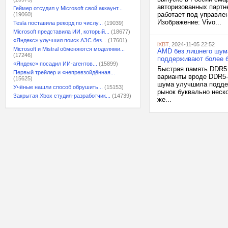
авторизованных партн
Геймер отсудил у Microsoft свой аккаунт...
работает под управле
(19060)
Изображение: Vivo...
Tesla поставила рекорд по числу...
(19039)
Microsoft представила ИИ, который...
(18677)
«Яндекс» улучшил поиск АЗС без...
(17601)
iXBT
, 2024-11-05 22:52
Microsoft и Mistral обменяются моделями...
AMD без лишнего шума
(17246)
поддерживают более 
«Яндекс» посадил ИИ-агентов...
(15899)
Быстрая память DDR5 
Первый трейлер и «непревзойдённая...
варианты вроде DDR5-
(15625)
шума улучшила поддер
Учёные нашли способ обрушить...
(15153)
рынок буквально неск
Закрытая Xbox студия-разработчик...
(14739)
же...