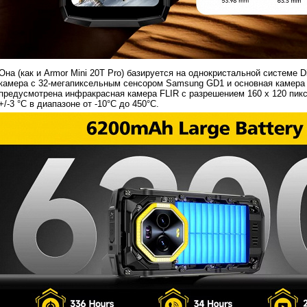
Она (как и Armor Mini 20T Pro) базируется на однокристальной системе
камера с 32-мегапиксельным сенсором Samsung GD1 и основная камера
предусмотрена инфракрасная камера FLIR с разрешением 160 х 120 пик
+/-3 °C в диапазоне от -10°C до 450°C.