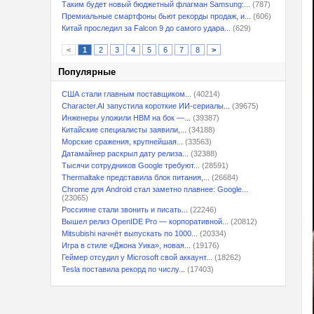
Таким будет новый бюджетный флагман Samsung:...
(787)
Премиальные смартфоны бьют рекорды продаж, и...
(606)
Китай проследил за Falcon 9 до самого удара...
(629)
<
1
2
3
4
5
6
7
8
>
Популярные
США стали главным поставщиком...
(40214)
Character.AI запустила короткие ИИ-сериалы...
(39675)
Инженеры уложили HBM на бок —...
(39387)
Китайские специалисты заявили,...
(34188)
Морские сражения, крупнейшая...
(33563)
Датамайнер раскрыл дату релиза...
(32388)
Тысячи сотрудников Google требуют...
(28591)
Thermaltake представила блок питания,...
(26684)
Chrome для Android стал заметно плавнее: Google...
(23065)
Россияне стали звонить и писать...
(22246)
Вышел релиз OpenIDE Pro — корпоративной...
(20812)
Mitsubishi начнёт выпускать по 1000...
(20334)
Игра в стиле «Джона Уика», новая...
(19176)
Геймер отсудил у Microsoft свой аккаунт...
(18262)
Tesla поставила рекорд по числу...
(17403)