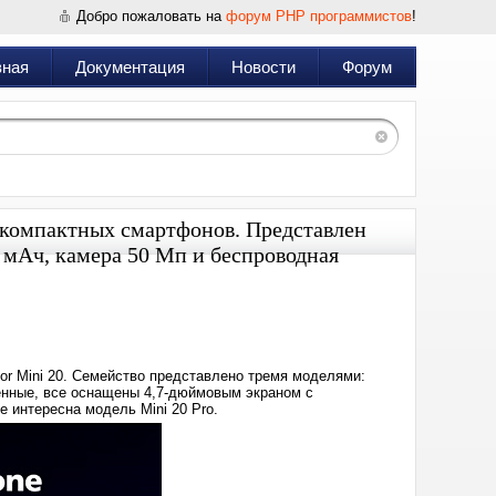
Добро пожаловать на
форум PHP программистов
!
вная
Документация
Новости
Форум
компактных смартфонов. Представлен
0 мАч, камера 50 Мп и беспроводная
Дата:
2024-
11-
06
00:14
r Mini 20. Семейство представлено тремя моделями:
ищенные, все оснащены 4,7-дюймовым экраном с
е интересна модель Mini 20 Pro.