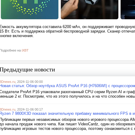
Емкость аккумулятора составила 6200 мАч, он поддерживает проводну
15 Вт. Есть и поддержка обратной беспроводной зарядки. Сканер отпеча
кнопке включения.
Подробнее на
iXBT
Предыдущие новости
3Dnews.ru
, 2024-11-06 00:00
Новая статья: Обзор ноутбука ASUS ProArt P16 (H7606WI) с процессором
Создатели ProArt P16 упаковали разогнанный CPU серии Ryzen AI и гра
меньше 2 кг. Посмотрим, что из этого получилось и на что способен нов
3Dnews.ru
, 2024-11-06 00:17
Ryzen 7 9800X3D показал значительную прибавку минимального FPS в и
Публикации первых независимых обзоров нового игрового процессора AM
до начала продаж нового чипа. Как пишет VideoCardz, один из обозрева
публикацию игровых тестов нового процессора, поэтому ознакомиться с 