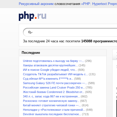
Рекурсивный акроним
словосочетания
«PHP: Hypertext Prepr
За последние 24 часа нас посетили
145088 программист
Последние
Unitree подготовилась к выходу на биржу —...
(296)
Хакеры атаковали десятки крупнейших...
(145)
ИИ в поиске Google убедил людей, что...
(606)
Создатель TikTok разрабатывает ИИ-модель с...
(131)
Суд обязал M**a изменить F******k и...
(588)
Samsung Galaxy S26 FE почти рассекречен —...
(589)
Российская замена Land Cruiser Prado 250 и...
(785)
Жестокий боевик Condemned 2: Bloodshot от...
(605)
340 л. с, запас хода 867 км и встроенная...
(662)
Роскосмос готовит космическую замену...
(667)
Китай меняет стратегию чиповой гонки —...
(614)
Неполадки у «Ростелекома» стали причиной...
(648)
Devolver выкатила последнее бесплатное...
(713)