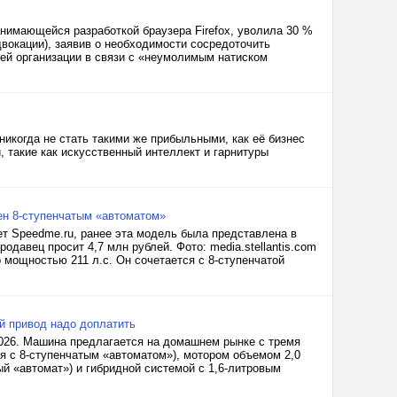
 занимающейся разработкой браузера Firefox, уволила 30 %
вокации), заявив о необходимости сосредоточить
сей организации в связи с «неумолимым натиском
икогда не стать такими же прибыльными, как её бизнес
, такие как искусственный интеллект и гарнитуры
ен 8-ступенчатым «автоматом»
ет Speedme.ru, ранее эта модель была представлена в
одавец просит 4,7 млн рублей. Фото: media.stellantis.com
 мощностью 211 л.с. Он сочетается с 8-ступенчатой
ый привод надо доплатить
2026. Машина предлагается на домашнем рынке с тремя
ся с 8-ступенчатым «автоматом»), мотором объемом 2,0
тый «автомат») и гибридной системой с 1,6-литровым