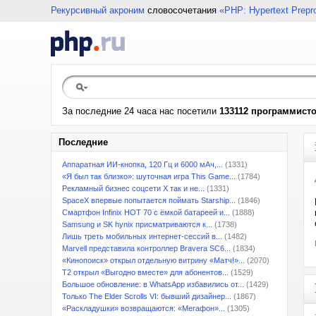
Рекурсивный акроним
словосочетания
«PHP: Hypertext Prepr
За последние 24 часа нас посетили
133112 программист
Последние
Аппаратная ИИ-кнопка, 120 Гц и 6000 мАч,...
(1331)
«Я был так близко»: шуточная игра This Game...
(1784)
Рекламный бизнес соцсети X так и не...
(1331)
SpaceX впервые попытается поймать Starship...
(1846)
Смартфон Infinix HOT 70 с ёмкой батареей и...
(1888)
Samsung и SK hynix присматриваются к...
(1738)
Лишь треть мобильных интернет-сессий в...
(1482)
Marvell представила контроллер Bravera SC6...
(1834)
«Кинопоиск» открыл отдельную витрину «Матч!»...
(2070)
T2 открыл «Выгодно вместе» для абонентов...
(1529)
Большое обновление: в WhatsApp избавились от...
(1429)
Только The Elder Scrolls VI: бывший дизайнер...
(1867)
«Раскладушки» возвращаются: «Мегафон»...
(1305)