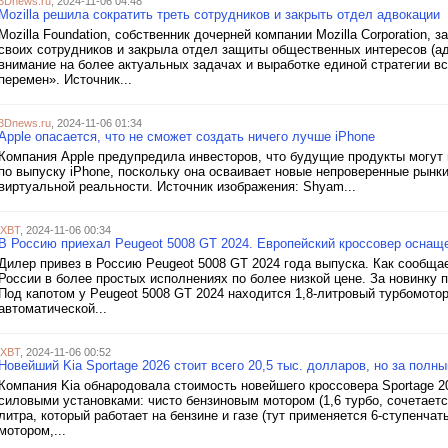
3Dnews.ru
, 2024-11-06 04:48
Mozilla решила сократить треть сотрудников и закрыть отдел адвокации
Mozilla Foundation, собственник дочерней компании Mozilla Corporation,
своих сотрудников и закрыла отдел защиты общественных интересов (ад
внимание на более актуальных задачах и выработке единой стратегии в
перемен». Источник...
3Dnews.ru
, 2024-11-06 01:34
Apple опасается, что не сможет создать ничего лучше iPhone
Компания Apple предупредила инвесторов, что будущие продукты могут н
по выпуску iPhone, поскольку она осваивает новые непроверенные рынки
виртуальной реальности. Источник изображения: Shyam...
iXBT
, 2024-11-06 00:34
В Россию приехал Peugeot 5008 GT 2024. Европейский кроссовер оснащ
Дилер привез в Россию Peugeot 5008 GT 2024 года выпуска. Как сообща
России в более простых исполнениях по более низкой цене. За новинку пр
Под капотом у Peugeot 5008 GT 2024 находится 1,8-литровый турбомотор
автоматической...
iXBT
, 2024-11-06 00:52
Новейший Kia Sportage 2026 стоит всего 20,5 тыс. долларов, но за полн
Компания Kia обнародовала стоимость новейшего кроссовера Sportage 
силовыми установками: чисто бензиновым мотором (1,6 турбо, сочетает
литра, который работает на бензине и газе (тут применяется 6-ступенча
мотором,...