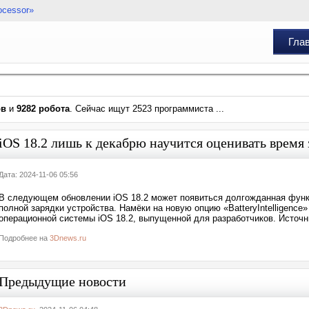
ocessor»
Гла
ов
и
9282 робота
. Сейчас ищут 2523 программиста ...
iOS 18.2 лишь к декабрю научится оценивать время 
Дата: 2024-11-06 05:56
В следующем обновлении iOS 18.2 может появиться долгожданная функц
полной зарядки устройства. Намёки на новую опцию «BatteryIntelligence
операционной системы iOS 18.2, выпущенной для разработчиков. Источни
Подробнее на
3Dnews.ru
Предыдущие новости