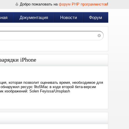
Добро пожаловать на
форум PHP программистов
!
вная
Документация
Новости
Форум
зарядки iPhone
ия, которая позволит оценивать время, необходимое для
» обнаружил ресурс 9to5Mac в коде второй бета-версии
к изображений: Solen Feyissa/Unsplash