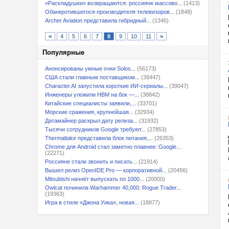
«Раскладушки» возвращаются: россияне массово...
(1413)
Обанкротившегося производителя телевизоров...
(1848)
Archer Aviation представила гибридный...
(1346)
<
4
5
6
7
8
9
10
11
>
Популярные
Анонсированы умные очки Solos...
(56173)
США стали главным поставщиком...
(39447)
Character.AI запустила короткие ИИ-сериалы...
(39047)
Инженеры уложили HBM на бок —...
(38842)
Китайские специалисты заявили,...
(33701)
Морские сражения, крупнейшая...
(32934)
Датамайнер раскрыл дату релиза...
(31932)
Тысячи сотрудников Google требуют...
(27853)
Thermaltake представила блок питания,...
(26353)
Chrome для Android стал заметно плавнее: Google...
(22271)
Россияне стали звонить и писать...
(21914)
Вышел релиз OpenIDE Pro — корпоративной...
(20456)
Mitsubishi начнёт выпускать по 1000...
(20000)
Owlcat починила Warhammer 40,000: Rogue Trader...
(19363)
Игра в стиле «Джона Уика», новая...
(18877)