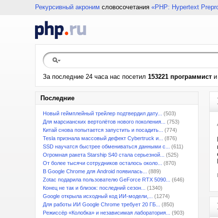
Рекурсивный акроним
словосочетания
«PHP: Hypertext Prepr
За последние 24 часа нас посетил
153221 программист
Последние
Новый геймплейный трейлер подтвердил дату...
(503)
Для марсианских вертолётов нового поколения...
(753)
Китай снова попытается запустить и посадить...
(774)
Tesla признала массовый дефект Cybertruck и...
(876)
SSD научатся быстрее обмениваться данными с...
(611)
Огромная ракета Starship S40 стала серьезной...
(525)
От более тысячи сотрудников осталось около...
(870)
В Google Chrome для Android появилась...
(889)
Zotac подарила пользователю GeForce RTX 5090...
(646)
Конец не так и близок: последний сезон...
(1340)
Google открыла исходный код ИИ-модели,...
(1274)
Для работы ИИ Google Chrome требует 20 ГБ...
(850)
Режиссёр «Колобка» и независимая лаборатория...
(903)