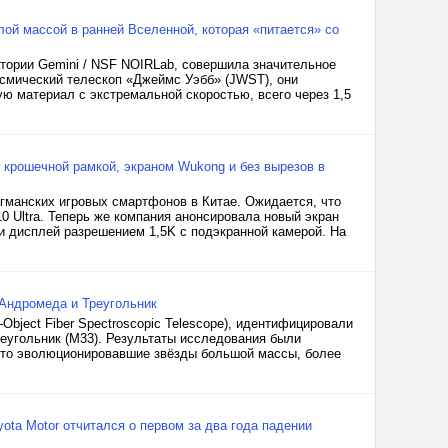
й массой в ранней Вселенной, которая «питается» со
тории Gemini / NSF NOIRLab, совершила значительное
осмический телескоп «Джеймс Уэбб» (JWST), они
 материал с экстремальной скоростью, всего через 1,5
с крошечной рамкой, экраном Wukong и без вырезов в
гманских игровых смартфонов в Китае. Ожидается, что
10 Ultra. Теперь же компания анонсировала новый экран
ли дисплей разрешением 1,5K с подэкранной камерой. На
 Андромеда и Треугольник
Object Fiber Spectroscopic Telescope), идентифицировали
реугольник (M33). Результаты исследования были
 это эволюционировавшие звёзды большой массы, более
ota Motor отчитался о первом за два года падении