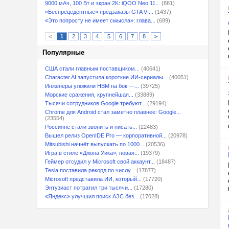
9000 мАч, 100 Вт и экран 2K: iQOO Neo 11...
(881)
«Беспрецедентные» предзаказы GTA VI...
(1437)
«Это попросту не имеет смысла»: глава...
(689)
<
1
2
3
4
5
6
7
8
>
Популярные
США стали главным поставщиком...
(40641)
Character.AI запустила короткие ИИ-сериалы...
(40051)
Инженеры уложили HBM на бок —...
(39725)
Морские сражения, крупнейшая...
(33889)
Тысячи сотрудников Google требуют...
(29194)
Chrome для Android стал заметно плавнее: Google...
(23554)
Россияне стали звонить и писать...
(22483)
Вышел релиз OpenIDE Pro — корпоративной...
(20978)
Mitsubishi начнёт выпускать по 1000...
(20536)
Игра в стиле «Джона Уика», новая...
(19379)
Геймер отсудил у Microsoft свой аккаунт...
(18487)
Tesla поставила рекорд по числу...
(17877)
Microsoft представила ИИ, который...
(17720)
Энтузиаст потратил три тысячи...
(17280)
«Яндекс» улучшил поиск АЗС без...
(17028)