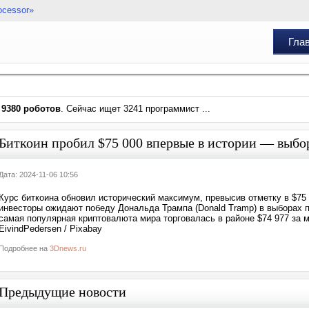
ocessor»
Гла
и
9380 роботов
. Сейчас ищет 3241 программист ...
Биткоин пробил $75 000 впервые в истории — выб
Дата: 2024-11-06 10:56
Курс биткоина обновил исторический максимум, превысив отметку в $75 
инвесторы ожидают победу Дональда Трампа (Donald Tramp) в выборах 
самая популярная криптовалюта мира торговалась в районе $74 977 за м
EivindPedersen / Pixabay
Подробнее на
3Dnews.ru
Предыдущие новости