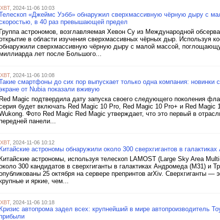
iXBT
, 2024-11-06 10:03
Телескоп «Джеймс Уэбб» обнаружил сверхмассивную чёрную дыру с мало
скоростью, в 40 раз превышающей предел
Группа астрономов, возглавляемая Хевон Су из Международной обсерва
открытие в области изучения сверхмассивных чёрных дыр. Используя к
обнаружили сверхмассивную чёрную дыру с малой массой, поглощающую
миллиарда лет после Большого...
iXBT
, 2024-11-06 10:08
Такие смартфоны до сих пор выпускает только одна компания: новинки 
экране от Nubia показали вживую
Red Magic подтвердила дату запуска своего следующего поколения фла
серия будет включать Red Magic 10 Pro, Red Magic 10 Pro+ и Red Magic 
Wukong. Фото Red Magic Red Magic утверждает, что это первый в отрас
передней панели...
iXBT
, 2024-11-06 10:12
Китайские астрономы обнаружили около 300 сверхгигантов в галактиках
Китайские астрономы, используя телескоп LAMOST (Large Sky Area Multi-
около 300 кандидатов в сверхгиганты в галактиках Андромеда (M31) и Т
опубликованы 25 октября на сервере препринтов arXiv. Сверхгиганты —
крупные и яркие, чем...
iXBT
, 2024-11-06 10:18
Кризис автопрома задел всех: крупнейший в мире автопроизводитель Toy
прибыли