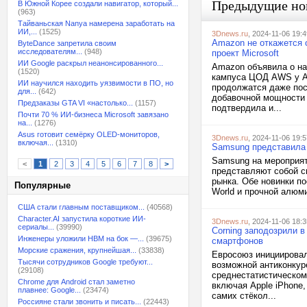
Предыдущие но
В Южной Корее создали навигатор, который...
(963)
Тайваньская Nanya намерена заработать на
ИИ,...
(1525)
3Dnews.ru
, 2024-11-06 19:4
Amazon не откажется о
ByteDance запретила своим
исследователям...
(948)
проект Microsoft
ИИ Google раскрыл неанонсированного...
Amazon объявила о на
(1520)
кампуса ЦОД AWS у АЭ
ИИ научился находить уязвимости в ПО, но
продолжатся даже посл
для...
(642)
добавочной мощности 
Предзаказы GTA VI «настолько...
(1157)
подтвердила и...
Почти 70 % ИИ-бизнеса Microsoft завязано
на...
(1276)
Asus готовит семёрку OLED-мониторов,
3Dnews.ru
, 2024-11-06 19:5
включая...
(1310)
Samsung представила 
Samsung на мероприят
<
1
2
3
4
5
6
7
8
>
представляют собой сп
рынка. Обе новинки по
Популярные
World и прочной алюми
США стали главным поставщиком...
(40568)
Character.AI запустила короткие ИИ-
3Dnews.ru
, 2024-11-06 18:3
сериалы...
(39990)
Corning заподозрили в
Инженеры уложили HBM на бок —...
(39675)
смартфонов
Морские сражения, крупнейшая...
(33838)
Евросоюз инициировал
Тысячи сотрудников Google требуют...
возможной антиконкур
(29108)
среднестатистическом
Chrome для Android стал заметно
включая Apple iPhone,
плавнее: Google...
(23474)
самих стёкол...
Россияне стали звонить и писать...
(22443)