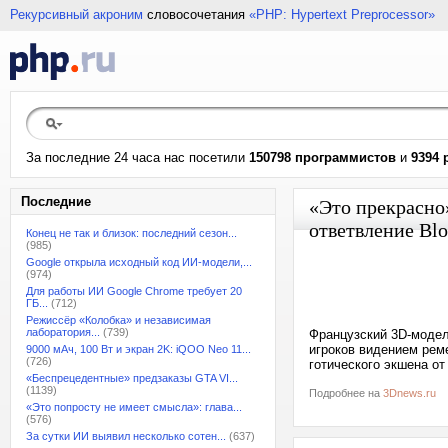
Рекурсивный акроним
словосочетания
«PHP: Hypertext Preprocessor»
За последние 24 часа нас посетили
150798 программистов
и
9394 
Последние
«Это прекрасно»
ответвление Blo
Конец не так и близок: последний сезон...
(985)
Google открыла исходный код ИИ-модели,...
(974)
Для работы ИИ Google Chrome требует 20
ГБ...
(712)
Режиссёр «Колобка» и независимая
лаборатория...
(739)
Французский 3D-модел
игроков видением реме
9000 мАч, 100 Вт и экран 2K: iQOO Neo 11...
(726)
готического экшена от
«Беспрецедентные» предзаказы GTA VI...
(1139)
Подробнее на
3Dnews.ru
«Это попросту не имеет смысла»: глава...
(576)
За сутки ИИ выявил несколько сотен...
(637)