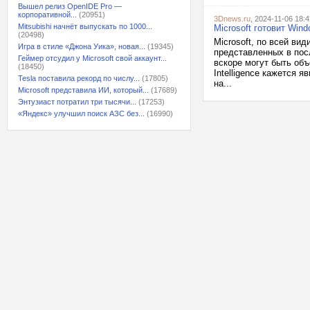
Вышел релиз OpenIDE Pro —
корпоративной...
(20951)
3Dnews.ru
, 2024-11-06 18:4
Mitsubishi начнёт выпускать по 1000...
Microsoft готовит Win
(20498)
Microsoft, по всей ви
Игра в стиле «Джона Уика», новая...
(19345)
представленных в посл
Геймер отсудил у Microsoft свой аккаунт...
вскоре могут быть об
(18450)
Intelligence кажется 
Tesla поставила рекорд по числу...
(17805)
на...
Microsoft представила ИИ, который...
(17689)
Энтузиаст потратил три тысячи...
(17253)
«Яндекс» улучшил поиск АЗС без...
(16990)